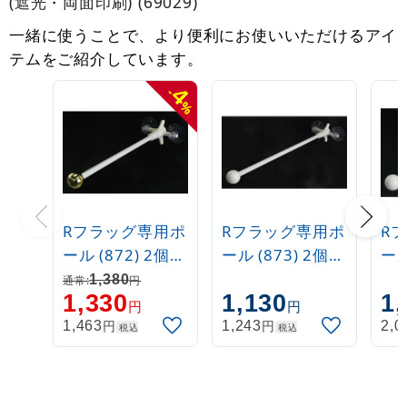
(遮光・両面印刷) (69029)
一緒に使うことで、より便利にお使いいただけるアイ
テムをご紹介しています。
4
-
%
Rフラッグ専用ポ
Rフラッグ専用ポ
R
ール (872) 2個吸
ール (873) 2個吸
ール
盤式 丸パイプ
盤式 丸パイプ
盤
1,380
通常:
円
1,330
1,130
1,
26cm金
26cm白
26
円
円
円
円
1,463
1,243
2,0
税込
税込