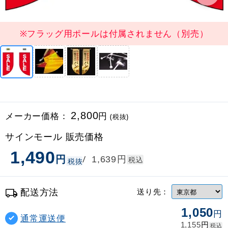
※フラッグ用ポールは付属されません（別売）
メーカー価格：
2,800
円
(税抜)
サインモール 販売価格
1,490
円
円
/
1,639
税込
税抜
配送方法
送り先：
1,050
円
通常運送便
円
1,155
税込