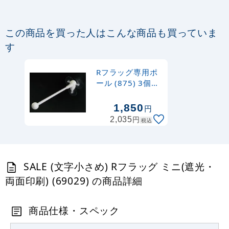
976
円
税込
カゴへ
8月16日迄
この商品を買った人はこんな商品も買っていま
す
Rフラッグ専用ポール (879) ダブルフラ
ッグ 丸パイプ25.5cm白
Rフラッグ専用ポ
ール (875) 3個吸
887
円
税抜
盤式 丸パイプ
975
円
税込
26cm白
カゴへ
1,850
円
円
2,035
税込
SALE (文字小さめ) Rフラッグ ミニ(遮光・
両面印刷) (69029) の商品詳細
商品仕様・スペック