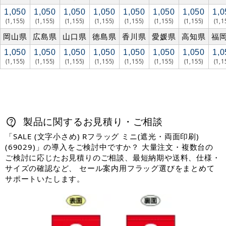
1,050
1,050
1,050
1,050
1,050
1,050
1,050
1,0
(1,155)
(1,155)
(1,155)
(1,155)
(1,155)
(1,155)
(1,155)
(1,1
岡山県
広島県
山口県
徳島県
香川県
愛媛県
高知県
福
1,050
1,050
1,050
1,050
1,050
1,050
1,050
1,0
(1,155)
(1,155)
(1,155)
(1,155)
(1,155)
(1,155)
(1,155)
(1,1
製品に関するお見積り・ご相談
「SALE (文字小さめ) Rフラッグ ミニ(遮光・両面印刷)
(69029)」の導入をご検討中ですか？ 大量注文・複数台の
ご検討に応じたお見積りのご相談、最短納期や送料、仕様・
サイズの確認など、 セール案内用フラッグ選びをまとめて
サポートいたします。