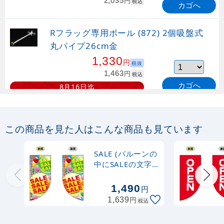
2,035
円
税込
カゴへ
Rフラッグ専用ポール (872) 2個吸盤式
丸パイプ26cm金
1,330
円
税抜
1,463
円
税込
カゴへ
8月16日迄
Rフラッグ専用ポール (873) 2個吸盤式
丸パイプ26cm白
この商品を見た人はこんな商品も見ています
1,130
円
税抜
SALE (バルーンの
1,243
円
税込
中にSALEの文字)
カゴへ
Rフラッグ ミニ
(遮光・両面印刷)
1,490
円
Rフラッグ専用ポール (877) マグネット
(69464)
円
1,639
税込
式 丸パイプ26cm白
888
円
税抜