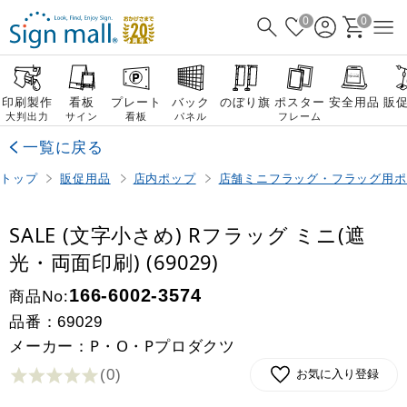
0
0
印刷製作
看板
プレート
バック
のぼり旗
ポスター
安全用品
販
大判出力
サイン
看板
パネル
フレーム
一覧に戻る
トップ
販促用品
店内ポップ
店舗ミニフラッグ・フラッグ用ポ
SALE (文字小さめ) Rフラッグ ミニ(遮
光・両面印刷) (69029)
商品No:
166-6002-3574
品番：
69029
メーカー：P・O・Pプロダクツ
(0
)
お気に入り登録