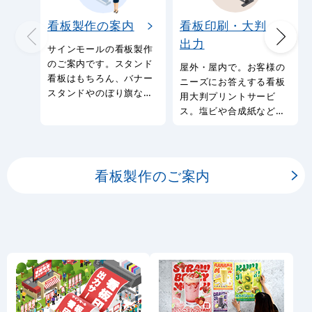
看板製作の案内
看板印刷・大判
出力
サインモールの看板製作
のご案内です。スタンド
屋外・屋内で。お客様の
看板はもちろん、バナー
ニーズにお答えする看板
スタンドやのぼり旗など
用大判プリントサービ
幅広い種類の看板を製作
ス。塩ビや合成紙など看
しております。
板用シートや大判ポスタ
ーの印刷を承ります。
看板製作のご案内