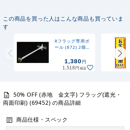
915
円
税抜
1,006
円
税込
カゴへ
この商品を買った人はこんな商品も買っていま
す
Rフラッグ専用ポール (879) ダブルフラ
ッグ 丸パイプ25.5cm白
Rフラッグ専用ポ
ール (872) 2個吸
887
円
税抜
盤式 丸パイプ
975
円
税込
26cm金
カゴへ
1,380
円
円
1,518
税込
50% OFF (赤地 金文字) フラッグ(遮光・
両面印刷) (69452) の商品詳細
商品仕様・スペック