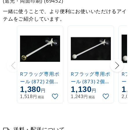
(遮光・両面印刷) (69452)
一緒に使うことで、より便利にお使いいただけるアイ
テムをご紹介しています。
Rフラッグ専用ポ
Rフラッグ専用ポ
R
ール (872) 2個吸
ール (873) 2個吸
ール
1,380
1,130
1,
盤式 丸パイプ
盤式 丸パイプ
盤
円
円
26cm金
26cm白
26
円
円
1,518
1,243
2,0
税込
税込
送料・配送について