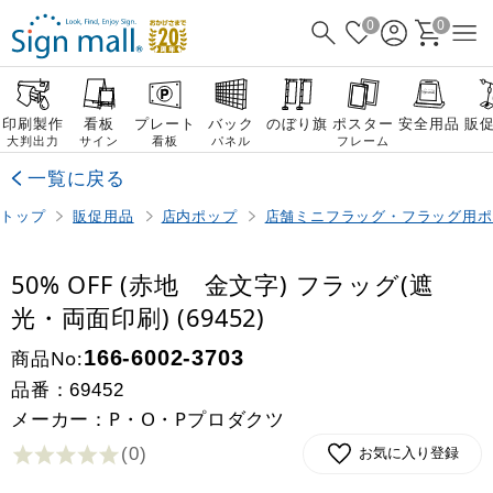
0
0
印刷製作
看板
プレート
バック
のぼり旗
ポスター
安全用品
販
大判出力
サイン
看板
パネル
フレーム
一覧に戻る
トップ
販促用品
店内ポップ
店舗ミニフラッグ・フラッグ用ポ
50% OFF (赤地 金文字) フラッグ(遮
光・両面印刷) (69452)
商品No:
166-6002-3703
品番：
69452
メーカー：P・O・Pプロダクツ
(0
)
お気に入り登録