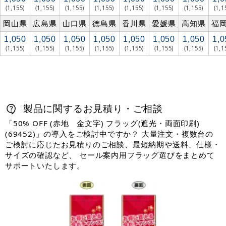
(1,155)
(1,155)
(1,155)
(1,155)
(1,155)
(1,155)
(1,155)
(1,1
岡山県
広島県
山口県
徳島県
香川県
愛媛県
高知県
福
1,050
1,050
1,050
1,050
1,050
1,050
1,050
1,0
(1,155)
(1,155)
(1,155)
(1,155)
(1,155)
(1,155)
(1,155)
(1,1
製品に関するお見積り・ご相談
「50% OFF (赤地 金文字) フラッグ(遮光・両面印刷)
(69452)」の導入をご検討中ですか？ 大量注文・複数台の
ご検討に応じたお見積りのご相談、最短納期や送料、仕様・
サイズの確認など、 セール案内用フラッグ選びをまとめて
サポートいたします。