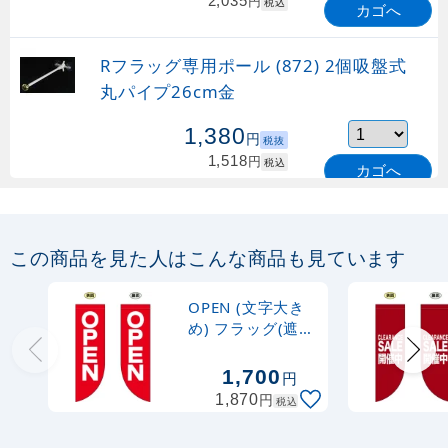
2,035
円
税込
カゴへ
Rフラッグ専用ポール (872) 2個吸盤式
丸パイプ26cm金
1,380
円
税抜
1,518
円
税込
カゴへ
Rフラッグ専用ポール (873) 2個吸盤式
丸パイプ26cm白
この商品を見た人はこんな商品も見ています
1,130
円
税抜
OPEN (文字大き
1,243
円
税込
め) フラッグ(遮
カゴへ
光・両面印刷)
(69020)
1,700
円
Rフラッグ専用ポール (877) マグネット
円
1,870
税込
式 丸パイプ26cm白