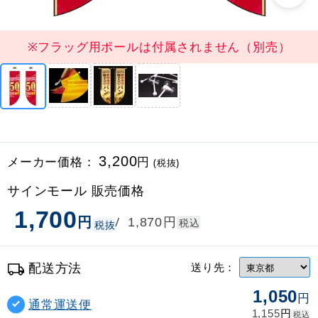
※フラッグ用ポールは付属されません（別売）
メーカー価格：
3,200
円
(税抜)
サインモール 販売価格
1,700
円
円
/
1,870
税込
税抜
配送方法
送り先：
1,050
円
通常運送便
円
1,155
税込