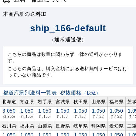
本商品群の送料ID
ship_166-default
（通常運送便）
こちらの商品は数量に関わらず一律の送料がかかりま
す。
こちらの商品は、購入金額による送料無料サービスは行
っていない商品です。
都道府県別送料一覧表
税抜価格
（税込）
北海道
青森県
岩手県
宮城県
秋田県
山形県
福島県
茨
3,050
1,050
1,050
1,050
1,050
1,050
1,050
1,0
(3,355)
(1,155)
(1,155)
(1,155)
(1,155)
(1,155)
(1,155)
(1,1
石川県
福井県
山梨県
長野県
岐阜県
静岡県
愛知県
三
1,050
1,050
1,050
1,050
1,050
1,050
1,050
1,0