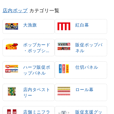
店内ポップ
カテゴリ一覧
大漁旗
紅白幕
ポップカード
販促ポップパ
・ポップシー
ネル
ル
ハーフ販促ポ
仕切パネル
ップパネル
店内タペスト
ロール幕
リー
店舗ミニフラ
販促支援グッ