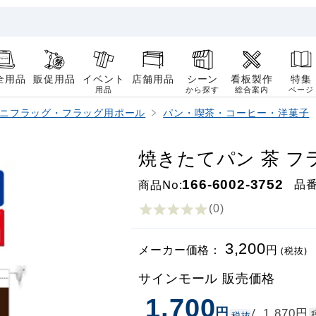
全用品
販促用品
イベント
店舗用品
シーン
看板製作
特集
用品
から探す
総合案内
ページ
ニフラッグ・フラッグ用ポール
パン・喫茶・コーヒー・洋菓子
焼きたてパン 茶 フラ
品
商品No:
166-6002-3752
(0
)
3,200
メーカー価格：
円
(税抜)
サインモール 販売価格
1,700
円
円
/
1,870
税抜