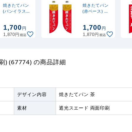
焼きたてパン
焼きたてパン
白
(パンイラスト)
(赤ベース) フ
フラッグ(遮
ラッグ(遮光・
光・両面印刷)
両面印刷)
1,700
1,700
円
円
(69415)
(69416)
円
円
1,870
1,870
税込
税込
(67774) の商品詳細
デザイン内容
焼きたてパン 茶
素材
遮光スエード 両面印刷