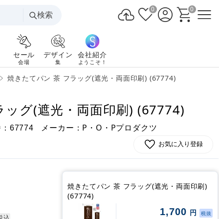
0
0
検索
セール
デザイン
会社紹介
会場
集
ようこそ！
焼きたてパン 茶 フラッグ(遮光・両面印刷) (67774)
ッグ(遮光・両面印刷) (67774)
番：
メーカー：P・O・Pプロダクツ
67774
お気に入り登録
焼きたてパン 茶 フラッグ(遮光・両面印刷)
(67774)
1,700
円
税抜
税込