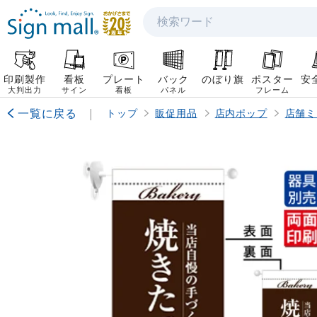
検索
印刷製作
看板
プレート
バック
のぼり旗
ポスター
安
大判出力
サイン
看板
パネル
フレーム
一覧に戻る
|
トップ
販促用品
店内ポップ
店舗ミ