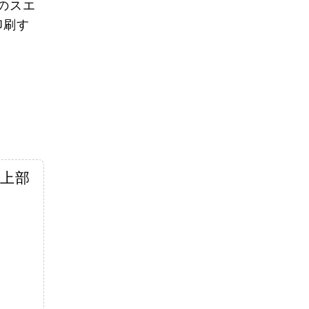
のスエ
印刷す
上部