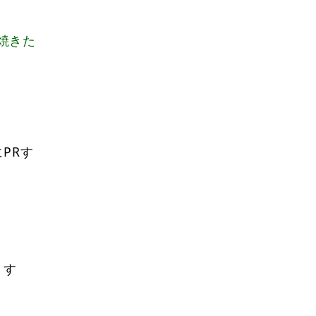
焼きた
PRす
ます