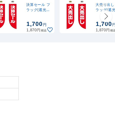
975
円
税込
カゴへ
決算セール フ
大売り出し
ラッグ(遮光・
ラッグ(遮
両面印刷)
両面印刷)
(69027)
(69026)
1,700
1,700
円
円
円
1,870
1,870
税込
税