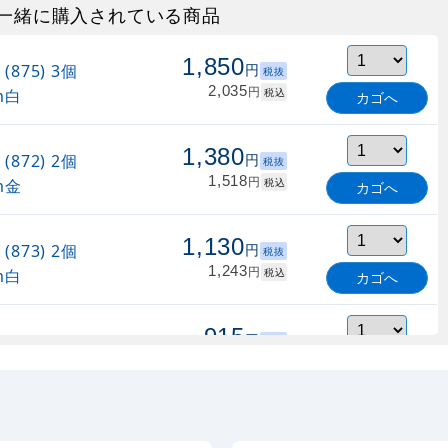
一緒に購入されている商品
1,850
875) 3個
円
税抜
2,035
円
m白
税込
カゴへ
1,380
872) 2個
円
税抜
1,518
円
m金
税込
カゴへ
1,130
873) 2個
円
税抜
1,243
円
m白
税込
カゴへ
915
877) マ
円
税抜
1,006
円
6cm白
税込
カゴへ
879) ダ
887
円
税抜
25.5cm