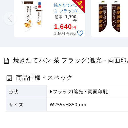
4
-
焼きたてパン
%
白 フラッグ(遮
光・両面印刷)
通常:
1,700
円
(67773)
1,640
円
円
1,804
税込
焼きたてパン 茶 フラッグ(遮光・両面印刷) 
商品仕様・スペック
形状
Rフラッグ(遮光・両面印刷)
サイズ
W255×H850mm