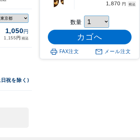
1,870
円
税込
数量
1,050
円
円
1,155
税込
FAX注文
メール注文
土日祝を除く)