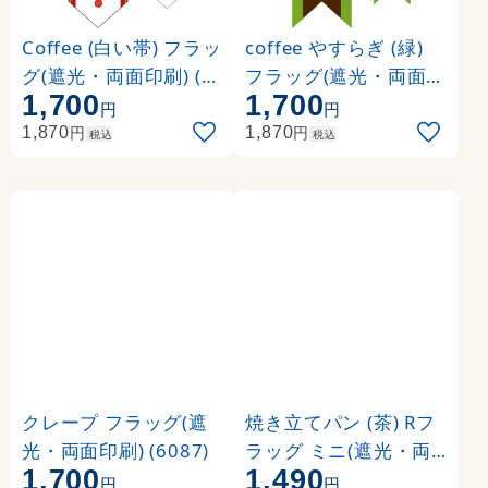
Coffee (白い帯) フラッ
coffee やすらぎ (緑)
グ(遮光・両面印刷) (6
フラッグ(遮光・両面印
1,700
1,700
076)
刷) (6078)
円
円
円
円
1,870
1,870
税込
税込
クレープ フラッグ(遮
焼き立てパン (茶) Rフ
光・両面印刷) (6087)
ラッグ ミニ(遮光・両
1,700
1,490
面印刷) (4003)
円
円