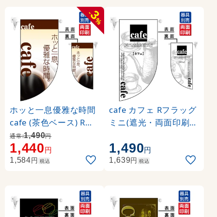
3
-
%
ホッと一息優雅な時間
cafe カフェ Rフラッグ
cafe (茶色ベース) Rフ
ミニ(遮光・両面印刷) (
ラッグ ミニ(遮光・両
4019)
1,490
通常:
円
1,440
1,490
面印刷) (4020)
円
円
円
円
1,584
1,639
税込
税込