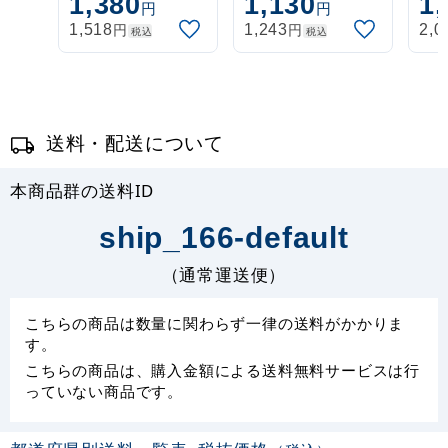
1,380
1,130
1,
盤式 丸パイプ
盤式 丸パイプ
盤
円
円
26cm金
26cm白
26
円
円
1,518
1,243
2,0
税込
税込
送料・配送について
本商品群の送料ID
ship_166-default
（通常運送便）
こちらの商品は数量に関わらず一律の送料がかかりま
す。
こちらの商品は、購入金額による送料無料サービスは行
っていない商品です。