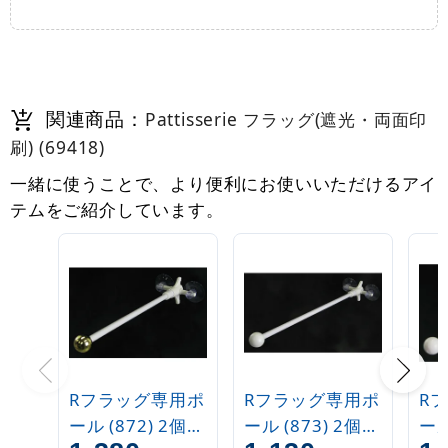
関連商品：
Pattisserie フラッグ(遮光・両面印
刷) (69418)
一緒に使うことで、より便利にお使いいただけるアイ
テムをご紹介しています。
Rフラッグ専用ポ
Rフラッグ専用ポ
R
ール (872) 2個吸
ール (873) 2個吸
ール