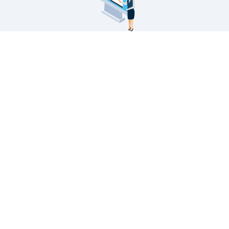
看板製作メニュー
サインモールの看板製作に関するご案内です。
看板製作の流れから印刷の種類・対応看板・無料フォ
ーマットの配布・入稿データのアップロードなど。
看板製作の案内
看板印刷・大判
出力
サインモールの看板製作
のご案内です。スタンド
屋外・屋内で。お客様の
看板はもちろん、バナー
ニーズにお答えする看板
スタンドやのぼり旗など
用大判プリントサービ
幅広い種類の看板を製作
ス。塩ビや合成紙など看