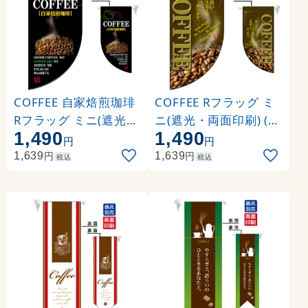
COFFEE 自家焙煎珈琲
COFFEE Rフラッグ ミ
Rフラッグ ミニ(遮光・
ニ(遮光・両面印刷) (4
1,490
1,490
両面印刷) (4008)
007)
円
円
円
円
1,639
1,639
税込
税込