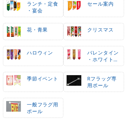
ランチ・定食
セール案内
・宴会
花・青果
クリスマス
ハロウィン
バレンタイン
・ホワイトデ
ー
季節イベント
Rフラッグ専
用ポール
一般フラグ用
ポール