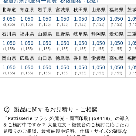
都道府県別送料一覧表
税抜価格
（税込）
北海道
青森県
岩手県
宮城県
秋田県
山形県
福島県
茨
3,050
1,050
1,050
1,050
1,050
1,050
1,050
1,0
(3,355)
(1,155)
(1,155)
(1,155)
(1,155)
(1,155)
(1,155)
(1,1
石川県
福井県
山梨県
長野県
岐阜県
静岡県
愛知県
三
1,050
1,050
1,050
1,050
1,050
1,050
1,050
1,0
(1,155)
(1,155)
(1,155)
(1,155)
(1,155)
(1,155)
(1,155)
(1,1
岡山県
広島県
山口県
徳島県
香川県
愛媛県
高知県
福
1,050
1,050
1,050
1,050
1,050
1,050
1,050
1,0
(1,155)
(1,155)
(1,155)
(1,155)
(1,155)
(1,155)
(1,155)
(1,1
製品に関するお見積り・ご相談
「Pattisserie フラッグ(遮光・両面印刷) (69418)」の導入
をご検討中ですか？ 大量注文・複数台のご検討に応じたお
見積りのご相談、最短納期や送料、仕様・サイズの確認な