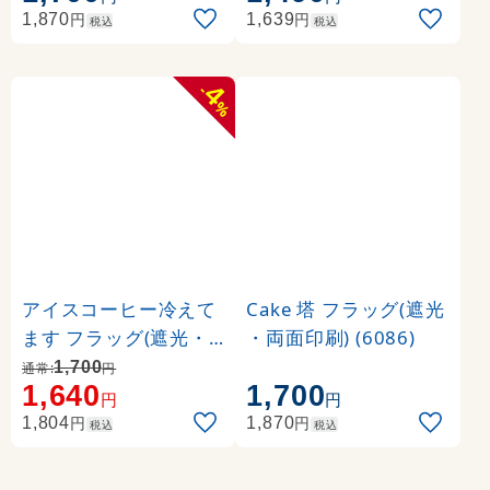
円
円
1,870
1,639
税込
税込
4
-
%
アイスコーヒー冷えて
Cake 塔 フラッグ(遮光
ます フラッグ(遮光・
・両面印刷) (6086)
両面印刷) (69414)
1,700
通常:
円
1,640
1,700
円
円
円
円
1,804
1,870
税込
税込