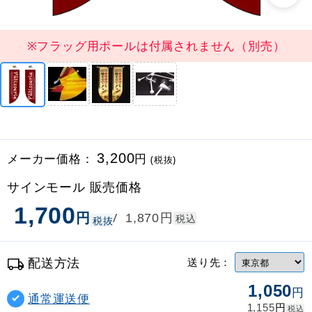
※フラッグ用ポールは付属されません（別売）
メーカー価格：
3,200
円
(税抜)
サインモール 販売価格
1,700
円
円
/
1,870
税込
税抜
配送方法
送り先：
1,050
円
通常運送便
円
1,155
税込