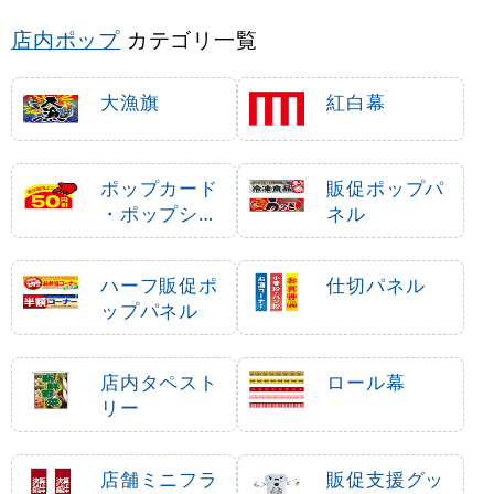
店内ポップ
カテゴリ一覧
大漁旗
紅白幕
ポップカード
販促ポップパ
・ポップシー
ネル
ル
ハーフ販促ポ
仕切パネル
ップパネル
店内タペスト
ロール幕
リー
店舗ミニフラ
販促支援グッ