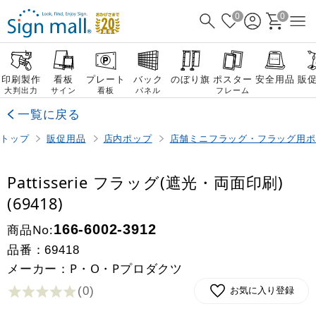
0
0
印刷製作
看板
プレート
バック
のぼり旗
ポスター
安全用品
販
大判出力
サイン
看板
パネル
フレーム
一覧に戻る
トップ
販促用品
店内ポップ
店舗ミニフラッグ・フラッグ用ポ
Pattisserie フラッグ(遮光・両面印刷)
(69418)
商品No:
166-6002-3912
品番：
69418
メーカー：P・O・Pプロダクツ
(0
)
お気に入り登録