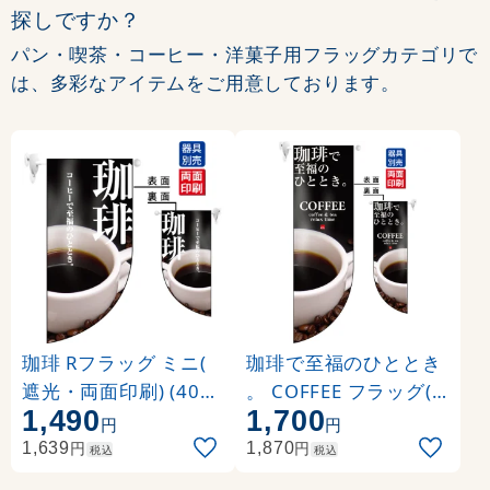
探しですか？
パン・喫茶・コーヒー・洋菓子用フラッグカテゴリで
は、多彩なアイテムをご用意しております。
珈琲 Rフラッグ ミニ(
珈琲で至福のひととき
遮光・両面印刷) (4018
。 COFFEE フラッグ(
1,490
1,700
)
遮光・両面印刷) (6050
円
円
)
円
円
1,639
1,870
税込
税込