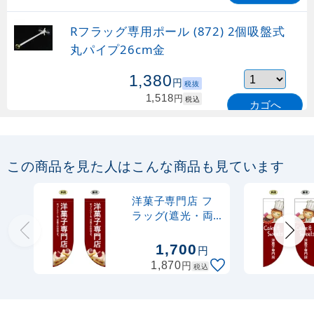
Rフラッグ専用ポール (872) 2個吸盤式
丸パイプ26cm金
1,380
円
税抜
1,518
円
税込
カゴへ
Rフラッグ専用ポール (873) 2個吸盤式
丸パイプ26cm白
この商品を見た人はこんな商品も見ています
1,130
円
税抜
洋菓子専門店 フ
1,243
円
税込
ラッグ(遮光・両
カゴへ
面印刷) (69419)
1,700
円
Rフラッグ専用ポール (877) マグネット
円
1,870
税込
式 丸パイプ26cm白
915
円
税抜