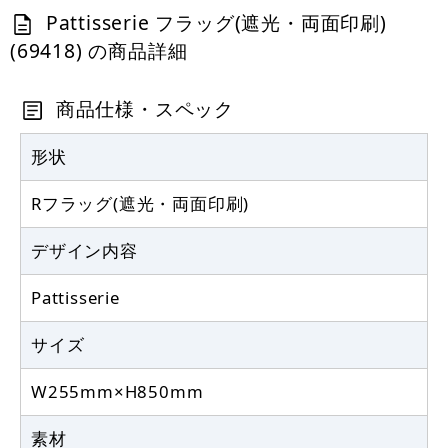
1,006
円
税込
Pattisserie フラッグ(遮光・両面印刷)
カゴへ
(69418) の商品詳細
Rフラッグ専用ポール (879) ダブルフラ
ッグ 丸パイプ25.5cm白
商品仕様・スペック
887
円
税抜
形状
975
円
税込
カゴへ
Rフラッグ(遮光・両面印刷)
デザイン内容
Pattisserie
サイズ
W255mm×H850mm
素材