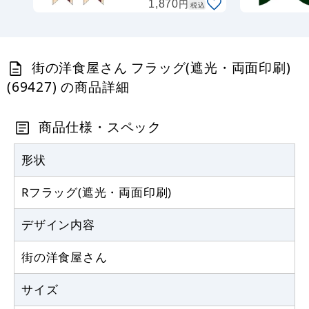
円
1,870
税込
式 丸パイプ26cm白
(69434)
915
円
税抜
1,006
円
税込
街の洋食屋さん フラッグ(遮光・両面印刷)
カゴへ
(69427) の商品詳細
Rフラッグ専用ポール (879) ダブルフラ
ッグ 丸パイプ25.5cm白
商品仕様・スペック
887
円
税抜
形状
975
円
税込
カゴへ
Rフラッグ(遮光・両面印刷)
デザイン内容
街の洋食屋さん
サイズ