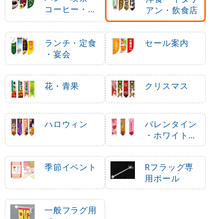
コーヒー・洋
アン・飲食店
菓子
ランチ・定食
セール案内
・宴会
花・青果
クリスマス
ハロウィン
バレンタイン
・ホワイトデ
ー
季節イベント
Rフラッグ専
用ポール
一般フラグ用