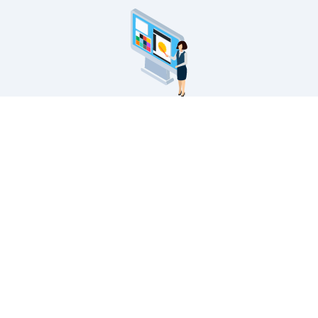
看板製作メニュー
サインモールの看板製作に関するご案内です。
看板製作の流れから印刷の種類・対応看板・無料フォ
ーマットの配布・入稿データのアップロードなど。
看板製作の案内
看板印刷・大判
出力
サインモールの看板製作
のご案内です。スタンド
屋外・屋内で。お客様の