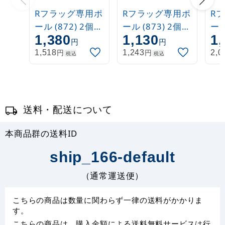
Rフラッグ専用ポ
Rフラッグ専用ポ
R
ール (872) 2個吸
ール (873) 2個吸
ール
1,380
1,130
1,
盤式 丸パイプ
盤式 丸パイプ
盤
円
円
26cm金
26cm白
26
円
円
1,518
1,243
2,0
税込
税込
送料・配送について
本商品群の送料ID
ship_166-default
（通常運送便）
こちらの商品は数量に関わらず一律の送料がかかりま
す。
こちらの商品は、購入金額による送料無料サービスは行