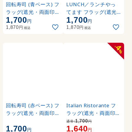
回転寿司 (青ベース) フ
LUNCH／ランチやっ
ラッグ(遮光・両面印刷
てます フラッグ(遮光
1,700
1,700
) (7180)
・両面印刷) (61184)
円
円
円
円
1,870
1,870
税込
税込
4
-
%
回転寿司 (赤ベース) フ
Italian Ristorante フ
ラッグ(遮光・両面印刷
ラッグ(遮光・両面印刷
) (7181)
) (61173)
1,700
通常:
円
1,700
1,640
円
円