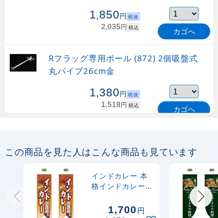
1,850
円
税抜
2,035
円
税込
カゴへ
Rフラッグ専用ポール (872) 2個吸盤式
丸パイプ26cm金
1,380
円
税抜
1,518
円
税込
カゴへ
Rフラッグ専用ポール (873) 2個吸盤式
丸パイプ26cm白
この商品を見た人はこんな商品も見ています
1,130
円
税抜
インドカレー 本
1,243
円
税込
格インドカレーを
カゴへ
お楽しみ下さい
フラッグ(遮光・
1,700
円
Rフラッグ専用ポール (877) マグネット
両面印刷)