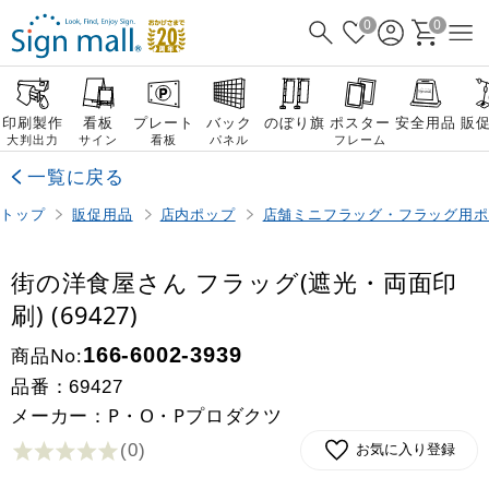
0
0
印刷製作
看板
プレート
バック
のぼり旗
ポスター
安全用品
販
大判出力
サイン
看板
パネル
フレーム
一覧に戻る
トップ
販促用品
店内ポップ
店舗ミニフラッグ・フラッグ用ポ
街の洋食屋さん フラッグ(遮光・両面印
刷) (69427)
商品No:
166-6002-3939
品番：
69427
メーカー：P・O・Pプロダクツ
(0
)
お気に入り登録