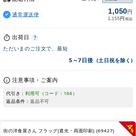
1,050
円
通常運送便
円
1,155
税込
出荷日
ただいまのご注文で、最短
5～7日後
(土日祝を除く)
注意事項・ご案内
代引き：
利用可（コード：166）
返品条件：
返品不可
4
-
%
街の洋食屋さん フラッグ(遮光・両面印刷) (69427)