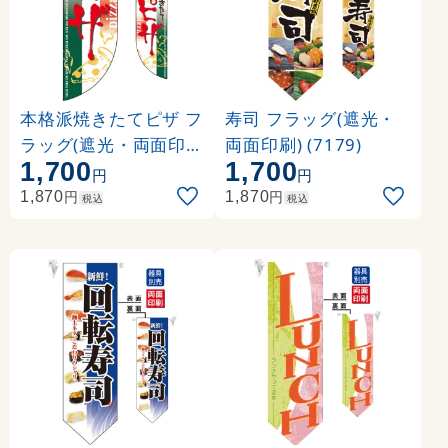
本格派焼きたてピザ フ
寿司 フラッグ(遮光・
ラッグ(遮光・両面印刷
両面印刷) (7179)
1,700
1,700
) (6016)
円
円
円
円
1,870
1,870
税込
税込