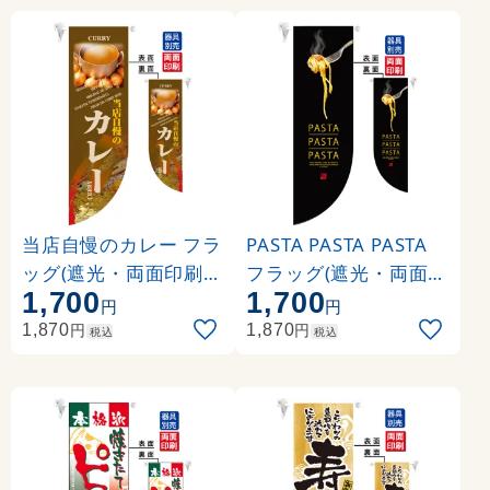
当店自慢のカレー フラ
PASTA PASTA PASTA
ッグ(遮光・両面印刷) (
フラッグ(遮光・両面印
1,700
1,700
6011)
刷) (6042)
円
円
円
円
1,870
1,870
税込
税込