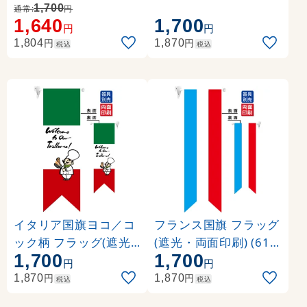
76)
面印刷) (61181)
1,700
通常:
円
1,640
1,700
円
円
円
円
1,804
1,870
税込
税込
イタリア国旗ヨコ／コ
フランス国旗 フラッグ
ック柄 フラッグ(遮光
(遮光・両面印刷) (611
1,700
1,700
・両面印刷) (61182)
77)
円
円
円
円
1,870
1,870
税込
税込