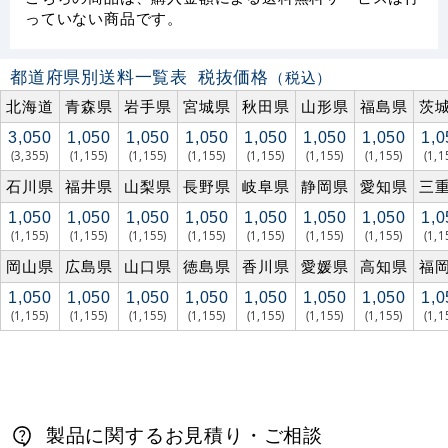
っていない商品です。
都道府県別送料一覧表
税抜価格
（税込）
北海道
青森県
岩手県
宮城県
秋田県
山形県
福島県
茨
3,050
1,050
1,050
1,050
1,050
1,050
1,050
1,0
(3,355)
(1,155)
(1,155)
(1,155)
(1,155)
(1,155)
(1,155)
(1,1
石川県
福井県
山梨県
長野県
岐阜県
静岡県
愛知県
三
1,050
1,050
1,050
1,050
1,050
1,050
1,050
1,0
(1,155)
(1,155)
(1,155)
(1,155)
(1,155)
(1,155)
(1,155)
(1,1
岡山県
広島県
山口県
徳島県
香川県
愛媛県
高知県
福
1,050
1,050
1,050
1,050
1,050
1,050
1,050
1,0
(1,155)
(1,155)
(1,155)
(1,155)
(1,155)
(1,155)
(1,155)
(1,1
製品に関するお見積り・ご相談