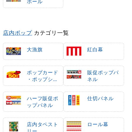
ポール
店内ポップ
カテゴリ一覧
大漁旗
紅白幕
ポップカード
販促ポップパ
・ポップシー
ネル
ル
ハーフ販促ポ
仕切パネル
ップパネル
店内タペスト
ロール幕
リー