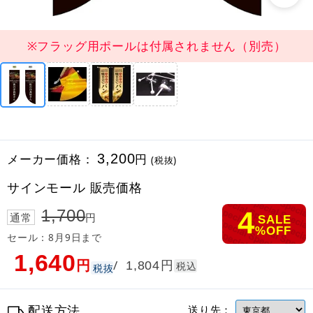
※フラッグ用ポールは付属されません（別売）
メーカー価格：
3,200
円
(税抜)
サインモール 販売価格
4
1,700
通常
円
SALE
%OFF
セール：8月9日まで
1,640
円
円
/
1,804
税込
税抜
配送方法
送り先：