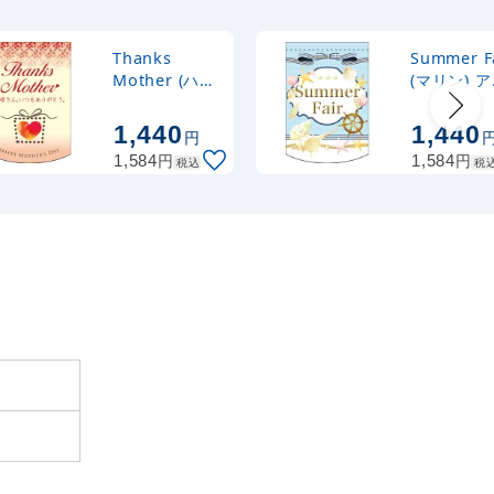
915
877) マ
円
税抜
1,006
円
6cm白
税込
カゴへ
Thanks
Summer F
Mother (ハー
(マリン) 
ト) アーチ型
チ型 ミニ
879) ダ
887
円
税抜
ミニフラッグ
ッグ(遮光
1,440
1,440
25.5cm
円
975
円
税込
(遮光・両面印
面印刷)
カゴへ
円
円
1,584
1,584
税込
税
刷) (61049)
(61055)