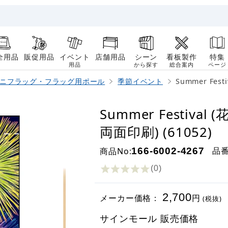
全用品
販促用品
イベント
店舗用品
シーン
看板製作
特集
用品
から探す
総合案内
ページ
ニフラッグ・フラッグ用ポール
季節イベント
Summer Fes
Summer Festiv
両面印刷) (61052)
品
商品No:
166-6002-4267
(0
)
2,700
メーカー価格：
円
(税抜)
サインモール 販売価格