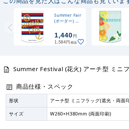
この商品を見た人はこんな商品も見ていま
Summer Fair
(ボーダー) ア
ーチ型 ミニフ
ラッグ(遮光・
1,440
円
両面印刷)
円
1,584
税込
(61050)
Summer Festival (花火) アーチ型 
商品仕様・スペック
形状
アーチ型 ミニフラッグ(遮光・両面印
サイズ
W260×H380mm (両面印刷)