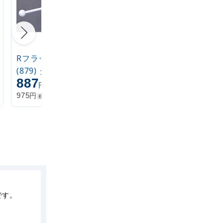
Rフラッグ専用ポール
(879) ダブルフラッグ
887
丸パイプ25.5cm白
円
円
975
税込
です。