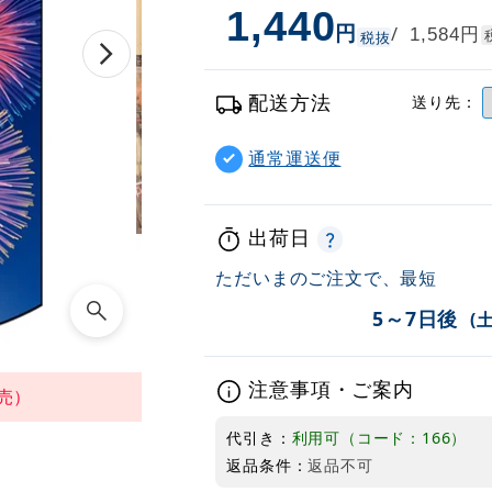
1,440
円
円
/
1,584
税抜
配送方法
送り先：
通常運送便
出荷日
ただいまのご注文で、最短
5～7日後
(
注意事項・ご案内
売）
代引き：
利用可（コード：166）
返品条件：
返品不可