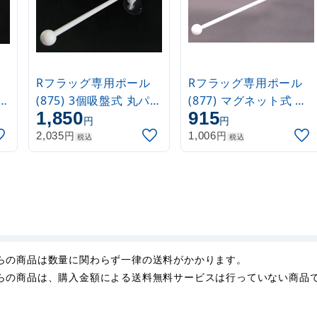
Rフラッグ専用ポール
Rフラッグ専用ポール
パイ
(875) 3個吸盤式 丸パイ
(877) マグネット式 丸
1,850
915
プ26cm白
パイプ26cm白
円
円
円
円
2,035
1,006
税込
税込
らの商品は数量に関わらず一律の送料がかかります。
らの商品は、購入金額による送料無料サービスは行っていない商品