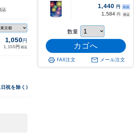
1,440
円
税抜
税込
1,584
円
税込
数量
1,050
円
円
1,155
税込
FAX注文
メール注文
土日祝を除く)