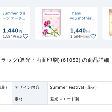
す
Rフラッグ専用ポール (
グネット式 丸パイプ2
Summer フル
Thank
ーツ アーチ型
you.mother.
ミニフラッグ
アーチ型 ミニ
Rフラッグ専用ポール (
(遮光・両面印
フラッグ(遮
1,440
1,440
ブルフラッグ 丸パイプ
円
円
刷) (61056)
光・両面印刷)
白
円
円
1,584
1,584
税込
税込
(61047)
ミニフラッグ(遮光・両面印刷) (61052) の商品詳細
刷)
デザイン内容
Summer Festival (花火)
素材
遮光スエード製