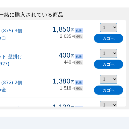
一緒に購入されている商品
1,850
875) 3個
円
税抜
2,035
円
m白
税込
カゴへ
400
ト 壁掛け
円
税抜
440
円
27)
税込
カゴへ
1,380
872) 2個
円
税抜
1,518
円
m金
税込
カゴへ
1,130
873) 2個
円
税抜
1,243
円
m白
税込
カゴへ