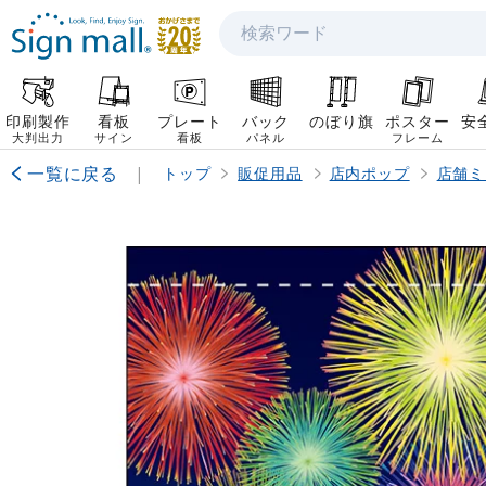
検索
印刷製作
看板
プレート
バック
のぼり旗
ポスター
安
大判出力
サイン
看板
パネル
フレーム
一覧に戻る
|
トップ
販促用品
店内ポップ
店舗ミ