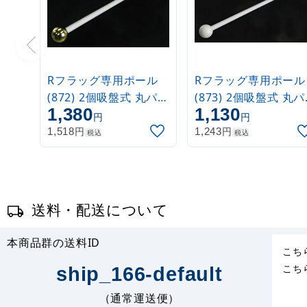
Rフラッグ専用ポール
Rフラッグ専用ポール
(872) 2個吸盤式 丸パイ
(873) 2個吸盤式 丸
1,380
1,130
プ26cm金
プ26cm白
円
円
円
円
1,518
1,243
税込
税込
送料・配送について
本商品群の送料ID
こち
こち
ship_166-default
（通常運送便）