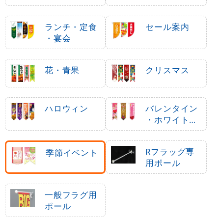
菓子
ランチ・定食
セール案内
・宴会
花・青果
クリスマス
ハロウィン
バレンタイン
・ホワイトデ
ー
Rフラッグ専
季節イベント
用ポール
一般フラグ用
ポール