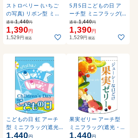
ストロベリー (いちご
5月5日こどもの日 ア
の写真) リボン型 ミニ
ーチ型 ミニフラッグ(
フラッグ(遮光・両面印
遮光・両面印刷) (6106
1,440
1,440
通常:
円
通常:
円
1,390
1,390
刷) (61017)
3)
円
円
円
円
1,529
1,529
税込
税込
こどもの日 虹 アーチ
果実ゼリー アーチ型
型 ミニフラッグ(遮光
ミニフラッグ(遮光・両
1,440
1,440
・両面印刷) (61065)
面印刷) (61061)
円
円