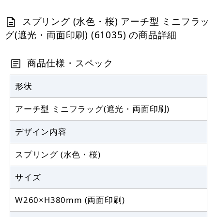
1,130
円
税抜
1,243
円
税込
スプリング (水色・桜) アーチ型 ミニフラッ
カゴへ
グ(遮光・両面印刷) (61035) の商品詳細
Rフラッグ専用ポール (877) マグネット
式 丸パイプ26cm白
商品仕様・スペック
888
円
税抜
形状
976
円
税込
カゴへ
8月16日迄
アーチ型 ミニフラッグ(遮光・両面印刷)
Rフラッグ専用ポール (879) ダブルフラ
デザイン内容
ッグ 丸パイプ25.5cm白
スプリング (水色・桜)
887
円
税抜
975
円
税込
カゴへ
サイズ
W260×H380mm (両面印刷)