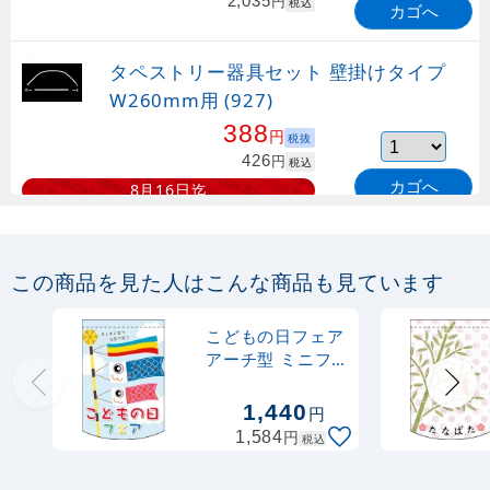
2,035
円
税込
カゴへ
タペストリー器具セット 壁掛けタイプ
W260mm用 (927)
388
円
税抜
426
円
税込
カゴへ
8月16日迄
Rフラッグ専用ポール (872) 2個吸盤式
丸パイプ26cm金
この商品を見た人はこんな商品も見ています
1,330
円
税抜
こどもの日フェア
1,463
円
税込
アーチ型 ミニフ
カゴへ
8月16日迄
ラッグ(遮光・両
面印刷) (61064)
1,440
円
Rフラッグ専用ポール (873) 2個吸盤式
円
1,584
税込
丸パイプ26cm白