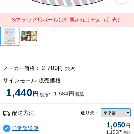
※フラッグ用ポールは付属されません（別売）
メーカー価格：
2,700
円
(税抜)
サインモール 販売価格
1,440
円
円
/
1,584
税込
税抜
配送方法
送り先：
1,050
円
通常運送便
円
1,155
税込