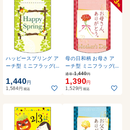
3
%
ハッピースプリング ア
母の日和柄 お母さ ア
ーチ型 ミニフラッグ(
ーチ型 ミニフラッグ(
遮光・両面印刷) (6103
遮光・両面印刷) (6103
1,440
通常:
円
1,440
1,390
6)
9)
円
円
円
円
1,584
1,529
税込
税込