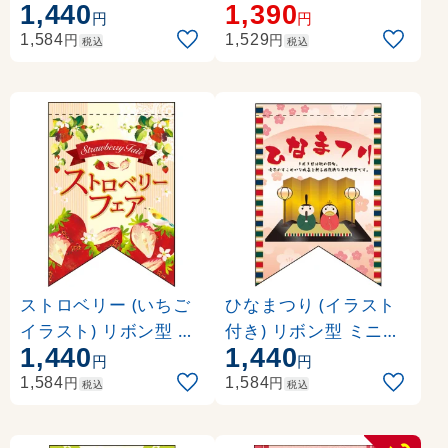
1,440
1,390
円
円
円
円
1,584
1,529
税込
税込
ストロベリー (いちご
ひなまつり (イラスト
イラスト) リボン型 ミ
付き) リボン型 ミニフ
1,440
1,440
ニフラッグ(遮光・両面
ラッグ(遮光・両面印刷
円
円
印刷) (61019)
) (61024)
円
円
1,584
1,584
税込
税込
-