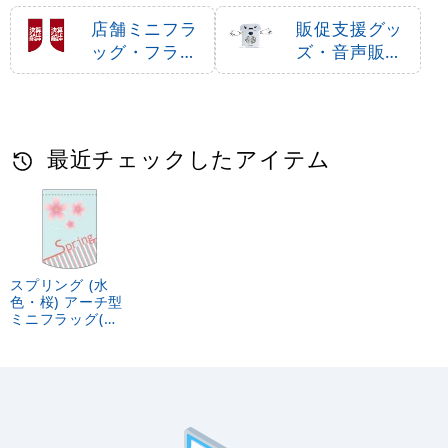
店舗ミニフラ
販促支援グッ
ッグ・フラッ
ズ・音声販促
グ用ポール
用品
最近チェックしたアイテム
スプリング (水
色・桜) アーチ型
ミニフラッグ(遮
光・両面印刷)
(61035)