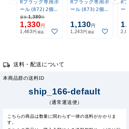
Rフラッグ専用ポ
Rフラッグ専用ポ
R
ール (872) 2個吸
ール (873) 2個吸
ール
盤式 丸パイプ
盤式 丸パイプ
盤
1,380
通常:
円
1,330
1,130
1,
26cm金
26cm白
26
円
円
円
円
1,463
1,243
2,0
税込
税込
送料・配送について
本商品群の送料ID
ship_166-default
（通常運送便）
こちらの商品は数量に関わらず一律の送料がかかりま
す。