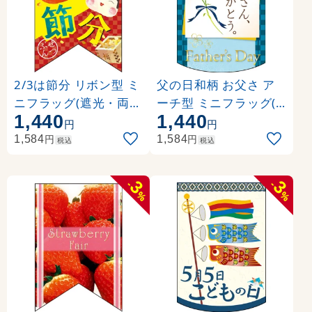
2/3は節分 リボン型 ミ
父の日和柄 お父さ ア
ニフラッグ(遮光・両面
ーチ型 ミニフラッグ(
1,440
1,440
印刷) (61022)
遮光・両面印刷) (6104
円
円
0)
円
円
1,584
1,584
税込
税込
3
3
-
-
%
%