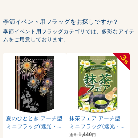
季節イベント用フラッグをお探しですか？
季節イベント用フラッグカテゴリでは、多彩なアイテ
ムをご用意しております。
3
-
%
夏のひととき アーチ型
抹茶フェア アーチ型
ミニフラッグ(遮光・両
ミニフラッグ(遮光・両
面印刷) (61053)
面印刷) (61059)
1,440
通常:
円