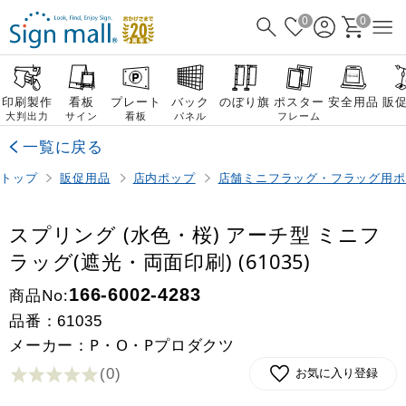
0
0
印刷製作
看板
プレート
バック
のぼり旗
ポスター
安全用品
販
大判出力
サイン
看板
パネル
フレーム
一覧に戻る
トップ
販促用品
店内ポップ
店舗ミニフラッグ・フラッグ用ポ
スプリング (水色・桜) アーチ型 ミニフ
ラッグ(遮光・両面印刷) (61035)
商品No:
166-6002-4283
品番：
61035
メーカー：P・O・Pプロダクツ
(0
)
お気に入り登録