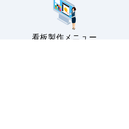
看板製作メニュー
サインモールの看板製作に関するご案内です。
看板製作の流れから印刷の種類・対応看板・無料フォ
ーマットの配布・入稿データのアップロードなど。
看板製作の案内
看板印刷・大判
出力
サインモールの看板製作
のご案内です。スタンド
屋外・屋内で。お客様の
看板はもちろん、バナー
ニーズにお答えする看板