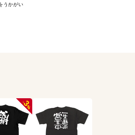
をうかがい
3
-
%