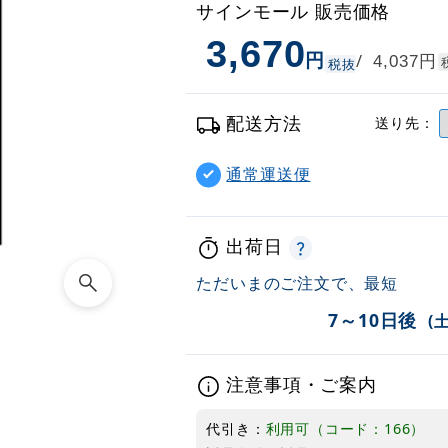
サインモール 販売価格
3,670
円
円
/
4,037
税抜
配送方法
送り先：
通常運送便
出荷日
ただいまのご注文で、最短
7～10日後
(
注意事項・ご案内
代引き：
利用可（コード：166）