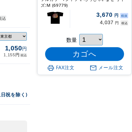
ズ:M (69779)
3,670
円
税抜
税込
4,037
円
税込
数量
1,050
円
円
1,155
税込
FAX注文
メール注文
土日祝を除く)