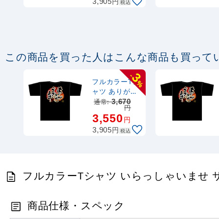
円
3,905
税込
この商品を買った人はこんな商品も買って
3
-
フルカラーTシ
%
ャツ ありがと
うございます
通常:
3,670
円
サイズ:M
3,550
円
(69787)
円
3,905
税込
フルカラーTシャツ いらっしゃいませ サイズ
商品仕様・スペック