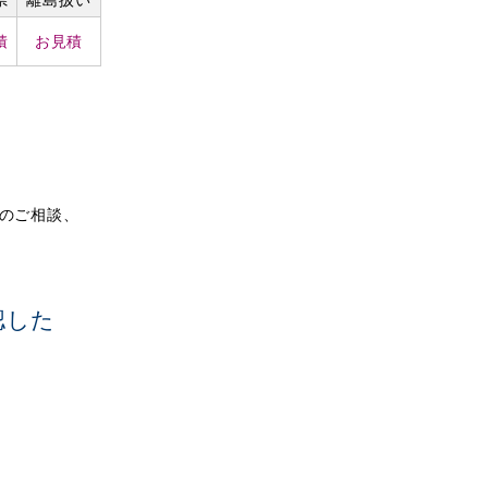
積
お見積
りのご相談、
認した