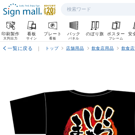
検索
印刷製作
看板
プレート
バック
のぼり旗
ポスター
安
大判出力
サイン
看板
パネル
フレーム
一覧に戻る
|
トップ
店舗用品
飲食店用品
飲食店