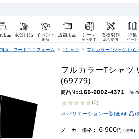
全用品
販促用品
イベント
店舗用品
シーン
看板製作
特集
用品
から探す
総合案内
ページ
制服、フードユニフォーム
Tシャツ
フルカラーTシャツ いら
フルカラーTシャツ 
(69779)
品
商品No:
166-6002-4371
(0
)
バリエーション一覧(全4商品)
6,900
メーカー価格：
円
(税抜)