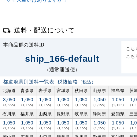
送料・配送について
本商品群の送料ID
こち
こち
ship_166-default
（通常運送便）
都道府県別送料一覧表
税抜価格
（税込）
北海道
青森県
岩手県
宮城県
秋田県
山形県
福島県
茨
3,050
1,050
1,050
1,050
1,050
1,050
1,050
1,
(3,355)
(1,155)
(1,155)
(1,155)
(1,155)
(1,155)
(1,155)
(1,
石川県
福井県
山梨県
長野県
岐阜県
静岡県
愛知県
三
1,050
1,050
1,050
1,050
1,050
1,050
1,050
1,
(1,155)
(1,155)
(1,155)
(1,155)
(1,155)
(1,155)
(1,155)
(1,
岡山県
広島県
山口県
徳島県
香川県
愛媛県
高知県
福