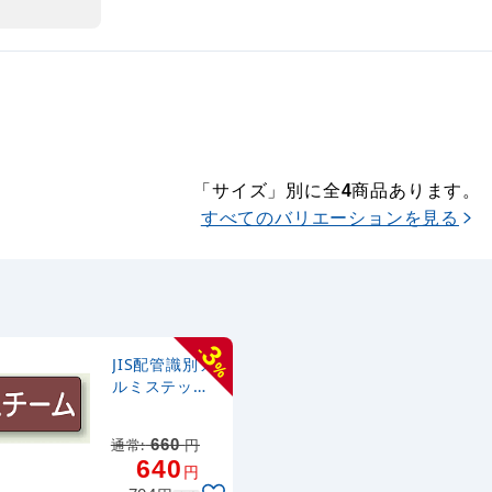
「サイズ」別に全
商品あります。
4
すべてのバリエーションを見る
3
-
JIS配管識別ア
%
ルミステッカ
ー（10枚1
組） スチーム
通常:
660
円
小
640
円
（40×80mm