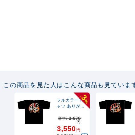
この商品を見た人はこんな商品も見ていま
3
-
フルカラーTシ
%
ャツ ありがと
うございます
サイズ:XL
通常:
3,670
円
(69789)
3,550
円