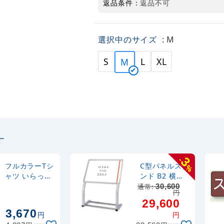
返品条件：
返品不可
選択中のサイズ
: M
S
L
XL
M
す
3
-
フルカラーTシ
C型パネルスタ
%
ャツ いらっし
ンド B2 横
ゃいませ サイ
(CPS-B2Y)
通常:
30,600
円
ズ:XL (69781)
29,600
3,670
円
円