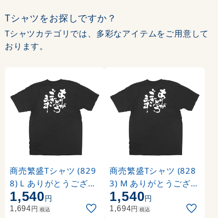
Tシャツをお探しですか？
Tシャツカテゴリでは、多彩なアイテムをご用意して
おります。
商売繁盛Tシャツ (829
商売繁盛Tシャツ (828
8) L ありがとうござい
3) M ありがとうござい
1,540
1,540
ます (ブラック)
ます (ブラック)
円
円
円
円
1,694
1,694
税込
税込