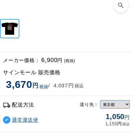
メーカー価格：
6,900
円
(税抜)
サインモール 販売価格
3,670
円
円
/
4,037
税込
税抜
配送方法
送り先：
1,050
円
通常運送便
円
1,155
税込