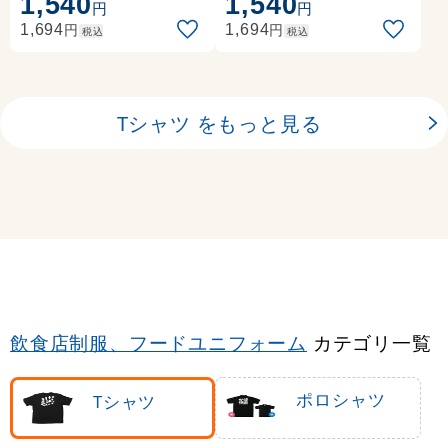
1,540
1,540
います (ブラック)
円
円
円
円
1,694
1,694
税込
税込
Tシャツ をもっと見る
飲食店制服、フードユニフォーム
カテゴリ一覧
ポロシャツ
Tシャツ