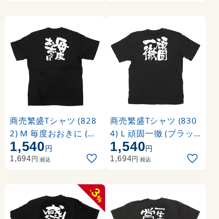
商売繁盛Tシャツ (828
商売繁盛Tシャツ (830
2) M 毎度おおきに (ブ
4) L 頑固一徹 (ブラッ
1,540
1,540
ラック)
ク)
円
円
円
円
1,694
1,694
税込
税込
3
-
%