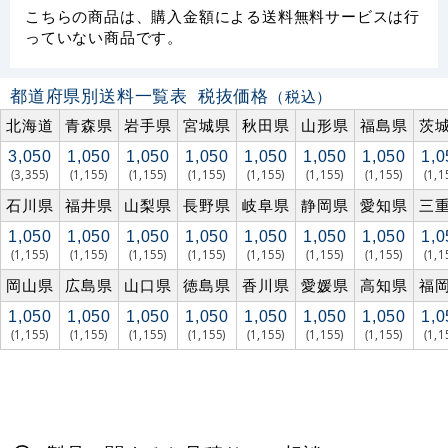
こちらの商品は、購入金額による送料無料サービスは行
っていない商品です。
都道府県別送料一覧表
税抜価格
（税込）
北海道
青森県
岩手県
宮城県
秋田県
山形県
福島県
茨
3,050
1,050
1,050
1,050
1,050
1,050
1,050
1,0
(3,355)
(1,155)
(1,155)
(1,155)
(1,155)
(1,155)
(1,155)
(1,1
石川県
福井県
山梨県
長野県
岐阜県
静岡県
愛知県
三
1,050
1,050
1,050
1,050
1,050
1,050
1,050
1,0
(1,155)
(1,155)
(1,155)
(1,155)
(1,155)
(1,155)
(1,155)
(1,1
岡山県
広島県
山口県
徳島県
香川県
愛媛県
高知県
福
1,050
1,050
1,050
1,050
1,050
1,050
1,050
1,0
(1,155)
(1,155)
(1,155)
(1,155)
(1,155)
(1,155)
(1,155)
(1,1