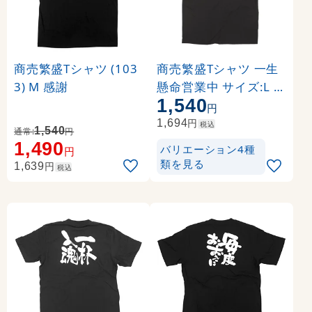
商売繁盛Tシャツ (103
商売繁盛Tシャツ 一生
3) M 感謝
懸命営業中 サイズ:L (1
1,540
2759)
円
円
1,694
税込
1,540
通常:
円
1,490
バリエーション4種
円
類を見る
円
1,639
税込