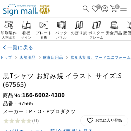
0
0
印刷製作
看板
プレート
バック
のぼり旗
ポスター
安全用品
販
大判出力
サイン
看板
パネル
フレーム
一覧に戻る
トップ
店舗用品
飲食店用品
飲食店制服、フードユニフォーム
黒Tシャツ お好み焼 イラスト サイズ:S
(67565)
商品No:
166-6002-4380
品番：
67565
メーカー：P・O・Pプロダクツ
(0
)
お気に入り登録