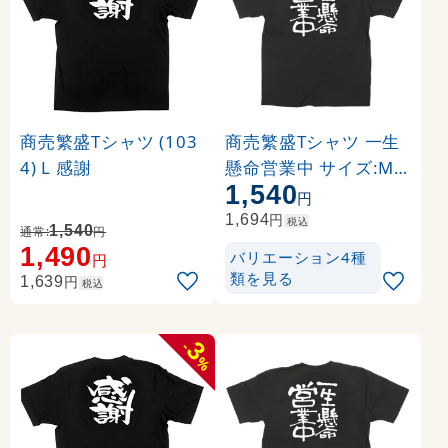
商売繁盛Tシャツ (103
商売繁盛Tシャツ 一生
4) L 感謝
懸命営業中 サイズ:M (
1,540
12758)
円
円
1,694
税込
1,540
通常:
円
1,490
バリエーション4種
円
類を見る
円
1,639
税込
3
-
%