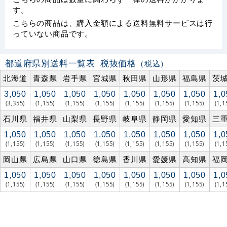
す。
こちらの商品は、購入金額による送料無料サービスは行
っていない商品です。
都道府県別送料一覧表
税抜価格
（税込）
北海道
青森県
岩手県
宮城県
秋田県
山形県
福島県
茨
3,050
1,050
1,050
1,050
1,050
1,050
1,050
1,0
(3,355)
(1,155)
(1,155)
(1,155)
(1,155)
(1,155)
(1,155)
(1,1
石川県
福井県
山梨県
長野県
岐阜県
静岡県
愛知県
三
1,050
1,050
1,050
1,050
1,050
1,050
1,050
1,0
(1,155)
(1,155)
(1,155)
(1,155)
(1,155)
(1,155)
(1,155)
(1,1
岡山県
広島県
山口県
徳島県
香川県
愛媛県
高知県
福
1,050
1,050
1,050
1,050
1,050
1,050
1,050
1,0
(1,155)
(1,155)
(1,155)
(1,155)
(1,155)
(1,155)
(1,155)
(1,1