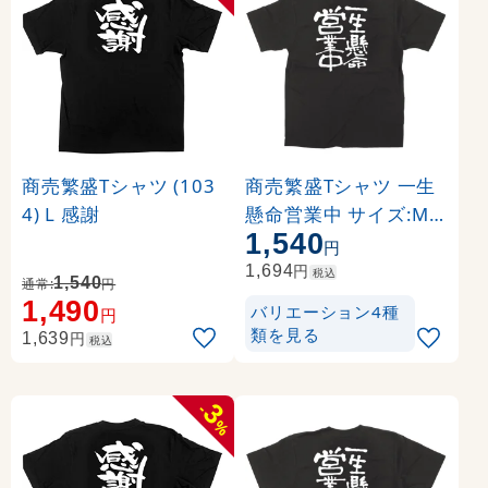
商売繁盛Tシャツ (103
商売繁盛Tシャツ 一生
4) L 感謝
懸命営業中 サイズ:M (
1,540
12758)
円
円
1,694
税込
1,540
通常:
円
1,490
バリエーション4種
円
類を見る
円
1,639
税込
3
-
%