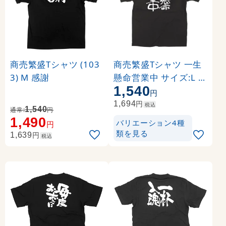
商売繁盛Tシャツ (103
商売繁盛Tシャツ 一生
3) M 感謝
懸命営業中 サイズ:L (1
1,540
2759)
円
円
1,694
税込
1,540
通常:
円
1,490
バリエーション4種
円
類を見る
円
1,639
税込