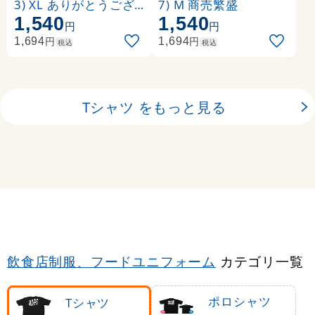
3) XL ありがとうござ
7) M 商売繁盛
1,540
1,540
います (ブラック)
円
円
円
円
1,694
1,694
税込
税込
Tシャツ をもっと見る
飲食店制服、フードユニフォーム
カテゴリ一覧
ポロシャツ
Tシャツ