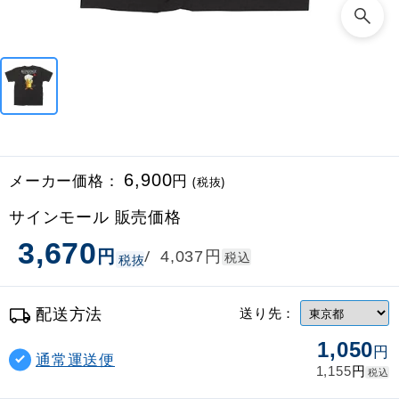
メーカー価格：
6,900
円
(税抜)
サインモール 販売価格
3,670
円
円
/
4,037
税込
税抜
配送方法
送り先：
1,050
円
通常運送便
円
1,155
税込