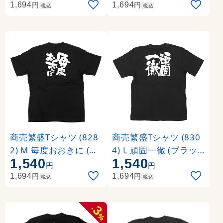
円
円
1,694
1,694
税込
税込
商売繁盛Tシャツ (828
商売繁盛Tシャツ (830
2) M 毎度おおきに (ブ
4) L 頑固一徹 (ブラッ
1,540
1,540
ラック)
ク)
円
円
円
円
1,694
1,694
税込
税込
3
-
%