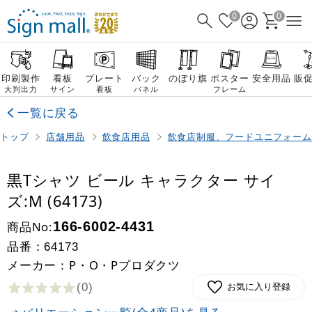
0
0
印刷製作
看板
プレート
バック
のぼり旗
ポスター
安全用品
販
大判出力
サイン
看板
パネル
フレーム
一覧に戻る
トップ
店舗用品
飲食店用品
飲食店制服、フードユニフォーム
黒Tシャツ ビール キャラクター サイ
ズ:M (64173)
商品No:
166-6002-4431
品番：
64173
メーカー：P・O・Pプロダクツ
(0
)
お気に入り登録