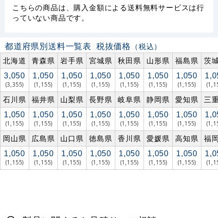
こちらの商品は、購入金額による送料無料サービスは行
っていない商品です。
都道府県別送料一覧表
税抜価格
（税込）
北海道
青森県
岩手県
宮城県
秋田県
山形県
福島県
茨
3,050
1,050
1,050
1,050
1,050
1,050
1,050
1,0
(3,355)
(1,155)
(1,155)
(1,155)
(1,155)
(1,155)
(1,155)
(1,1
石川県
福井県
山梨県
長野県
岐阜県
静岡県
愛知県
三
1,050
1,050
1,050
1,050
1,050
1,050
1,050
1,0
(1,155)
(1,155)
(1,155)
(1,155)
(1,155)
(1,155)
(1,155)
(1,1
岡山県
広島県
山口県
徳島県
香川県
愛媛県
高知県
福
1,050
1,050
1,050
1,050
1,050
1,050
1,050
1,0
(1,155)
(1,155)
(1,155)
(1,155)
(1,155)
(1,155)
(1,155)
(1,1