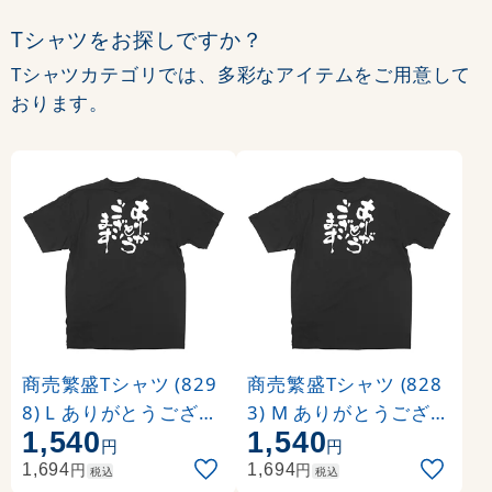
Tシャツをお探しですか？
Tシャツカテゴリでは、多彩なアイテムをご用意して
おります。
商売繁盛Tシャツ (829
商売繁盛Tシャツ (828
8) L ありがとうござい
3) M ありがとうござい
1,540
1,540
ます (ブラック)
ます (ブラック)
円
円
円
円
1,694
1,694
税込
税込