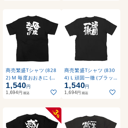
商売繁盛Tシャツ (828
商売繁盛Tシャツ (830
2) M 毎度おおきに (ブ
4) L 頑固一徹 (ブラッ
1,540
1,540
ラック)
ク)
円
円
円
円
1,694
1,694
税込
税込
3
-
%