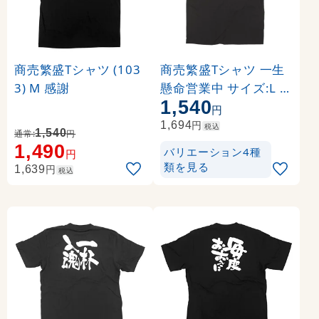
商売繁盛Tシャツ (103
商売繁盛Tシャツ 一生
3) M 感謝
懸命営業中 サイズ:L (1
1,540
2759)
円
円
1,694
税込
1,540
通常:
円
1,490
バリエーション4種
円
類を見る
円
1,639
税込