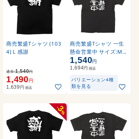
商売繁盛Tシャツ (103
商売繁盛Tシャツ 一生
4) L 感謝
懸命営業中 サイズ:M (
1,540
12758)
円
円
1,694
税込
1,540
通常:
円
1,490
バリエーション4種
円
類を見る
円
1,639
税込
3
-
%