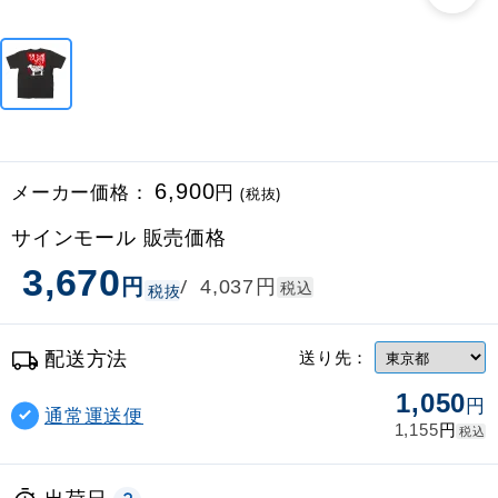
メーカー価格：
6,900
円
(税抜)
サインモール 販売価格
3,670
円
円
/
4,037
税込
税抜
配送方法
送り先：
1,050
円
通常運送便
円
1,155
税込
出荷日