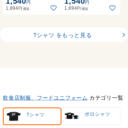
1,540
1,540
います (ブラック)
円
円
円
円
1,694
1,694
税込
税込
Tシャツ をもっと見る
飲食店制服、フードユニフォーム
カテゴリ一覧
ポロシャツ
Tシャツ