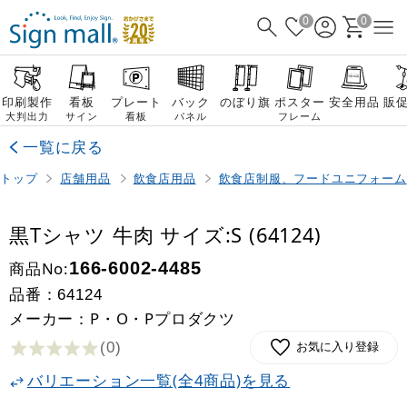
0
0
印刷製作
看板
プレート
バック
のぼり旗
ポスター
安全用品
販
大判出力
サイン
看板
パネル
フレーム
一覧に戻る
トップ
店舗用品
飲食店用品
飲食店制服、フードユニフォーム
黒Tシャツ 牛肉 サイズ:S (64124)
商品No:
166-6002-4485
品番：
64124
メーカー：P・O・Pプロダクツ
(0
)
お気に入り登録
バリエーション一覧(全4商品)を見る