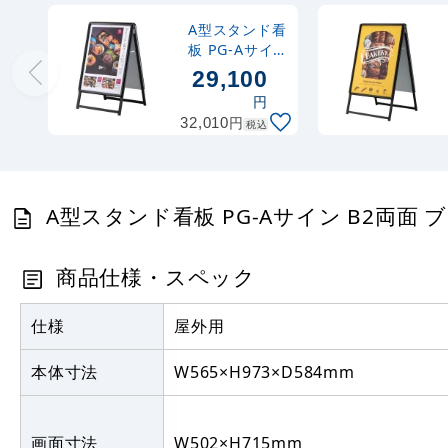
A型スタンド看
板 PG-Aサイ
ン A1両面 ブ
29,100
ラック 屋外用
円
(PG-A-A1-2-
円
32,010
税込
K-Out)
A型スタンド看板 PG-Aサイン B2両面 ブラッ
商品仕様・スペック
仕様
屋外用
本体寸法
W565×H973×D584mm
画面寸法
W502×H715mm