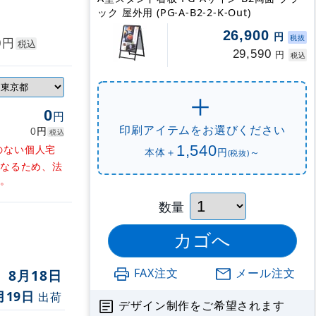
ック 屋外用 (PG-A-B2-2-K-Out)
26,900
円
税抜
円
0
税込
29,590
円
税込
0
円
印刷アイテムをお選びください
円
0
税込
1,540
のない個人宅
本体＋
円
～
(税抜)
となるため、法
す。
数量
FAX注文
メール注文
8月18日
月19日
出荷
デザイン制作をご希望されます