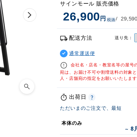
サインモール 販売価格
26,900
円
/
29,59
税抜
配送方法
送り先：
通常運送便
会社名・店名・教室名等の屋号
宛は、お届け不可や割増送料の対象
人・店舗宛の指定をお願いいたしま
出荷日
ただいまのご注文で、最短
本体のみ
8
～