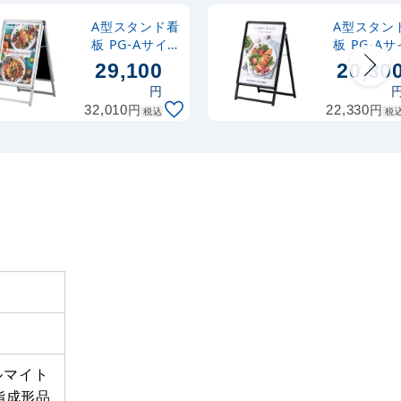
A型スタンド看
A型スタン
板 PG-Aサイ
板 PG-Aサ
ン A1両面 シ
ン A1片面 ブ
29,100
20,30
ルバー 屋外用
ラック 屋
円
(PG-A-A1-2-
(PG-A-A1-
円
円
32,010
22,330
税込
税
S-Out)
K-Out)
細
ルマイト
脂成形品