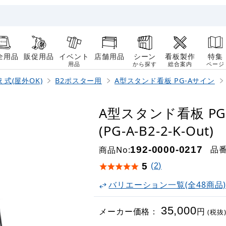
全用品
販促用品
イベント
店舗用品
シーン
看板製作
特集
用品
から探す
総合案内
ページ
式(屋外OK)
B2ポスター用
A型スタンド看板 PG-Aサイン
A型スタンド看板 PG
(PG-A-B2-2-K-Out)
品
商品No:
192-0000-0217
5
(2)
バリエーション一覧(全48商品
35,000
メーカー価格：
円
(税抜