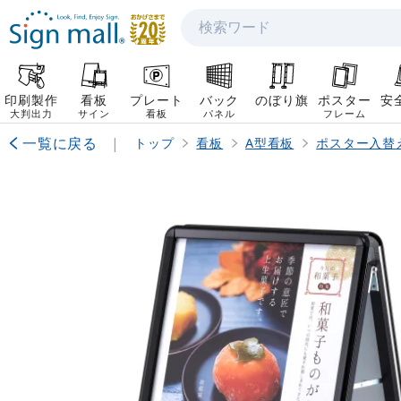
検索
印刷製作
看板
プレート
バック
のぼり旗
ポスター
安
大判出力
サイン
看板
パネル
フレーム
一覧に戻る
|
トップ
看板
A型看板
ポスター入替え