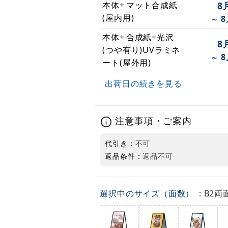
本体+
マット合成紙
8
(屋内用)
8
～
本体+
合成紙+光沢
8
(つや有り)UVラミネ
8
～
ート(屋外用)
出荷日の続きを見る
注意事項・ご案内
代引き：
不可
返品条件：
返品不可
選択中のサイズ（面数）
: B2両