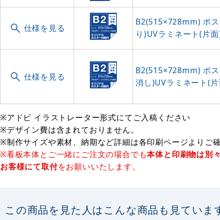
B2(515×728mm)
仕様を見る
り)UVラミネート(片面)
B2(515×728mm)
仕様を見る
消し)UVラミネート(片面
※アドビ イラストレーター形式にてご入稿ください
※デザイン費は含まれておりません。
※制作サイズや素材、納期など詳細は各印刷ページよりご
※看板本体とご一緒にご注文の場合でも
本体と印刷物は別
お客様にて取付
をお願いいたします。
この商品を見た人はこんな商品も見ていま