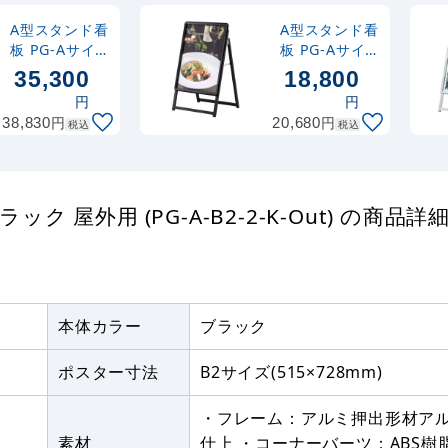
A型スタンド看
A型スタンド看
板 PG-Aサイ
板 PG-Aサイ
ン B1両面 ブ
ン B2片面 ブ
35,300
18,800
ラック 屋外用
ラック 屋外用
円
円
(PG-A-B1-2-
(PG-A-B2-1-
円
円
38,830
20,680
税込
税込
K-Out)
K-Out)
ク 屋外用 (PG-A-B2-2-K-Out) の商品詳
本体カラー
ブラック
ポスター寸法
B2サイズ(515×728mm)
・フレーム：アルミ押出形材ア
素材
仕上 ・コーナーバーツ：ABS樹