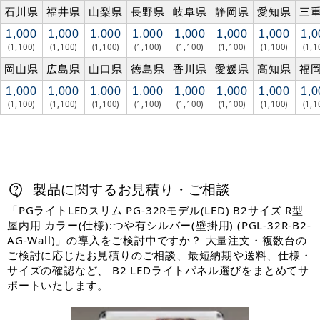
石川県
福井県
山梨県
長野県
岐阜県
静岡県
愛知県
三
1,000
1,000
1,000
1,000
1,000
1,000
1,000
1,0
(1,100)
(1,100)
(1,100)
(1,100)
(1,100)
(1,100)
(1,100)
(1,1
岡山県
広島県
山口県
徳島県
香川県
愛媛県
高知県
福
1,000
1,000
1,000
1,000
1,000
1,000
1,000
1,0
(1,100)
(1,100)
(1,100)
(1,100)
(1,100)
(1,100)
(1,100)
(1,1
製品に関するお見積り・ご相談
「PGライトLEDスリム PG-32Rモデル(LED) B2サイズ R型
屋内用 カラー(仕様):つや有シルバー(壁掛用) (PGL-32R-B2-
AG-Wall)」の導入をご検討中ですか？ 大量注文・複数台の
ご検討に応じたお見積りのご相談、最短納期や送料、仕様・
サイズの確認など、 B2 LEDライトパネル選びをまとめてサ
ポートいたします。