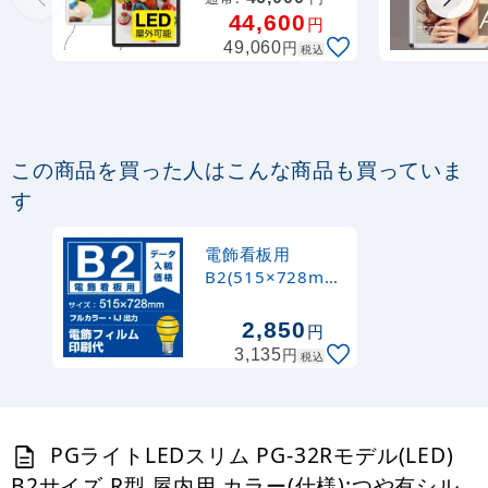
パネル B2サイズ
44,600
円
カラー:シルバー
円
49,060
税込
(56117-B2)
この商品を買った人はこんな商品も買っていま
す
電飾看板用
B2(515×728mm
) 電飾PETフィル
ム(糊なし) 印刷費
2,850
円
(屋内用) ※1枚分
円
3,135
税込
PGライトLEDスリム PG-32Rモデル(LED)
B2サイズ R型 屋内用 カラー(仕様):つや有シル