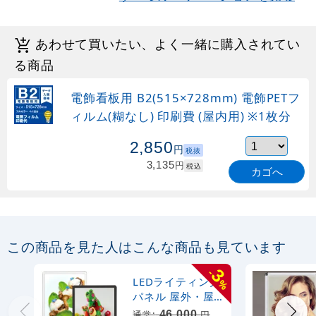
あわせて買いたい、よく一緒に購入されてい
る商品
電飾看板用 B2(515×728mm) 電飾PETフ
ィルム(糊なし) 印刷費 (屋内用) ※1枚分
2,850
円
税抜
3,135
円
税込
カゴへ
この商品を見た人はこんな商品も見ています
3
-
LEDライティング
%
パネル 屋外・屋
内兼用 MGライト
46,000
通常:
円