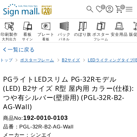
0
0
印刷製作
看板
プレート
バック
のぼり旗
ポスター
安全用品
販
大判出力
サイン
看板
パネル
フレーム
一覧に戻る
トップ
ポスターフレーム
B2サイズ
LEDライティングタイプ(B
PGライトLEDスリム PG-32Rモデル
(LED) B2サイズ R型 屋内用 カラー(仕様):
つや有シルバー(壁掛用) (PGL-32R-B2-
AG-Wall)
商品No:
192-0010-0103
品番：
PGL-32R-B2-AG-Wall
メーカー：シンエイ