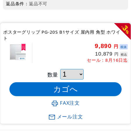
返品条件：
返品不可
3
-
%
ポスターグリップ PG-20S B1サイズ 屋内用 角型 ホワイ
ト
9,890
円
税抜
10,879
円
税込
セール：8月16日迄
数量
FAX注文
メール注文