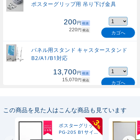
ポスターグリップ用 吊り下げ金具
200
円
税抜
220
円
税込
カゴへ
パネル用スタンド キャスタースタンド
B2/A1/B1対応
13,700
円
税抜
15,070
円
税込
カゴへ
パネル用スタンド L-スタンド
A2/B2/A1/B1対応 (L-Stand)
この商品を見た人はこんな商品も見ています
11,600
円
税抜
3
-
ポスターグリップ
12,760
円
%
税込
PG-20S B1サイズ
カゴへ
8月9日迄
屋内用 角型 ブラ