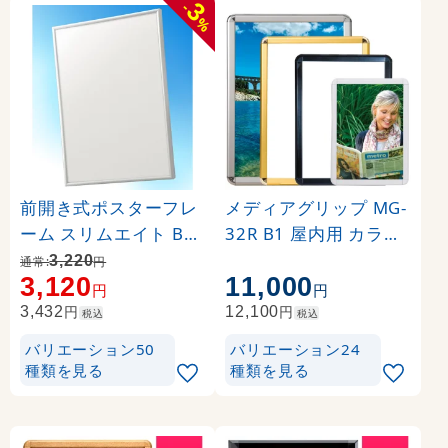
3
-
%
前開き式ポスターフレ
メディアグリップ MG-
ーム スリムエイト B1
32R B1 屋内用 カラー:
シルバー
ブラック (51312B1B)
3,220
通常:
円
3,120
11,000
円
円
円
円
3,432
12,100
税込
税込
バリエーション50
バリエーション24
種類を見る
種類を見る