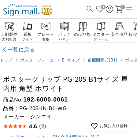
0
0
印刷製作
看板
プレート
バック
のぼり旗
ポスター
安全用品
販
大判出力
サイン
看板
パネル
フレーム
一覧に戻る
トップ
ポスターフレーム
B1サイズ
前面開閉式(B1)
ポスタ
ポスターグリップ PG-20S B1サイズ 屋
内用 角型 ホワイト
商品No:
192-6000-0061
品番：
PG-20S-IN-B1-WG
メーカー：シンエイ
(3)
4.6
お気に入り登録