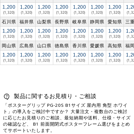
1,200
1,200
1,200
1,200
1,200
1,200
1,200
1,2
(1,320)
(1,320)
(1,320)
(1,320)
(1,320)
(1,320)
(1,320)
(1,3
石川県
福井県
山梨県
長野県
岐阜県
静岡県
愛知県
三
1,200
1,200
1,200
1,200
1,200
1,200
1,200
1,2
(1,320)
(1,320)
(1,320)
(1,320)
(1,320)
(1,320)
(1,320)
(1,3
岡山県
広島県
山口県
徳島県
香川県
愛媛県
高知県
福
1,200
1,200
1,200
1,200
1,200
1,200
1,200
1,2
(1,320)
(1,320)
(1,320)
(1,320)
(1,320)
(1,320)
(1,320)
(1,3
製品に関するお見積り・ご相談
「ポスターグリップ PG-20S B1サイズ 屋内用 角型 ホワイ
ト」の導入をご検討中ですか？ 大量注文・複数台のご検討
に応じたお見積りのご相談、最短納期や送料、仕様・サイズ
の確認など、 B1 前面開閉式ポスターフレーム選びをまとめ
てサポートいたします。