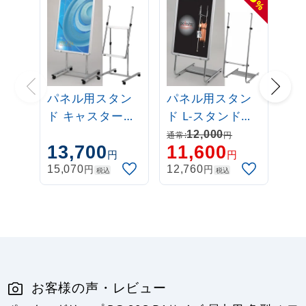
%
パネル用スタン
パネル用スタン
ド キャスタース
ド L-スタンド
タンド
A2/B2/A1/B1対
12,000
通常:
円
13,700
11,600
B2/A1/B1対応
応 (L-Stand)
円
円
円
円
15,070
12,760
税込
税込
お客様の声・レビュー