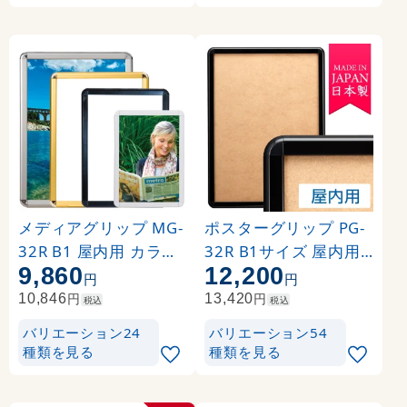
メディアグリップ MG-
ポスターグリップ PG-
32R B1 屋内用 カラー:
32R B1サイズ 屋内用
9,860
12,200
シルバー (51312B1S)
角丸 ブラック
円
円
円
円
10,846
13,420
税込
税込
バリエーション24
バリエーション54
種類を見る
種類を見る