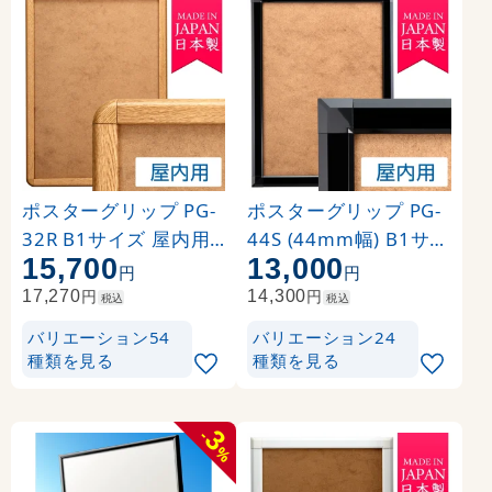
ポスターグリップ PG-
ポスターグリップ PG-
32R B1サイズ 屋内用
44S (44mm幅) B1サイ
15,700
13,000
角丸 けやき
ズ 屋内用 角型 ブラッ
円
円
ク ※吊り下げ金具・紐
円
円
17,270
14,300
税込
税込
別売
バリエーション54
バリエーション24
種類を見る
種類を見る
3
-
%