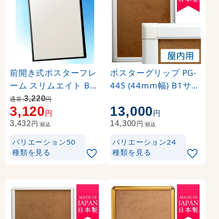
前開き式ポスターフレ
ポスターグリップ PG-
ーム スリムエイト B1
44S (44mm幅) B1サイ
ブラック
ズ 屋内用 角型 ホワイ
3,220
通常:
円
3,120
13,000
ト ※吊り下げ金具・紐
円
円
別売
円
円
3,432
14,300
税込
税込
バリエーション50
バリエーション24
種類を見る
種類を見る