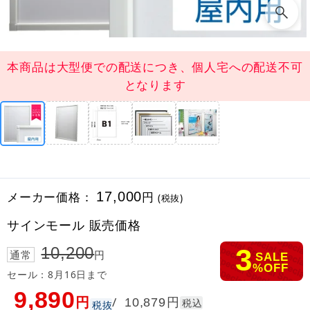
本商品は大型便での配送につき、個人宅への配送不可
となります
メーカー価格：
17,000
円
(税抜)
サインモール 販売価格
3
10,200
通常
円
SALE
%OFF
セール：8月16日まで
9,890
円
円
/
10,879
税込
税抜