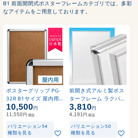
B1 前面開閉式ポスターフレームカテゴリでは、多彩
なアイテムをご用意しております。
ポスターグリップ PG-
前開き式アルミ製ポス
32R B1サイズ 屋内用
ターフレーム ラクパネ
10,500
3,810
角丸 シルバー
B1 シルバー
円
円
円
円
11,550
4,191
税込
税込
バリエーション54
バリエーション50
種類を見る
種類を見る