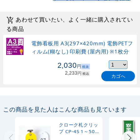
あわせて買いたい、よく一緒に購入されてい
る商品
電飾看板用 A3(297×420mm) 電飾PETフ
ィルム(糊なし) 印刷費 (屋内用) ※1枚分
2,030
円
税抜
2,233
円
税込
カゴへ
この商品を見た人はこんな商品も見ています
クローク札クリッ
プ CP-4S 1～50
緑