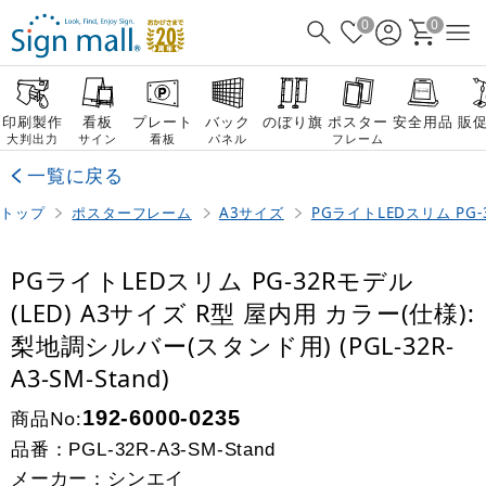
0
0
印刷製作
看板
プレート
バック
のぼり旗
ポスター
安全用品
販
大判出力
サイン
看板
パネル
フレーム
一覧に戻る
トップ
ポスターフレーム
A3サイズ
PGライトLEDスリム PG-
PGライトLEDスリム PG-32Rモデル
(LED) A3サイズ R型 屋内用 カラー(仕様):
梨地調シルバー(スタンド用) (PGL-32R-
A3-SM-Stand)
商品No:
192-6000-0235
品番：
PGL-32R-A3-SM-Stand
メーカー：シンエイ