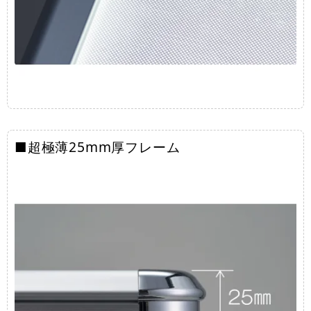
■超極薄25mm厚フレーム