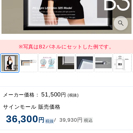
※写真はB2パネルにセットした例です。
メーカー価格：
51,500
円
(税抜)
サインモール 販売価格
36,300
円
円
/
39,930
税込
税抜