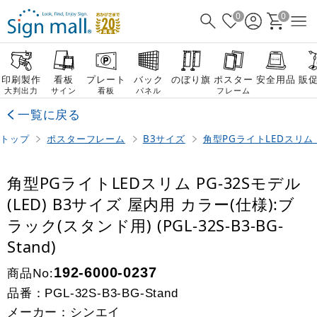
0
0
印刷製作
看板
プレート
バック
のぼり旗
ポスター
安全用品
販
大判出力
サイン
看板
パネル
フレーム
一覧に戻る
トップ
ポスターフレーム
B3サイズ
角型PGライトLEDスリム P
角型PGライトLEDスリム PG-32Sモデル
(LED) B3サイズ 屋内用 カラー(仕様):ブ
ラック(スタンド用) (PGL-32S-B3-BG-
Stand)
商品No:
192-6000-0237
品番：
PGL-32S-B3-BG-Stand
メーカー：シンエイ