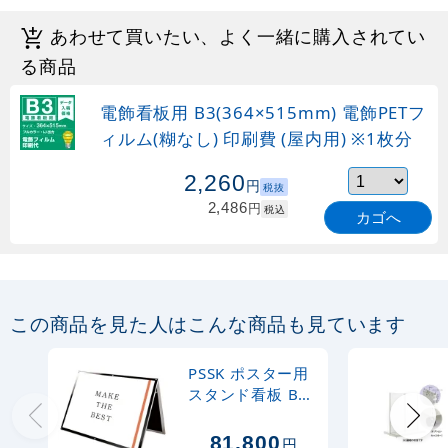
あわせて買いたい、よく一緒に購入されてい
る商品
電飾看板用 B3(364×515mm) 電飾PETフ
ィルム(糊なし) 印刷費 (屋内用) ※1枚分
2,260
円
税抜
2,486
円
税込
カゴへ
この商品を見た人はこんな商品も見ています
PSSK ポスター用
スタンド看板 B0
ヨコ(ロータイプ)
ブラック/シルバ
81,800
円