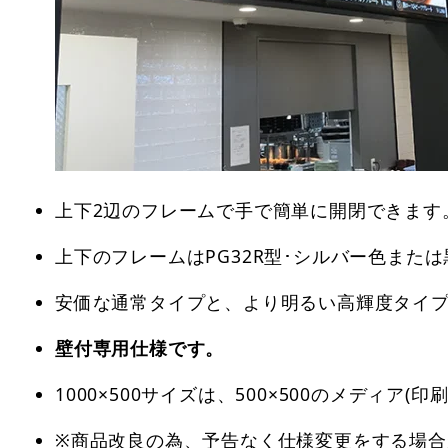
上下2辺のフレームで手で簡単に開閉できます
上下のフレームはPG32R型･シルバー色また
安価な通常タイプと、より明るい高輝度タイ
壁付専用仕様です。
1000×500サイズは、500×500のメディア
※商品改良の為、予告なく仕様変更をする場