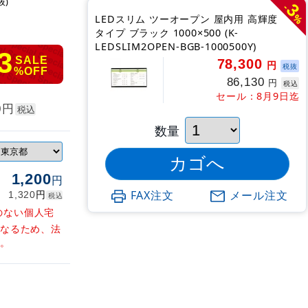
抜)
3
-
%
LEDスリム ツーオープン 屋内用 高輝度
タイプ ブラック 1000×500 (K-
LEDSLIM2OPEN-BGB-1000500Y)
3
SALE
78,300
円
税抜
%OFF
86,130
円
税込
セール：8月9日迄
円
0
税込
数量
1,200
円
円
FAX注文
メール注文
1,320
税込
のない個人宅
となるため、法
す。