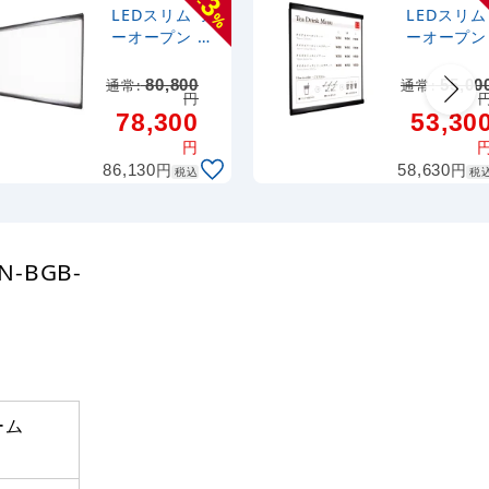
3
-
LEDスリム ツ
LEDスリム
%
ーオープン 屋
ーオープン
内用 高輝度タ
内用 高輝度タ
イプ シルバー
イプ シル
通常:
80,800
通常:
55,00
円
1000×500 (K-
600×600 (
78,300
53,30
LEDSLIM2OP
LEDSLIM
EN-KCC-
EN-KCC-
円
1000500Y)
600600)
円
円
86,130
58,630
税込
税
-BGB-
ーム