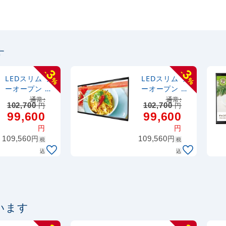
す
3
3
-
-
LEDスリム ツ
LEDスリム ツ
%
%
ーオープン 屋
ーオープン 屋
内用 高輝度タ
内用 高輝度タ
通常:
通常:
102,700
円
102,700
円
イプ ブラック
イプ シルバー
99,600
99,600
1200×600 (K-
1200×600 (K-
円
円
LEDSLIM2OP
LEDSLIM2OP
円
円
109,560
EN-BGB-
109,560
EN-KCC-
税
税
1200600)
1200600)
込
込
います