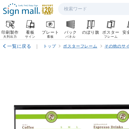
検索
印刷製作
看板
プレート
バック
のぼり旗
ポスター
安
大判出力
サイン
看板
パネル
フレーム
一覧に戻る
|
トップ
ポスターフレーム
その他のサ