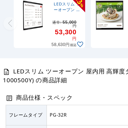
3
-
LEDスリム ツ
%
ーオープン 屋
内用 高輝度タ
イプ ブラック
通常:
55,000
円
600×600 (K-
53,300
LEDSLIM2OP
EN-BGB-
円
600600)
円
58,630
税込
LEDスリム ツーオープン 屋内用 高輝度タイプ 
1000500Y) の商品詳細
商品仕様・スペック
フレームタイプ
PG-32R