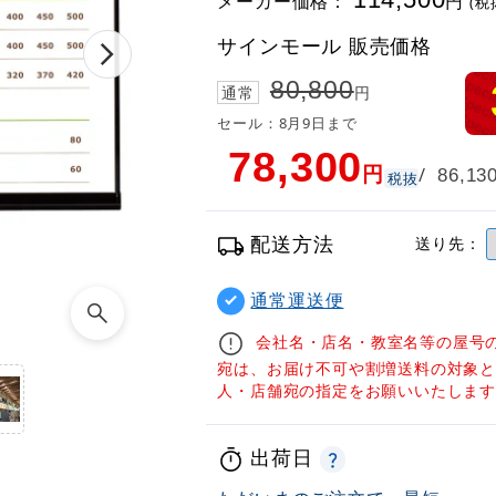
メーカー価格：
円
(税
サインモール 販売価格
80,800
通常
円
セール：8月9日まで
78,300
円
/
86,13
税抜
配送方法
送り先：
通常運送便
会社名・店名・教室名等の屋号
宛は、お届け不可や割増送料の対象
人・店舗宛の指定をお願いいたしま
出荷日