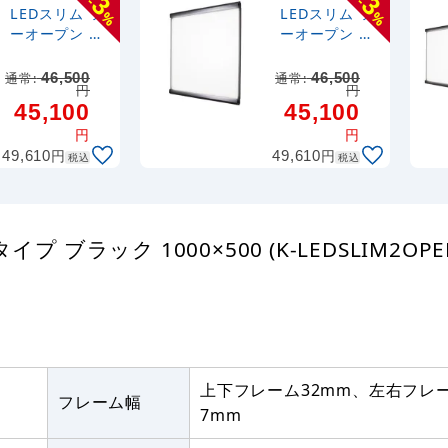
3
3
-
-
LEDスリム ツ
LEDスリム ツ
%
%
ーオープン 屋
ーオープン 屋
内用 高輝度タ
内用 高輝度タ
イプ ブラック
イプ シルバー
通常:
46,500
通常:
46,500
円
円
500×500 (K-
500×500 (K-
45,100
45,100
LEDSLIM2OP
LEDSLIM2OP
EN-BGB-
EN-KCC-
円
円
500500)
500500)
円
円
49,610
49,610
税込
税込
ブラック 1000×500 (K-LEDSLIM2OPEN
上下フレーム32mm、左右フレ
フレーム幅
7mm