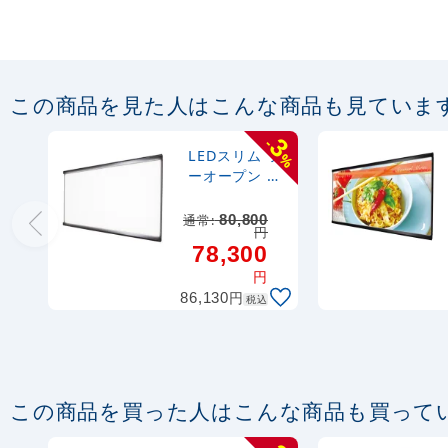
この商品を見た人はこんな商品も見ていま
3
-
LEDスリム ツ
%
ーオープン 屋
内用 高輝度タ
イプ シルバー
通常:
80,800
円
1000×500 (K-
78,300
LEDSLIM2OP
EN-KCC-
円
1000500Y)
円
86,130
税込
この商品を買った人はこんな商品も買って