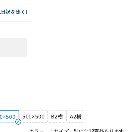
土日祝を除く)
500×500
B2横
A2横
0×500
「カラー」「サイズ」別に全
商品あります。
12