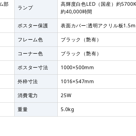
ム部
高輝度白色LED（国産）約5700
ランプ
約40,000時間
ポスター保護
表面カバー:透明アクリル板1.5
フレーム色
ブラック（艶有）
コーナー色
ブラック（艶有）
ポスター寸法
1000×500mm
外枠寸法
1016×547mm
消費電力
25W
重量
5.0kg