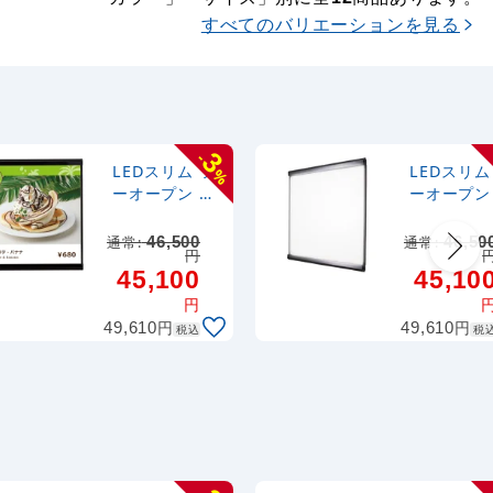
すべてのバリエーションを見る
3
-
LEDスリム ツ
LEDスリム
%
ーオープン 屋
ーオープン
内用 高輝度タ
内用 高輝度タ
イプ ブラック
イプ シル
通常:
46,500
通常:
46,50
円
500×500 (K-
500×500 (
45,100
45,10
LEDSLIM2OP
LEDSLIM
EN-BGB-
EN-KCC-
円
500500)
500500)
円
円
49,610
49,610
税込
税