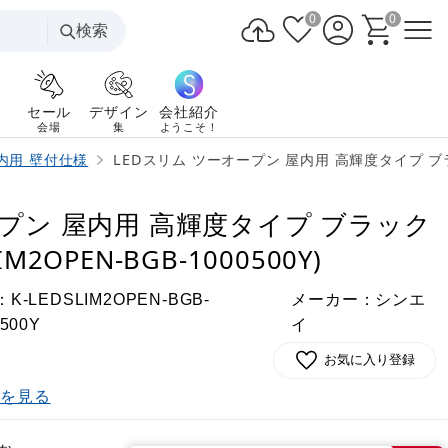
0
0
検索
セール
デザイン
会社紹介
会場
集
ようこそ！
内用 壁付仕様
LEDスリム ツーオープン 屋内用 高輝度タイプ ブラック 10
ープン 屋内用 高輝度タイプ ブラック
LIM2OPEN-BGB-1000500Y)
：
メーカー：シンエ
K-LEDSLIM2OPEN-BGB-
イ
0500Y
お気に入り登録
)を見る