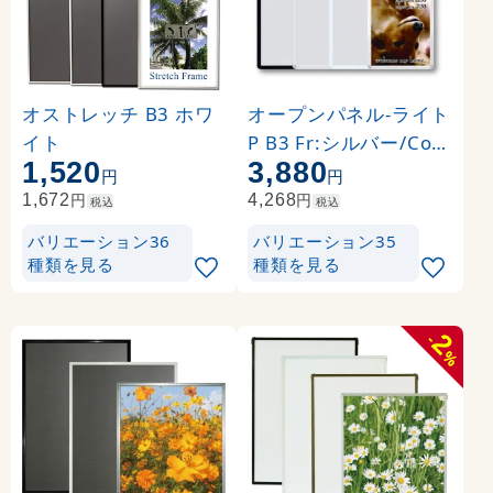
オストレッチ B3 ホワ
オープンパネル-ライト
イト
P B3 Fr:シルバー/Co:
1,520
3,880
シルバー
円
円
円
円
1,672
4,268
税込
税込
バリエーション36
バリエーション35
種類を見る
種類を見る
2
-
%