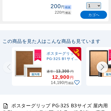
200
円
税抜
220
円
税込
カゴへ
この商品を見た人はこんな商品も見ています
3
-
ポスターグリップ
%
PG-32S B1サイズ
屋外用 角型 ホワ
イト ※吊り下げ金
13,300
通常:
円
具・紐 別売
12,900
円
円
14,190
税込
ポスターグリップ PG-32S B3サイズ 屋内用