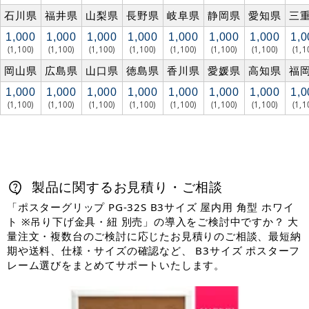
石川県
福井県
山梨県
長野県
岐阜県
静岡県
愛知県
三
1,000
1,000
1,000
1,000
1,000
1,000
1,000
1,0
(1,100)
(1,100)
(1,100)
(1,100)
(1,100)
(1,100)
(1,100)
(1,1
岡山県
広島県
山口県
徳島県
香川県
愛媛県
高知県
福
1,000
1,000
1,000
1,000
1,000
1,000
1,000
1,0
(1,100)
(1,100)
(1,100)
(1,100)
(1,100)
(1,100)
(1,100)
(1,1
製品に関するお見積り・ご相談
「ポスターグリップ PG-32S B3サイズ 屋内用 角型 ホワイ
ト ※吊り下げ金具・紐 別売」の導入をご検討中ですか？ 大
量注文・複数台のご検討に応じたお見積りのご相談、最短納
期や送料、仕様・サイズの確認など、 B3サイズ ポスターフ
レーム選びをまとめてサポートいたします。