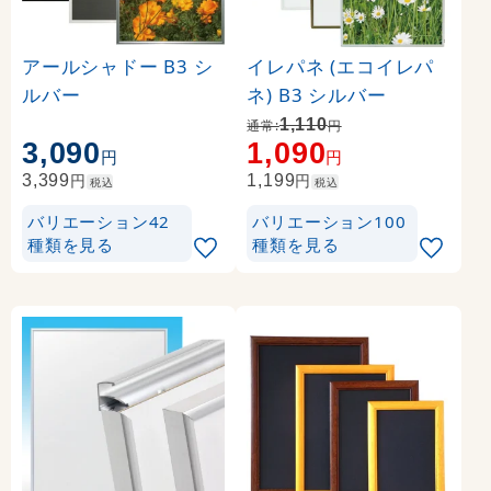
アールシャドー B3 シ
イレパネ (エコイレパ
ルバー
ネ) B3 シルバー
1,110
通常:
円
3,090
1,090
円
円
円
円
3,399
1,199
税込
税込
バリエーション42
バリエーション100
種類を見る
種類を見る