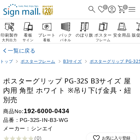
0
0
印刷製作
看板
プレート
バック
のぼり旗
ポスター
安全用品
販
大判出力
サイン
看板
パネル
フレーム
一覧に戻る
トップ
ポスターフレーム
B3サイズ
ポスターグリップ PG-32
ポスターグリップ PG-32S B3サイズ 屋
内用 角型 ホワイト ※吊り下げ金具・紐
別売
商品No:
192-6000-0434
品番：
PG-32S-IN-B3-WG
メーカー：シンエイ
(0
)
お気に入り登録