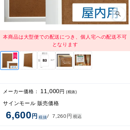
本商品は大型便での配送につき、個人宅への配送不可
となります
メーカー価格：
11,000
円
(税抜)
サインモール 販売価格
6,600
円
円
/
7,260
税込
税抜