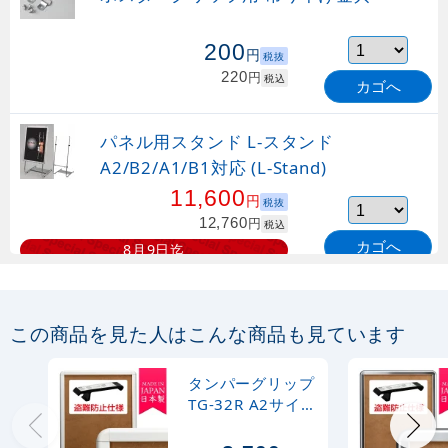
200
円
税抜
220
円
税込
カゴへ
パネル用スタンド L-スタンド
A2/B2/A1/B1対応 (L-Stand)
11,600
円
税抜
12,760
円
税込
カゴへ
8月9日迄
この商品を見た人はこんな商品も見ています
タンパーグリップ
TG-32R A2サイズ
屋内用 盗難防止
仕様 ホワイト (専