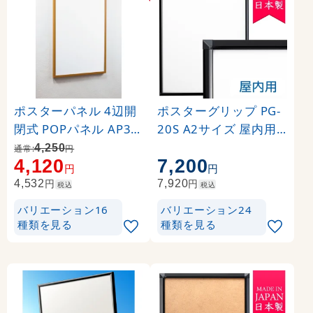
ポスターパネル 4辺開
ポスターグリップ PG-
閉式 POPパネル AP35
20S A2サイズ 屋内用
0 A2 フレームカラー:
角型 ブラック
4,250
通常:
円
4,120
7,200
木目 (AP350-WD-A2)
円
円
円
円
4,532
7,920
税込
税込
バリエーション16
バリエーション24
種類を見る
種類を見る