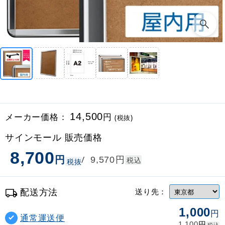
メーカー価格：
14,500
円
(税抜)
サインモール 販売価格
8,700
円
円
/
9,570
税込
税抜
配送方法
送り先：
1,000
円
通常運送便
円
1,100