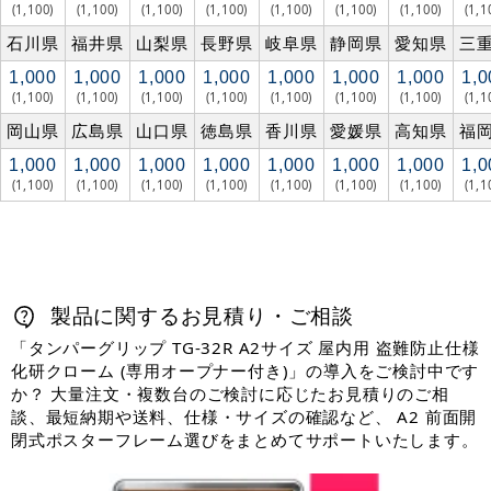
(1,100)
(1,100)
(1,100)
(1,100)
(1,100)
(1,100)
(1,100)
(1,1
石川県
福井県
山梨県
長野県
岐阜県
静岡県
愛知県
三
1,000
1,000
1,000
1,000
1,000
1,000
1,000
1,0
(1,100)
(1,100)
(1,100)
(1,100)
(1,100)
(1,100)
(1,100)
(1,1
岡山県
広島県
山口県
徳島県
香川県
愛媛県
高知県
福
1,000
1,000
1,000
1,000
1,000
1,000
1,000
1,0
(1,100)
(1,100)
(1,100)
(1,100)
(1,100)
(1,100)
(1,100)
(1,1
製品に関するお見積り・ご相談
「タンパーグリップ TG-32R A2サイズ 屋内用 盗難防止仕様
化研クローム (専用オープナー付き)」の導入をご検討中です
か？ 大量注文・複数台のご検討に応じたお見積りのご相
談、最短納期や送料、仕様・サイズの確認など、 A2 前面開
閉式ポスターフレーム選びをまとめてサポートいたします。