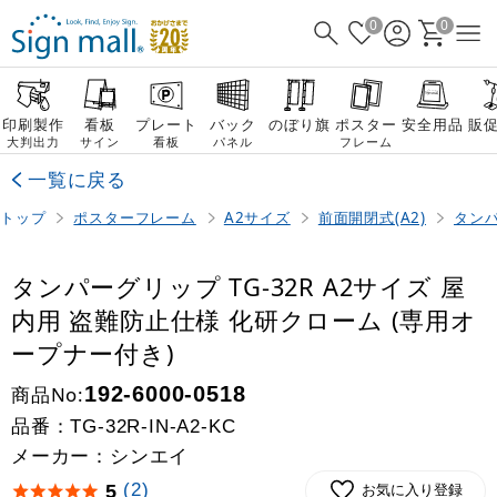
0
0
印刷製作
看板
プレート
バック
のぼり旗
ポスター
安全用品
販
大判出力
サイン
看板
パネル
フレーム
一覧に戻る
トップ
ポスターフレーム
A2サイズ
前面開閉式(A2)
タンパ
タンパーグリップ TG-32R A2サイズ 屋
内用 盗難防止仕様 化研クローム (専用オ
ープナー付き)
商品No:
192-6000-0518
品番：
TG-32R-IN-A2-KC
メーカー：シンエイ
(2)
5
お気に入り登録