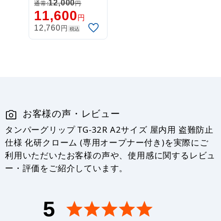
A2/B2/A1/B1対
12,000
通常:
円
11,600
応 (L-Stand)
円
円
12,760
税込
お客様の声・レビュー
タンパーグリップ TG-32R A2サイズ 屋内用 盗難防止
仕様 化研クローム (専用オープナー付き)を実際にご
利用いただいたお客様の声や、使用感に関するレビュ
ー・評価をご紹介しています。
5