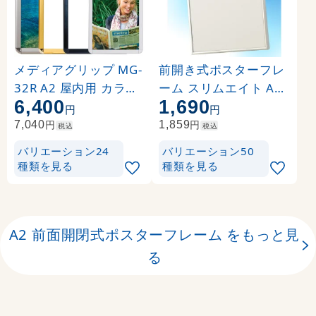
メディアグリップ MG-
前開き式ポスターフレ
32R A2 屋内用 カラー:
ーム スリムエイト A2
6,400
1,690
シルバー (51312A2S)
ホワイト
円
円
円
円
7,040
1,859
税込
税込
バリエーション24
バリエーション50
種類を見る
種類を見る
A2 前面開閉式ポスターフレーム をもっと見
る