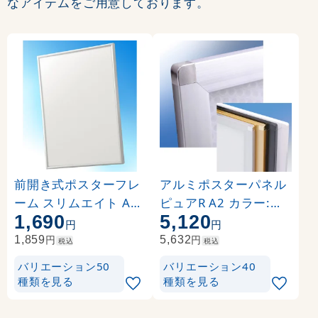
なアイテムをご用意しております。
前開き式ポスターフレ
アルミポスターパネル
ーム スリムエイト A2
ピュアR A2 カラー:シ
1,690
5,120
シルバー
ルバー (58330A2S)
円
円
円
円
1,859
5,632
税込
税込
バリエーション50
バリエーション40
種類を見る
種類を見る