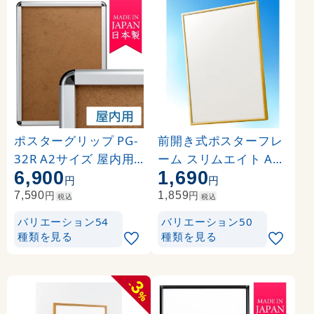
ポスターグリップ PG-
前開き式ポスターフレ
32R A2サイズ 屋内用
ーム スリムエイト A2
6,900
1,690
角丸 シルバー
ゴールド
円
円
円
円
7,590
1,859
税込
税込
バリエーション54
バリエーション50
種類を見る
種類を見る
3
-
%