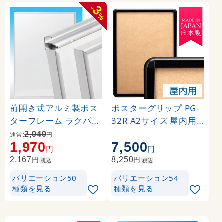
3
-
%
前開き式アルミ製ポス
ポスターグリップ PG-
ターフレーム ラクパネ
32R A2サイズ 屋内用
A2 シルバー
角丸 ブラック
2,040
通常:
円
1,970
7,500
円
円
円
円
2,167
8,250
税込
税込
バリエーション50
バリエーション54
種類を見る
種類を見る