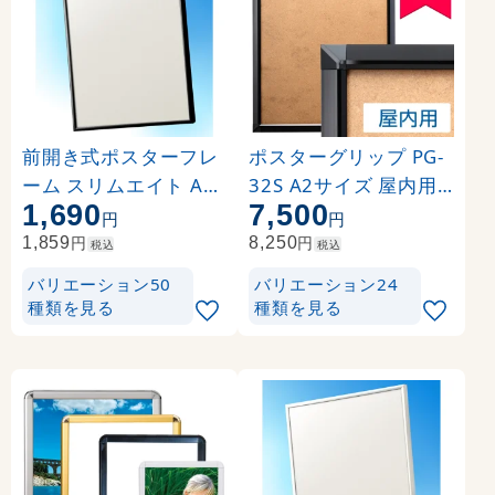
前開き式ポスターフレ
ポスターグリップ PG-
ーム スリムエイト A2
32S A2サイズ 屋内用
1,690
7,500
ブラック
角型 ブラック ※吊り下
円
円
げ金具・紐 別売
円
円
1,859
8,250
税込
税込
バリエーション50
バリエーション24
種類を見る
種類を見る