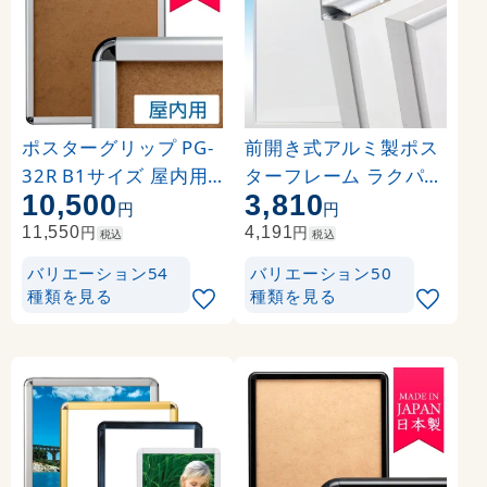
ポスターグリップ PG-
前開き式アルミ製ポス
32R B1サイズ 屋内用
ターフレーム ラクパネ
10,500
3,810
角丸 シルバー
B1 シルバー
円
円
円
円
11,550
4,191
税込
税込
バリエーション54
バリエーション50
種類を見る
種類を見る