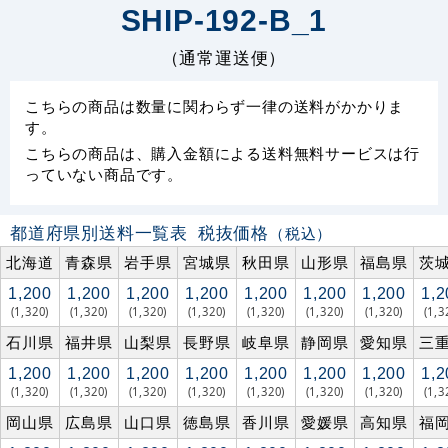
SHIP-192-B_1
（通常運送便）
こちらの商品は数量に関わらず一律の送料がかかりま
す。
こちらの商品は、購入金額による送料無料サービスは行
っていない商品です。
都道府県別送料一覧表
税抜価格
（税込）
北海道
青森県
岩手県
宮城県
秋田県
山形県
福島県
茨
1,200
1,200
1,200
1,200
1,200
1,200
1,200
1,2
(1,320)
(1,320)
(1,320)
(1,320)
(1,320)
(1,320)
(1,320)
(1,3
石川県
福井県
山梨県
長野県
岐阜県
静岡県
愛知県
三
1,200
1,200
1,200
1,200
1,200
1,200
1,200
1,2
(1,320)
(1,320)
(1,320)
(1,320)
(1,320)
(1,320)
(1,320)
(1,3
岡山県
広島県
山口県
徳島県
香川県
愛媛県
高知県
福