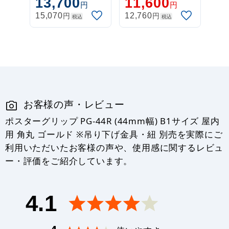
13,700
11,600
B2/A1/B1対応
応 (L-Stand)
円
円
円
円
15,070
12,760
税込
税込
お客様の声・レビュー
ポスターグリップ PG-44R (44mm幅) B1サイズ 屋内
用 角丸 ゴールド ※吊り下げ金具・紐 別売を実際にご
利用いただいたお客様の声や、使用感に関するレビュ
ー・評価をご紹介しています。
4.1