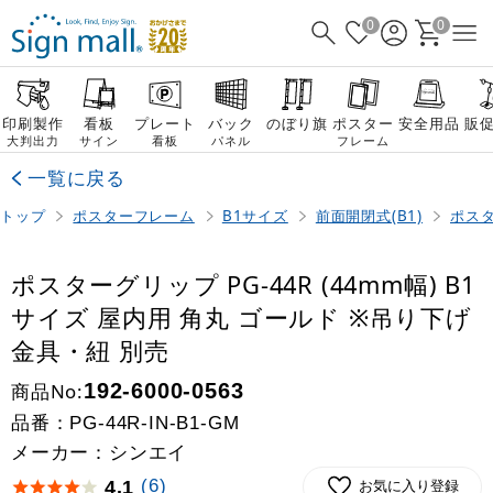
0
0
印刷製作
看板
プレート
バック
のぼり旗
ポスター
安全用品
販
大判出力
サイン
看板
パネル
フレーム
一覧に戻る
トップ
ポスターフレーム
B1サイズ
前面開閉式(B1)
ポスタ
ポスターグリップ PG-44R (44mm幅) B1
サイズ 屋内用 角丸 ゴールド ※吊り下げ
金具・紐 別売
商品No:
192-6000-0563
品番：
PG-44R-IN-B1-GM
メーカー：シンエイ
(6)
4.1
お気に入り登録