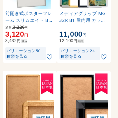
前開き式ポスターフレ
メディアグリップ MG-
ーム スリムエイト B1
32R B1 屋内用 カラー:
シルバー
ブラック (51312B1B)
3,220
通常:
円
3,120
11,000
円
円
円
円
3,432
12,100
税込
税込
バリエーション50
バリエーション24
種類を見る
種類を見る