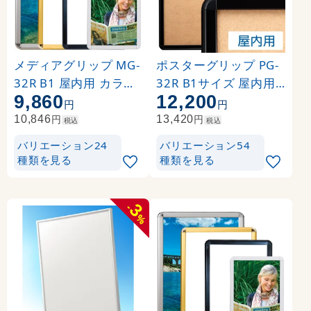
メディアグリップ MG-
ポスターグリップ PG-
32R B1 屋内用 カラー:
32R B1サイズ 屋内用
9,860
12,200
シルバー (51312B1S)
角丸 ブラック
円
円
円
円
10,846
13,420
税込
税込
バリエーション24
バリエーション54
種類を見る
種類を見る
3
-
%