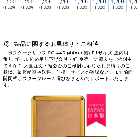
1,200
1,200
1,200
1,200
1,200
1,200
1,200
1,2
(1,320)
(1,320)
(1,320)
(1,320)
(1,320)
(1,320)
(1,320)
(1,3
製品に関するお見積り・ご相談
「ポスターグリップ PG-44R (44mm幅) B1サイズ 屋内用
角丸 ゴールド ※吊り下げ金具・紐 別売」の導入をご検討中
ですか？ 大量注文・複数台のご検討に応じたお見積りのご
相談、最短納期や送料、仕様・サイズの確認など、 B1 前面
開閉式ポスターフレーム選びをまとめてサポートいたしま
す。