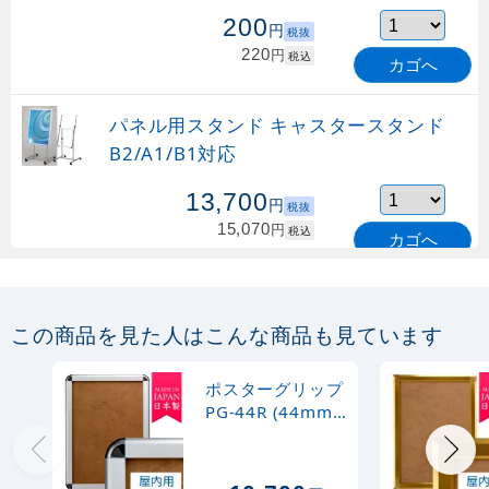
200
円
税抜
220
円
税込
カゴへ
パネル用スタンド キャスタースタンド
B2/A1/B1対応
13,700
円
税抜
15,070
円
税込
カゴへ
パネル用スタンド L-スタンド
A2/B2/A1/B1対応 (L-Stand)
この商品を見た人はこんな商品も見ています
11,600
円
税抜
ポスターグリップ
12,760
円
税込
PG-44R (44mm
カゴへ
8月9日迄
幅) A1サイズ 屋
内用 角丸 シルバ
ー ※吊り下げ金