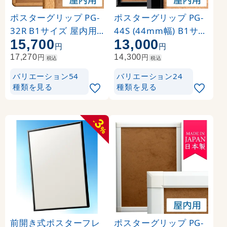
ポスターグリップ PG-
ポスターグリップ PG-
32R B1サイズ 屋内用
44S (44mm幅) B1サイ
15,700
13,000
角丸 けやき
ズ 屋内用 角型 ブラッ
円
円
ク ※吊り下げ金具・紐
円
円
17,270
14,300
税込
税込
別売
バリエーション54
バリエーション24
種類を見る
種類を見る
3
-
%
前開き式ポスターフレ
ポスターグリップ PG-