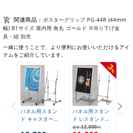
関連商品：
ポスターグリップ PG-44R (44mm
幅) B1サイズ 屋内用 角丸 ゴールド ※吊り下げ金
具・紐 別売
一緒に使うことで、より便利にお使いいただけるアイ
テムをご紹介しています。
3
-
%
パネル用スタン
パネル用スタン
ド キャスタース
ド L-スタンド
タンド
A2/B2/A1/B1対
12,000
通常:
円