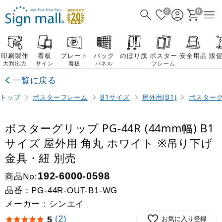
0
0
印刷製作
看板
プレート
バック
のぼり旗
ポスター
安全用品
販
大判出力
サイン
看板
パネル
フレーム
一覧に戻る
トップ
ポスターフレーム
B1サイズ
屋外用(B1)
ポスターグリ
ポスターグリップ PG-44R (44mm幅) B1
サイズ 屋外用 角丸 ホワイト ※吊り下げ
金具・紐 別売
商品No:
192-6000-0598
品番：
PG-44R-OUT-B1-WG
メーカー：シンエイ
(2)
5
お気に入り登録