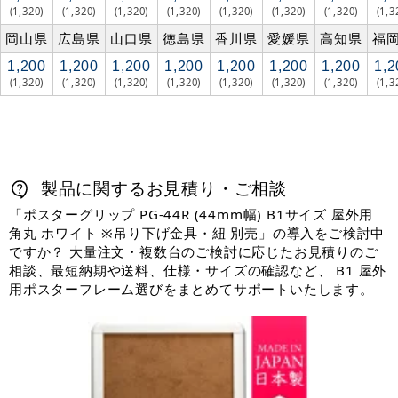
(1,320)
(1,320)
(1,320)
(1,320)
(1,320)
(1,320)
(1,320)
(1,3
岡山県
広島県
山口県
徳島県
香川県
愛媛県
高知県
福
1,200
1,200
1,200
1,200
1,200
1,200
1,200
1,2
(1,320)
(1,320)
(1,320)
(1,320)
(1,320)
(1,320)
(1,320)
(1,3
製品に関するお見積り・ご相談
「ポスターグリップ PG-44R (44mm幅) B1サイズ 屋外用
角丸 ホワイト ※吊り下げ金具・紐 別売」の導入をご検討中
ですか？ 大量注文・複数台のご検討に応じたお見積りのご
相談、最短納期や送料、仕様・サイズの確認など、 B1 屋外
用ポスターフレーム選びをまとめてサポートいたします。