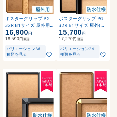
ポスターグリップ PG-
ポスターグリップ PG-
32R B1サイズ 屋外用
32R B1サイズ 屋外(防
16,900
15,700
角丸 けやき
水パックシート付仕様)
円
円
角丸 ブラック
円
円
18,590
17,270
税込
税込
バリエーション36
バリエーション24
種類を見る
種類を見る