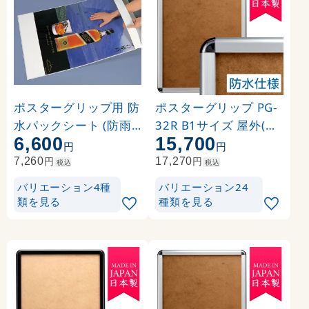
ポスターグリップ用 防
ポスターグリップ PG-
水パックシート (防雨
32R B1サイズ 屋外(防
6,600
15,700
仕様) B1
水パックシート付仕様)
円
円
角丸 シルバー
円
円
7,260
17,270
税込
税込
バリエーション4種
バリエーション24
類を見る
種類を見る