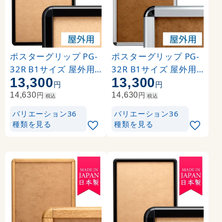
ポスターグリップ PG-
ポスターグリップ PG-
32R B1サイズ 屋外用
32R B1サイズ 屋外用
13,300
13,300
角丸 ブラック
角丸 シルバー
円
円
円
円
14,630
14,630
税込
税込
バリエーション36
バリエーション36
種類を見る
種類を見る