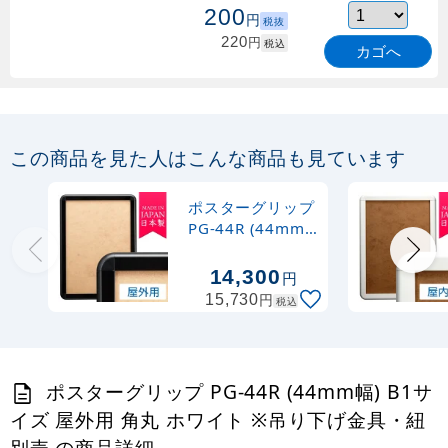
200
円
税抜
220
円
税込
カゴへ
この商品を見た人はこんな商品も見ています
ポスターグリップ
PG-44R (44mm
幅) B1サイズ 屋
外用 角丸 ブラッ
14,300
円
ク ※吊り下げ金
円
15,730
税込
具・紐 別売
ポスターグリップ PG-44R (44mm幅) B1サ
イズ 屋外用 角丸 ホワイト ※吊り下げ金具・紐
別売 の商品詳細