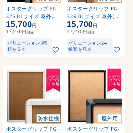
ポスターグリップ PG-
ポスターグリップ PG-
32S B1サイズ 屋外(防
32R B1サイズ 屋外(防
15,700
15,700
水パックシート付仕様)
水パックシート付仕様)
円
円
角型 ブラック ※吊り下
角丸 ブロンズ
円
円
17,270
17,270
税込
税込
げ金具・紐 別売
バリエーション8種
バリエーション24
類を見る
種類を見る
ポスターグリップ PG-
ポスターグリップ PG-