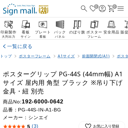
0
0
印刷製作
看板
プレート
バック
のぼり旗
ポスター
安全用品
販
大判出力
サイン
看板
パネル
フレーム
一覧に戻る
トップ
ポスターフレーム
A1サイズ
前面開閉式(A1)
ポスタ
ポスターグリップ PG-44S (44mm幅) A1
サイズ 屋内用 角型 ブラック ※吊り下げ
金具・紐 別売
商品No:
192-6000-0642
品番：
PG-44S-IN-A1-BG
メーカー：シンエイ
(3)
5
お気に入り登録