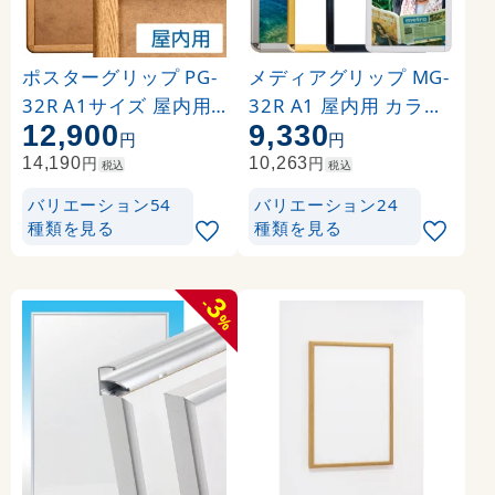
ポスターグリップ PG-
メディアグリップ MG-
32R A1サイズ 屋内用
32R A1 屋内用 カラー:
12,900
9,330
角丸 けやき
ブラック (51312A1B)
円
円
円
円
14,190
10,263
税込
税込
バリエーション54
バリエーション24
種類を見る
種類を見る
3
-
%