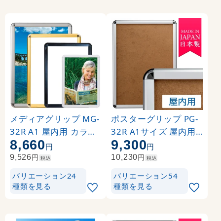
メディアグリップ MG-
ポスターグリップ PG-
32R A1 屋内用 カラー:
32R A1サイズ 屋内用
8,660
9,300
シルバー (51312A1S)
角丸 シルバー
円
円
円
円
9,526
10,230
税込
税込
バリエーション24
バリエーション54
種類を見る
種類を見る