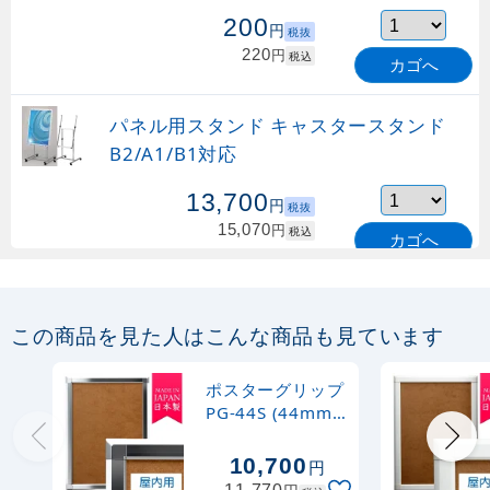
200
円
税抜
220
円
税込
カゴへ
パネル用スタンド キャスタースタンド
B2/A1/B1対応
13,700
円
税抜
15,070
円
税込
カゴへ
パネル用スタンド L-スタンド
A2/B2/A1/B1対応 (L-Stand)
この商品を見た人はこんな商品も見ています
11,600
円
税抜
ポスターグリップ
12,760
円
税込
PG-44S (44mm
カゴへ
8月9日迄
幅) A1サイズ 屋
内用 角型 化研ク
10,700
円
ローム ※吊り下げ