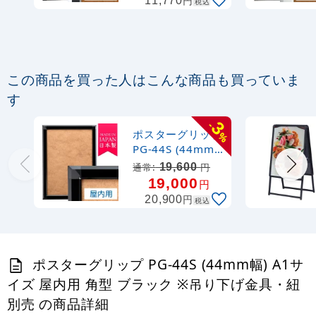
円
11,770
税込
金具・紐 別売
この商品を買った人はこんな商品も買っていま
す
3
-
ポスターグリップ
%
PG-44S (44mm
幅) A0サイズ 屋
19,600
通常:
円
内用 角型 ブラッ
19,000
円
ク ※吊り下げ金
円
20,900
税込
具・紐 別売
ポスターグリップ PG-44S (44mm幅) A1サ
イズ 屋内用 角型 ブラック ※吊り下げ金具・紐
別売 の商品詳細