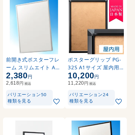
前開き式ポスターフレ
ポスターグリップ PG-
ーム スリムエイト A1
32S A1サイズ 屋内用
2,380
10,200
シルバー
角型 ブラック ※吊り下
円
円
げ金具・紐 別売
円
円
2,618
11,220
税込
税込
バリエーション50
バリエーション24
種類を見る
種類を見る