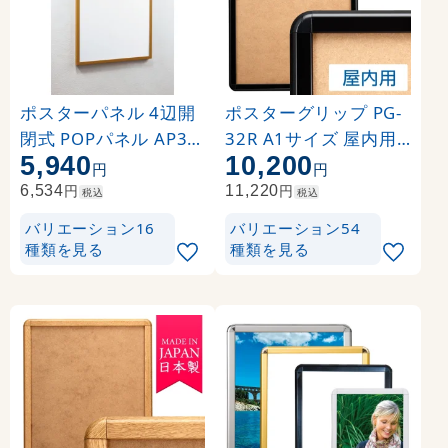
ポスターパネル 4辺開
ポスターグリップ PG-
閉式 POPパネル AP35
32R A1サイズ 屋内用
5,940
10,200
0 A1 フレームカラー:
角丸 ブラック
円
円
木目 (AP350-WD-A1)
円
円
6,534
11,220
税込
税込
バリエーション16
バリエーション54
種類を見る
種類を見る