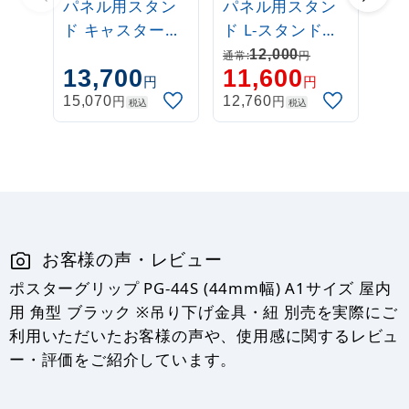
パネル用スタン
パネル用スタン
ド キャスタース
ド L-スタンド
タンド
A2/B2/A1/B1対
12,000
通常:
円
13,700
11,600
B2/A1/B1対応
応 (L-Stand)
円
円
円
円
15,070
12,760
税込
税込
お客様の声・レビュー
ポスターグリップ PG-44S (44mm幅) A1サイズ 屋内
用 角型 ブラック ※吊り下げ金具・紐 別売を実際にご
利用いただいたお客様の声や、使用感に関するレビュ
ー・評価をご紹介しています。