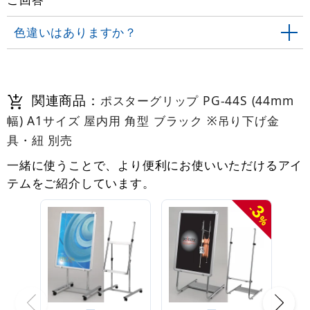
色違いはありますか？
関連商品：
ポスターグリップ PG-44S (44mm
幅) A1サイズ 屋内用 角型 ブラック ※吊り下げ金
具・紐 別売
一緒に使うことで、より便利にお使いいただけるアイ
テムをご紹介しています。
3
-
%