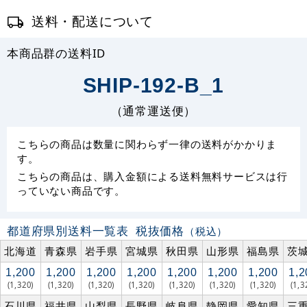
送料・配送について
本商品群の送料ID
SHIP-192-B_1
（通常運送便）
こちらの商品は数量に関わらず一律の送料がかかりま
す。
こちらの商品は、購入金額による送料無料サービスは行
っていない商品です。
都道府県別送料一覧表
税抜価格
（税込）
北海道
青森県
岩手県
宮城県
秋田県
山形県
福島県
茨
1,200
1,200
1,200
1,200
1,200
1,200
1,200
1,2
(1,320)
(1,320)
(1,320)
(1,320)
(1,320)
(1,320)
(1,320)
(1,3
石川県
福井県
山梨県
長野県
岐阜県
静岡県
愛知県
三