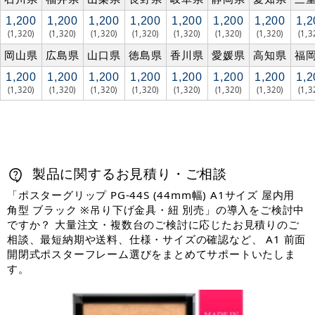
1,200
1,200
1,200
1,200
1,200
1,200
1,200
1,2
(1,320)
(1,320)
(1,320)
(1,320)
(1,320)
(1,320)
(1,320)
(1,3
岡山県
広島県
山口県
徳島県
香川県
愛媛県
高知県
福
1,200
1,200
1,200
1,200
1,200
1,200
1,200
1,2
(1,320)
(1,320)
(1,320)
(1,320)
(1,320)
(1,320)
(1,320)
(1,3
製品に関するお見積り・ご相談
「ポスターグリップ PG-44S (44mm幅) A1サイズ 屋内用
角型 ブラック ※吊り下げ金具・紐 別売」の導入をご検討中
ですか？ 大量注文・複数台のご検討に応じたお見積りのご
相談、最短納期や送料、仕様・サイズの確認など、 A1 前面
開閉式ポスターフレーム選びをまとめてサポートいたしま
す。