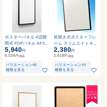
ポスターパネル 4辺開
前開き式ポスターフレ
閉式 POPパネル AP34
ーム スリムエイト A1
5,940
2,380
0 A1 フレームカラー:
ブラック
円
円
ウッドブラック (AP34
円
円
6,534
2,618
税込
税込
0-WD5-A1)
バリエーション40
バリエーション50
種類を見る
種類を見る