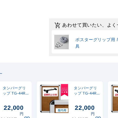
あわせて買いたい、よく
ポスターグリップ用 
具
す
タンパーグリ
タンパーグリ
ップ TG-44R
ップ TG-44R
(44mm幅) A0
(44mm幅) A0
サイズ 屋内用
サイズ 屋内用
22,000
22,000
盗難防止仕様
盗難防止仕様
円
円
化研クローム
シルバー