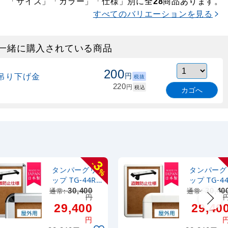
「サイズ」「カラー」「仕様」別に全
商品あります。
28
すべてのバリエーションを見る
一緒に購入されている商品
200
吊り下げ金
円
税抜
220
円
税込
カゴへ
3
-
タンパーグリ
タンパーグ
%
ップ TG-44R
ップ TG-4
(44mm幅) B0
(44mm幅) 
通常:
30,400
通常:
30,40
円
サイズ 屋外用
サイズ 屋
29,400
29,40
盗難防止仕様
盗難防止仕
円
シルバー
ホワイト