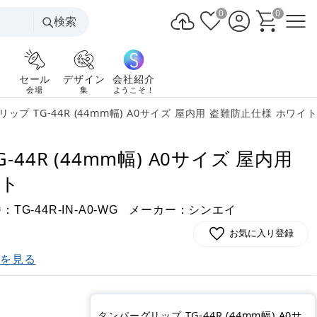
0
0
検索
セール
デザイン
会社紹介
会場
集
ようこそ！
ップ TG-44R (44mm幅) A0サイズ 屋内用 盗難防止仕様 ホワイ
44R (44mm幅) A0サイズ 屋内用
イト
番：
メーカー：シンエイ
TG-44R-IN-A0-WG
お気に入り登録
)を見る
)
タンパーグリップ TG-44R (44mm幅) A0サ