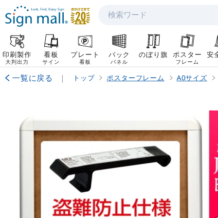
検索
印刷製作
看板
プレート
バック
のぼり旗
ポスター
安
大判出力
サイン
看板
パネル
フレーム
一覧に戻る
|
トップ
ポスターフレーム
A0サイズ