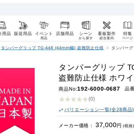
全用品
販促用品
イベント
店舗用品
シーン
看板製作
特集
用品
から探す
総合案内
ページ
タンパーグリップ TG-44R (44mm幅) 盗難防止仕様
タンパーグリ
タンパーグリップ TG-
盗難防止仕様 ホワ
品
商品No:
192-6000-0687
(0
)
バリエーション一覧(全28商品
37,000
メーカー価格：
円
(税抜