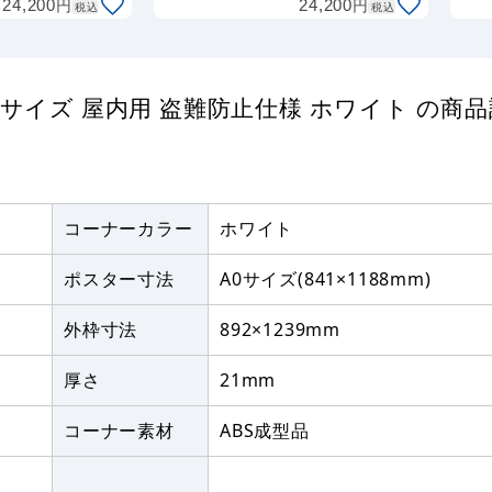
円
円
24,200
24,200
税込
税込
 A0サイズ 屋内用 盗難防止仕様 ホワイト の商
コーナーカラー
ホワイト
ポスター寸法
A0サイズ(841×1188mm)
外枠寸法
892×1239mm
厚さ
21mm
コーナー素材
ABS成型品