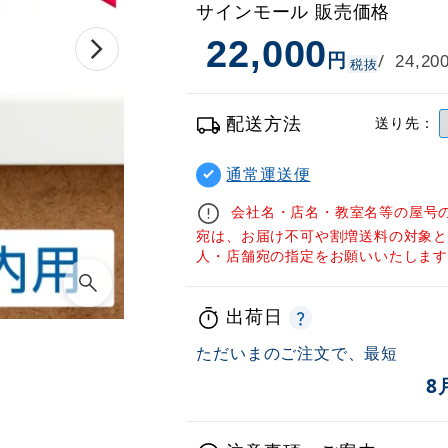
サインモール 販売価格
22,000
円
/
24,20
税抜
配送方法
送り先：
通常運送便
会社名・店名・教室名等の屋号
宛は、お届け不可や割増送料の対象
人・店舗宛の指定をお願いいたしま
出荷日
ただいまのご注文で、最短
8