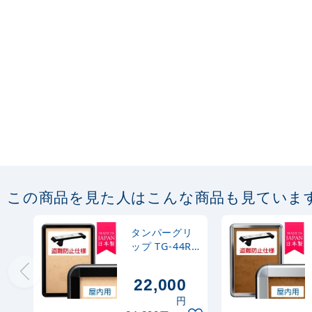
この商品を見た人はこんな商品も見ていま
タンパーグリ
ップ TG-44R
(44mm幅) A0
サイズ 屋内用
22,000
盗難防止仕様
円
ブラック