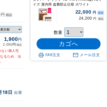
イズ 屋内用 盗難防止仕様 ホワイト
22,000
円
税抜
円
0
税込
24,200
円
税込
数量
1,900
円
円
2,090
税込
のない個人宅
FAX注文
メール注文
となるため、法
す。
月18日
出荷