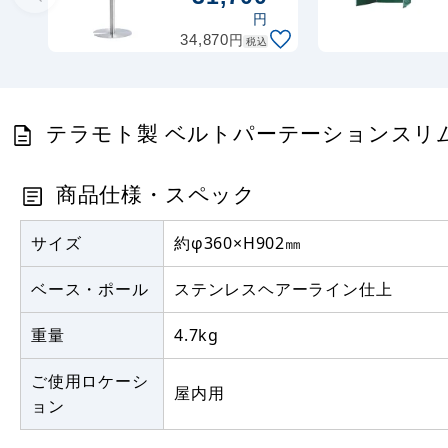
5.5mタイプ
円
ブラック
円
34,870
税込
(SU6619107)
テラモト製 ベルトパーテーションスリム 5.
商品仕様・スペック
サイズ
約φ360×H902㎜
ベース・ポール
ステンレスヘアーライン仕上
重量
4.7kg
ご使用ロケーシ
屋内用
ョン