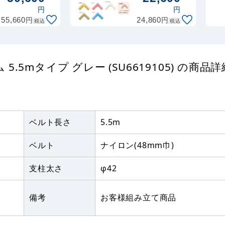
用 赤
示板 736シェ
テラモト製 オリジナ
円
円
(53025RED)
ルピンク
プリントベルトパー
円
円
55,660
24,860
税込
税込
※本体別売り
W1800×H900
スリム ベルト長さ2m
枠色:アイボリ
(SU6619030)
ー (RCK36-
736-IV)
テラモト製 オリジナ
5mタイプ グレー (SU6619105) の商品詳
プリントベルトパー
スリム ベルト長さ2m
(SU6619050)
ベルト長さ
5.5m
ベルト
ナイロン(48mm巾)
支柱太さ
φ42
備考
お客様組み立て商品