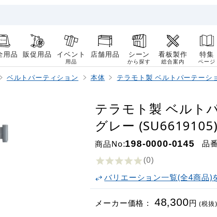
全用品
販促用品
イベント
店舗用品
シーン
看板製作
特集
用品
から探す
総合案内
ページ
ベルトパーティション
本体
テラモト製 ベルトパーテーショ
テラモト製 ベルトパ
グレー (SU6619105
品
商品No:
198-0000-0145
(0
)
バリエーション一覧(全4商品)
48,300
メーカー価格：
円
(税抜