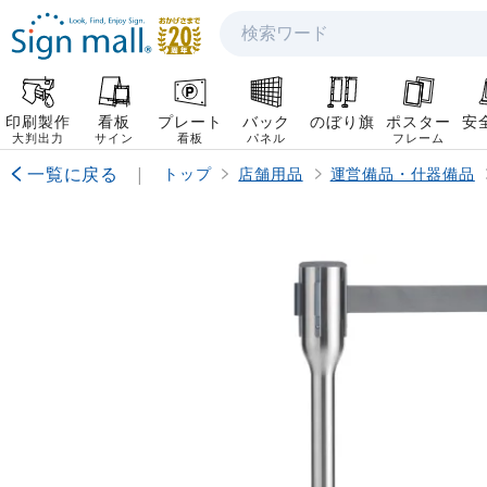
検索
印刷製作
看板
プレート
バック
のぼり旗
ポスター
安
大判出力
サイン
看板
パネル
フレーム
一覧に戻る
|
トップ
店舗用品
運営備品・什器備品