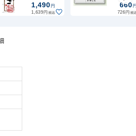
れあり酸素
ルデザイン
1,490
660
円
34,100
度を測定す
円
テーション
税抜
円
円
1,639
726
税込
税
こと (10枚
37,510
円
税込
 30～49台
カゴへ
サイズ:
(小)30×5
(846-27)
ルデザイン
細
32,100
円
テーション
税抜
35,310
円
税込
 50台～
カゴへ