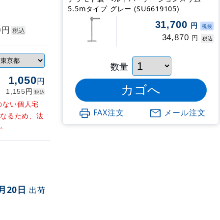
5.5mタイプ グレー (SU6619105)
31,700
円
税抜
円
0
税込
34,870
円
税込
数量
1,050
円
円
1,155
税込
のない個人宅
FAX注文
メール注文
となるため、法
す。
月20日
出荷