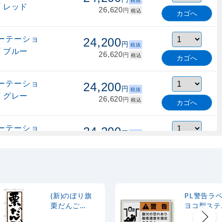
プ レッド
26,620
円
税込
カゴへ
ーテーショ
24,200
円
税抜
プ ブルー
26,620
円
税込
カゴへ
ーテーショ
24,200
円
税抜
プ グレー
26,620
円
税込
カゴへ
ーテーショ
24,200
円
税抜
プ ブラック
26,620
円
税込
カゴへ
ルデザイン
37,300
円
テーション
税抜
41,030
円
税込
 10～29台
(新)のぼり旗
PL警告ラ
カゴへ
栗だんご
ヨコ型ステ
(SNB-3910)
カー 酸欠