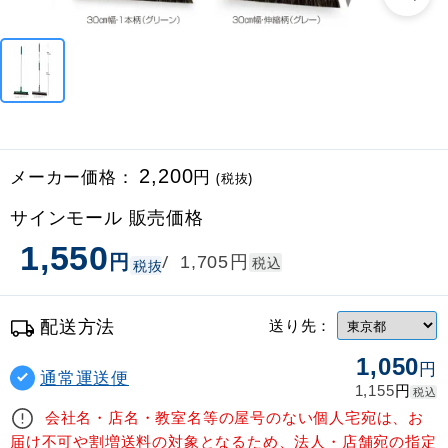
メーカー価格：
2,200
円
(税抜)
サインモール 販売価格
1,550
円
円
/
1,705
税込
税抜
配送方法
送り先：
1,050
円
通常運送便
円
1,155
税込
会社名・店名・教室名等の屋号のない個人宅宛は、お
届け不可や割増送料の対象となるため、法人・店舗宛の指定