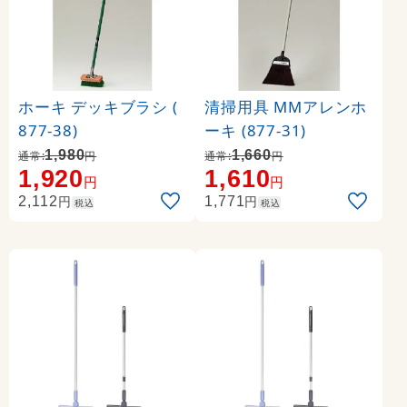
ホーキ デッキブラシ (
清掃用具 MMアレンホ
877-38)
ーキ (877-31)
1,980
1,660
通常:
円
通常:
円
1,920
1,610
円
円
円
円
2,112
1,771
税込
税込