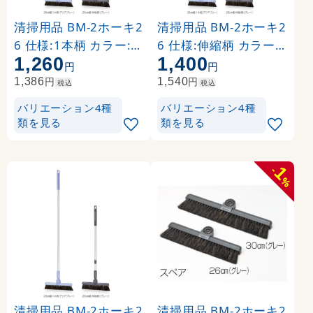
清掃用品 BM-2ホーキ2
清掃用品 BM-2ホーキ2
6 仕様:1本柄 カラー:ア
6 仕様:伸縮柄 カラー:
1,260
1,400
クアブルー (CL-465-2
アクアブルー (CL-465-
円
円
10-5)
220-5)
円
円
1,386
1,540
税込
税込
バリエーション4種
バリエーション4種
類を見る
類を見る
1
-
%
清掃用品 BM-2ホーキ2
清掃用品 BM-2ホーキ2