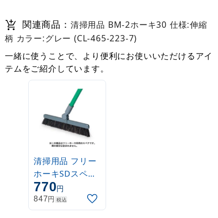
関連商品：
清掃用品 BM-2ホーキ30 仕様:伸縮
柄 カラー:グレー (CL-465-223-7)
一緒に使うことで、より便利にお使いいただけるアイ
テムをご紹介しています。
清掃用品 フリー
ホーキSDスペア
770
(CL-378-630-0)
円
円
847
税込