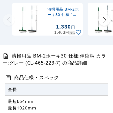
清掃用品 BM-2ホ
ーキ30 仕様:1本
柄 カラー:グレー
(CL-465-213-7)
1,330
円
円
1,463
税込
清掃用品 BM-2ホーキ30 仕様:伸縮柄 カラ
ー:グレー (CL-465-223-7) の商品詳細
商品仕様・スペック
全長
最短664mm
最長1020mm