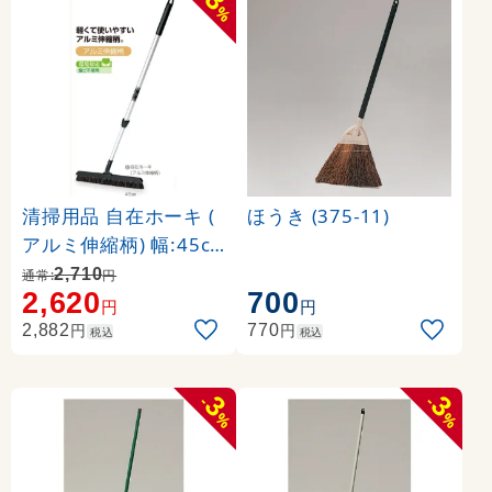
3
%
清掃用品 自在ホーキ (
ほうき (375-11)
アルミ伸縮柄) 幅:45c
m (CL-380-645-0)
2,710
通常:
円
2,620
700
円
円
円
円
2,882
770
税込
税込
3
3
-
-
%
%