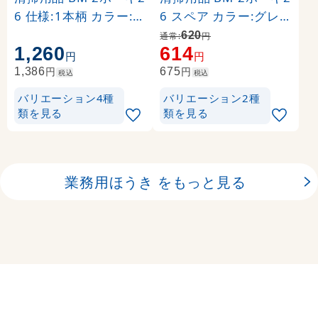
6 仕様:1本柄 カラー:グ
6 スペア カラー:グレ
レー (CL-465-210-7)
ー (CL-465-500-0)
620
通常:
円
1,260
614
円
円
円
円
1,386
675
税込
税込
バリエーション4種
バリエーション2種
類を見る
類を見る
業務用ほうき をもっと見る