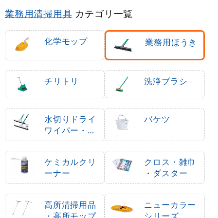
業務用清掃用具
カテゴリ一覧
化学モップ
業務用ほうき
チリトリ
洗浄ブラシ
水切りドライ
バケツ
ワイパー・通
水カップ
ケミカルクリ
クロス・雑巾
ーナー
・ダスター
高所清掃用品
ニューカラー
・高所モップ
シリーズ