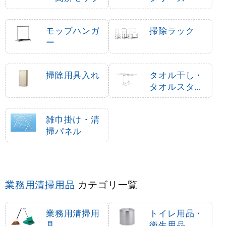
モップハンガ
掃除ラック
ー
掃除用具入れ
タオル干し・
タオルスタン
ド
雑巾掛け・清
掃パネル
業務用清掃用品
カテゴリ一覧
業務用清掃用
トイレ用品・
具
衛生用品