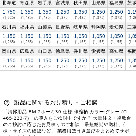
北海道
青森県
岩手県
宮城県
秋田県
山形県
福島県
茨
1,750
1,350
1,350
1,250
1,350
1,250
1,250
1,1
(1,925)
(1,485)
(1,485)
(1,375)
(1,485)
(1,375)
(1,375)
(1,2
石川県
福井県
山梨県
長野県
岐阜県
静岡県
愛知県
三
1,150
1,150
1,150
1,150
1,050
1,050
1,050
1,0
(1,265)
(1,265)
(1,265)
(1,265)
(1,155)
(1,155)
(1,155)
(1,1
岡山県
広島県
山口県
徳島県
香川県
愛媛県
高知県
福
1,150
1,150
1,150
1,250
1,250
1,250
1,250
1,3
(1,265)
(1,265)
(1,265)
(1,375)
(1,375)
(1,375)
(1,375)
(1,4
製品に関するお見積り・ご相談
「清掃用品 BM-2ホーキ30 仕様:伸縮柄 カラー:グレー (CL-
465-223-7)」の導入をご検討中ですか？ 大量注文・複数台
のご検討に応じたお見積りのご相談、最短納期や送料、仕
様・サイズの確認など、 業務用ほうき選びをまとめてサポ