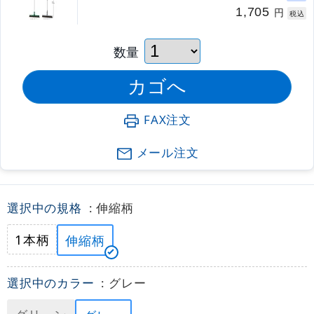
1,705
円
税込
数量
FAX注文
メール注文
選択中の規格
: 伸縮柄
1本柄
伸縮柄
選択中のカラー
: グレー