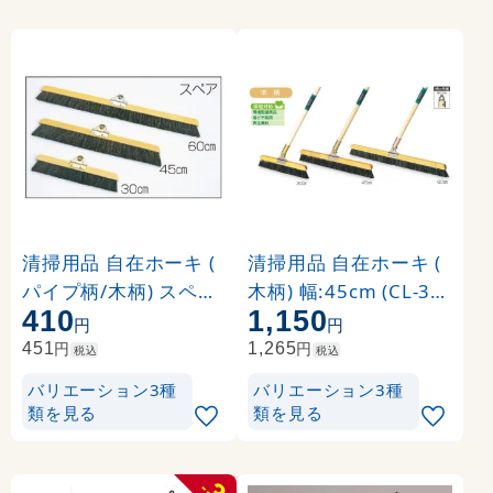
清掃用品 自在ホーキ (
清掃用品 自在ホーキ (
パイプ柄/木柄) スペア
木柄) 幅:45cm (CL-38
410
1,150
幅:30cm (CL-380-330-
0-045-0)
円
円
0)
円
円
451
1,265
税込
税込
バリエーション3種
バリエーション3種
類を見る
類を見る
-