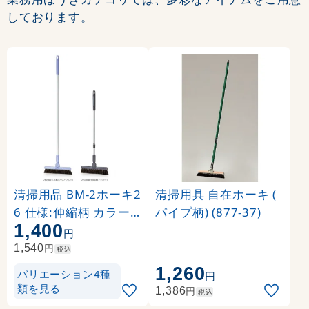
しております。
清掃用品 BM-2ホーキ2
清掃用具 自在ホーキ (
6 仕様:伸縮柄 カラー:
パイプ柄) (877-37)
1,400
グレー (CL-465-220-7)
円
円
1,540
税込
1,260
バリエーション4種
円
類を見る
円
1,386
税込