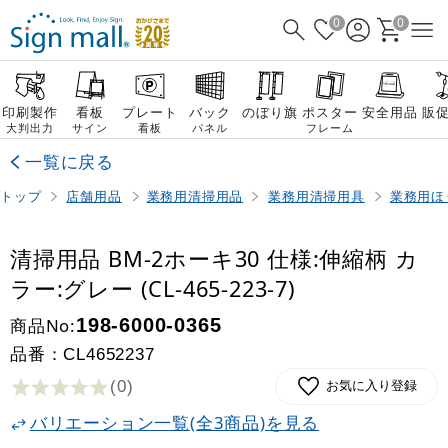
0
0
印刷製作
看板
プレート
バック
のぼり旗
ポスター
安全用品
販
大判出力
サイン
看板
パネル
フレーム
一覧に戻る
トップ
店舗用品
業務用清掃用品
業務用清掃用具
業務用ほ
清掃用品 BM-2ホーキ30 仕様:伸縮柄 カ
ラー:グレー (CL-465-223-7)
商品No:
198-6000-0365
品番：
CL4652237
(0
)
お気に入り登録
バリエーション一覧(全3商品)を見る