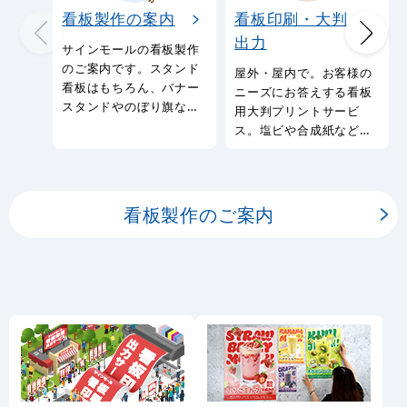
看板製作の案内
看板印刷・大判
出力
サインモールの看板製作
のご案内です。スタンド
屋外・屋内で。お客様の
看板はもちろん、バナー
ニーズにお答えする看板
スタンドやのぼり旗など
用大判プリントサービ
幅広い種類の看板を製作
ス。塩ビや合成紙など看
しております。
板用シートや大判ポスタ
ーの印刷を承ります。
看板製作のご案内