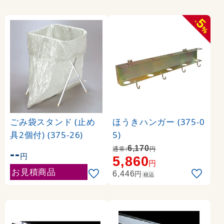
5
-
%
ごみ袋スタンド (止め
ほうきハンガー (375-0
具2個付) (375-26)
5)
6,170
通常:
円
--
円
5,860
円
お見積商品
円
6,446
税込