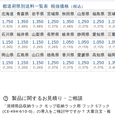
都道府県別送料一覧表
税抜価格
（税込）
北海道
青森県
岩手県
宮城県
秋田県
山形県
福島県
茨
1,750
1,350
1,350
1,250
1,350
1,250
1,250
1,1
(1,925)
(1,485)
(1,485)
(1,375)
(1,485)
(1,375)
(1,375)
(1,2
石川県
福井県
山梨県
長野県
岐阜県
静岡県
愛知県
三
1,150
1,150
1,150
1,150
1,050
1,050
1,050
1,0
(1,265)
(1,265)
(1,265)
(1,265)
(1,155)
(1,155)
(1,155)
(1,1
岡山県
広島県
山口県
徳島県
香川県
愛媛県
高知県
福
1,150
1,150
1,150
1,250
1,250
1,250
1,250
1,3
(1,265)
(1,265)
(1,265)
(1,375)
(1,375)
(1,375)
(1,375)
(1,4
製品に関するお見積り・ご相談
「清掃用品収納ラック モップ収納ラック用 フック Sフック
(CE-494-610-0)」の導入をご検討中ですか？ 大量注文・複