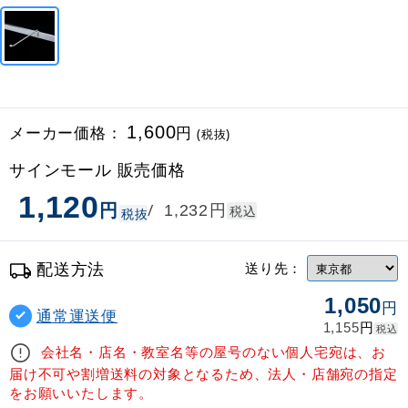
メーカー価格：
1,600
円
(税抜)
サインモール 販売価格
1,120
円
円
/
1,232
税込
税抜
配送方法
送り先：
1,050
円
通常運送便
円
1,155
税込
会社名・店名・教室名等の屋号のない個人宅宛は、お
届け不可や割増送料の対象となるため、法人・店舗宛の指定
をお願いいたします。