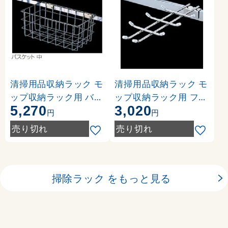
清掃用品収納ラック モ
清掃用品収納ラック モ
ップ収納ラック用 バス
ップ収納ラック用 フッ
5,270
3,020
ケット サイズ:中 (CE-4
ク Wフック2 (CE-494-
円
円
94-520-0)
620-0)
売り切れ
売り切れ
掃除ラック をもっと見る