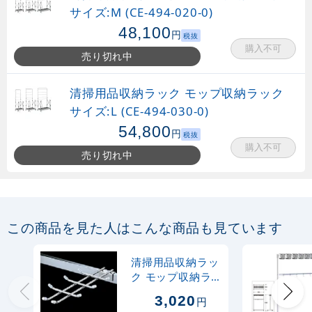
サイズ:M (CE-494-020-0)
48,100
円
税抜
購入不可
売り切れ中
清掃用品収納ラック モップ収納ラック
サイズ:L (CE-494-030-0)
54,800
円
税抜
購入不可
売り切れ中
この商品を見た人はこんな商品も見ています
清掃用品収納ラッ
ク モップ収納ラ
ック用 フック W
3,020
円
フック2 (CE-494-