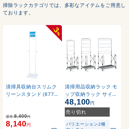
掃除ラックカテゴリでは、多彩なアイテムをご用意し
ております。
3
-
%
清掃具収納台スリムク
清掃用品収納ラック モ
リーンスタンド (877-3
ップ収納ラック サイズ
48,100
3A)
:M (CE-494-020-0)
円
売り切れ
8,400
通常:
円
8,140
バリエーション2種
円