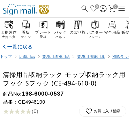
0
0
印刷製作
看板
プレート
バック
のぼり旗
ポスター
安全用品
販
大判出力
サイン
看板
パネル
フレーム
一覧に戻る
トップ
店舗用品
業務用清掃用品
業務用清掃用具
掃除ラッ
清掃用品収納ラック モップ収納ラック用
フック Sフック (CE-494-610-0)
商品No:
198-6000-0537
品番：
CE4946100
(0
)
お気に入り登録