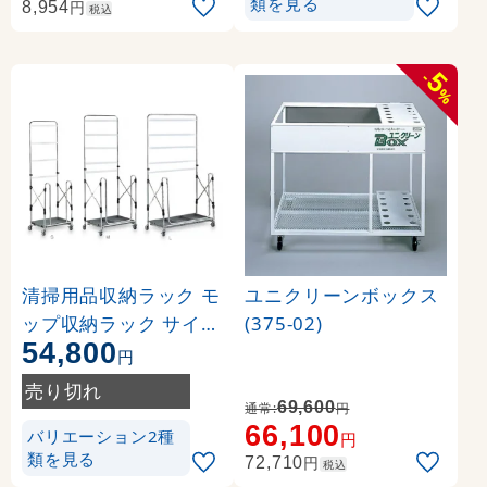
類を見る
円
8,954
税込
5
-
%
清掃用品収納ラック モ
ユニクリーンボックス
ップ収納ラック サイズ
(375-02)
54,800
:L (CE-494-030-0)
円
売り切れ
69,600
通常:
円
66,100
バリエーション2種
円
類を見る
円
72,710
税込