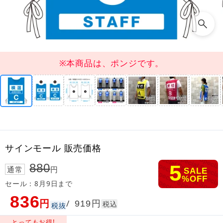
※本商品は、ポンジです。
サインモール 販売価格
5
880
通常
円
SALE
%OFF
セール：8月9日まで
836
円
円
/
919
税込
税抜
とってもお得!