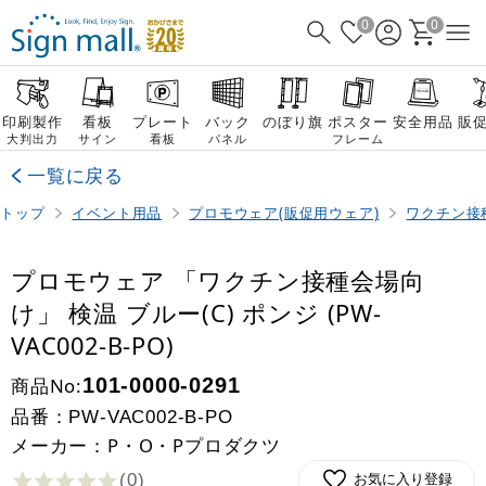
0
0
印刷製作
看板
プレート
バック
のぼり旗
ポスター
安全用品
販
大判出力
サイン
看板
パネル
フレーム
一覧に戻る
トップ
イベント用品
プロモウェア(販促用ウェア)
ワクチン接
プロモウェア 「ワクチン接種会場向
け」 検温 ブルー(C) ポンジ (PW-
VAC002-B-PO)
商品No:
101-0000-0291
品番：
PW-VAC002-B-PO
メーカー：P・O・Pプロダクツ
(0
)
お気に入り登録