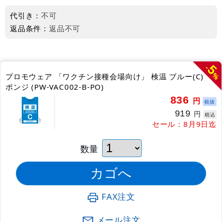
代引き：
不可
返品条件：
返品不可
5
-
%
プロモウェア 「ワクチン接種会場向け」 検温 ブルー(C)
ポンジ (PW-VAC002-B-PO)
836
円
税抜
919
円
税込
セール：8月9日迄
数量
FAX注文
メール注文