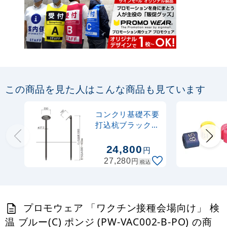
この商品を見た人はこんな商品も見ています
コンクリ基礎不要
打込杭ブラックサ
イン リーフ
W200×H150(楕
24,800
円
円形) (LCO-200)
円
27,280
税込
プロモウェア 「ワクチン接種会場向け」 検
温 ブルー(C) ポンジ (PW-VAC002-B-PO) の商