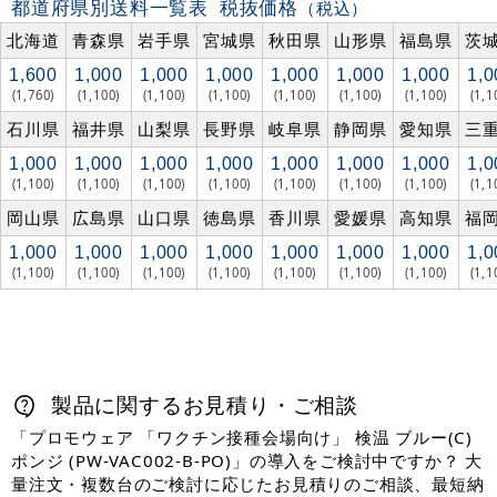
都道府県別送料一覧表
税抜価格
（税込）
北海道
青森県
岩手県
宮城県
秋田県
山形県
福島県
茨
1,600
1,000
1,000
1,000
1,000
1,000
1,000
1,0
(1,760)
(1,100)
(1,100)
(1,100)
(1,100)
(1,100)
(1,100)
(1,1
石川県
福井県
山梨県
長野県
岐阜県
静岡県
愛知県
三
1,000
1,000
1,000
1,000
1,000
1,000
1,000
1,0
(1,100)
(1,100)
(1,100)
(1,100)
(1,100)
(1,100)
(1,100)
(1,1
岡山県
広島県
山口県
徳島県
香川県
愛媛県
高知県
福
1,000
1,000
1,000
1,000
1,000
1,000
1,000
1,0
(1,100)
(1,100)
(1,100)
(1,100)
(1,100)
(1,100)
(1,100)
(1,1
製品に関するお見積り・ご相談
「プロモウェア 「ワクチン接種会場向け」 検温 ブルー(C)
ポンジ (PW-VAC002-B-PO)」の導入をご検討中ですか？ 大
量注文・複数台のご検討に応じたお見積りのご相談、最短納