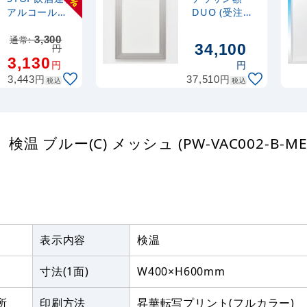
%
アルコールチ
DUO (受注生
ェック イラス
産品) A1(タテ)
ト レッド オリ
マットシルバ
通常:
3,300
34,100
円
ジナル プレー
ー 両面
3,130
円
円
ト看板
円
円
3,443
37,510
W450×H300
税込
税込
アルミ複合板
ブルー(C) メッシュ (PW-VAC002-B-ME
表示内容
検温
寸法(1面)
W400×H600mm
所
印刷方法
昇華転写プリント(フルカラー)