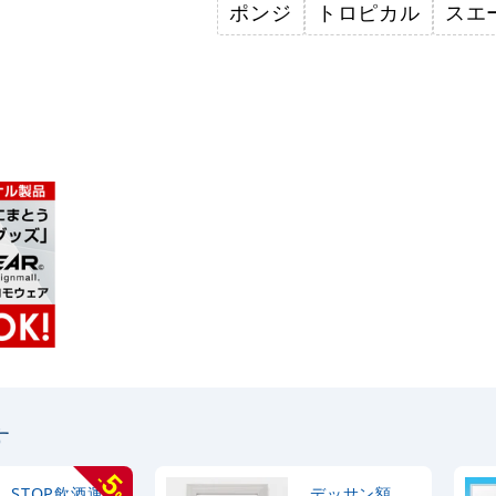
ポンジ
トロピカル
スエ
す
5
-
STOP飲酒運転
デッサン額