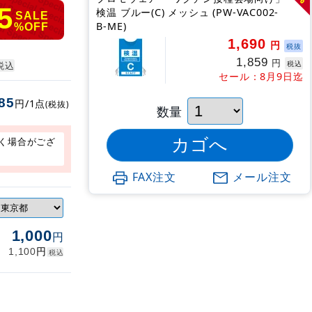
5
検温 ブルー(C) メッシュ (PW-VAC002-
SALE
B-ME)
%OFF
1,690
円
税抜
1,859
円
税込
税込
セール：8月9日迄
85
円/1点
(税抜)
数量
く場合がござ
FAX注文
メール注文
1,000
円
円
1,100
税込