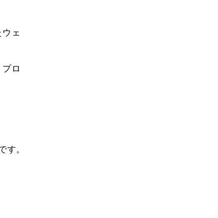
たウェ
。プロ
。
です。