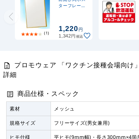
ターフレーム
スリムエイト
A3 ゴールド
1,220
円
(1)
円
1,342
税込
プロモウェア 「ワクチン接種会場向け」 検温 
詳細
商品仕様・スペック
素材
メッシュ
規格サイズ
フリーサイズ(男女兼用)
ヒモ仕様
平ヒモ(9mm幅)・長さ300mm×4箇