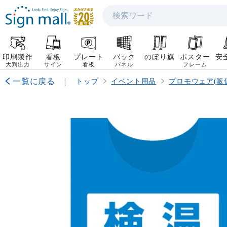
検索
印刷製作
看板
プレート
バック
のぼり旗
ポスター
安
大判出力
サイン
看板
パネル
フレーム
一覧に戻る
|
トップ
イベント用品
プロモウェア(販