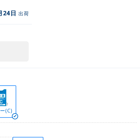
月24日
出荷
ー(C)