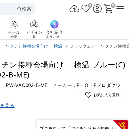
0
0
検索
セール
デザイン
会社紹介
会場
集
ようこそ！
 「ワクチン接種会場向け」 検温
プロモウェア 「ワクチン接種会場向け
チン接種会場向け」 検温 ブルー(C)
2-B-ME)
番：
メーカー：P・O・Pプロダクツ
PW-VAC002-B-ME
お気に入り登録
)を見る
5
-
%
プロモウェア 「ワクチン接種会場向け」