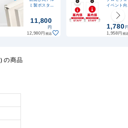
ミ製ポスター
イベント向
フレーム ラク
デザイン 
パネ B0 ホワ
係 STAFF
11,800
イト
ド メッシ
1,780
円
(PW-001A
円
円
12,980
1,958
ME)
税込
税
) の商品