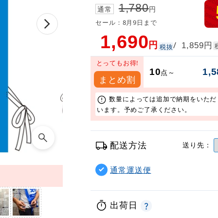
1,780
通常
円
セール：8月9日まで
1,690
円
円
/
1,859
税抜
とってもお得!
10
1,5
点～
まとめ割
数量によっては追加で納期をいただ
います。予めご了承ください。
配送方法
送り先：
通常運送便
出荷日