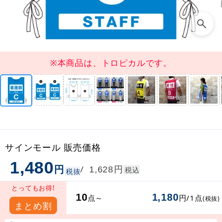
※本商品は、トロピカルです。
サインモール 販売価格
1,480
円
円
/
1,628
税込
税抜
とってもお得!
10
1,180
点～
円/1点
(税抜)
まとめ割