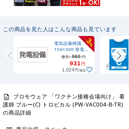
この商品を見た人はこんな商品も見ています
3
-
電気設備標識
%
150×300 発電設
備 ゴムマグネッ
960
通常:
円
ト (828-912)
931
円
円
1,024
税込
プロモウェア 「ワクチン接種会場向け」 看
護師 ブルー(C) トロピカル (PW-VAC004-B-TR)
の商品詳細