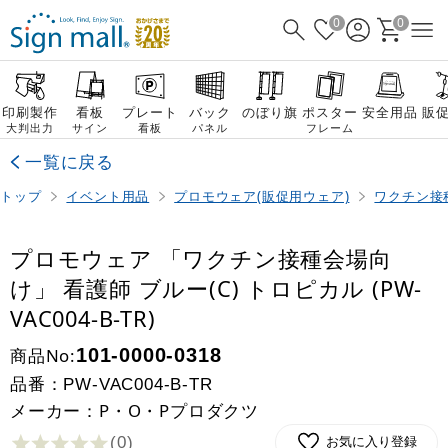
0
0
印刷製作
看板
プレート
バック
のぼり旗
ポスター
安全用品
販
大判出力
サイン
看板
パネル
フレーム
一覧に戻る
トップ
イベント用品
プロモウェア(販促用ウェア)
ワクチン接
プロモウェア 「ワクチン接種会場向
け」 看護師 ブルー(C) トロピカル (PW-
VAC004-B-TR)
商品No:
101-0000-0318
品番：
PW-VAC004-B-TR
メーカー：P・O・Pプロダクツ
(0
)
お気に入り登録