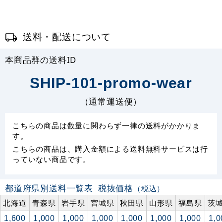
送料・配送について
本商品群の送料ID
SHIP-101-promo-wear
（通常運送便）
こちらの商品は数量に関わらず一律の送料がかかりま
す。
こちらの商品は、購入金額による送料無料サービスは行
っていない商品です。
都道府県別送料一覧表
税抜価格
（税込）
北海道
青森県
岩手県
宮城県
秋田県
山形県
福島県
茨
1,600
1,000
1,000
1,000
1,000
1,000
1,000
1,0