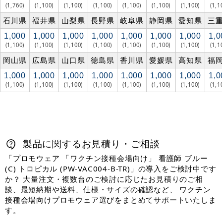
(1,760)
(1,100)
(1,100)
(1,100)
(1,100)
(1,100)
(1,100)
(1,1
石川県
福井県
山梨県
長野県
岐阜県
静岡県
愛知県
三
1,000
1,000
1,000
1,000
1,000
1,000
1,000
1,0
(1,100)
(1,100)
(1,100)
(1,100)
(1,100)
(1,100)
(1,100)
(1,1
岡山県
広島県
山口県
徳島県
香川県
愛媛県
高知県
福
1,000
1,000
1,000
1,000
1,000
1,000
1,000
1,0
(1,100)
(1,100)
(1,100)
(1,100)
(1,100)
(1,100)
(1,100)
(1,1
製品に関するお見積り・ご相談
「プロモウェア 「ワクチン接種会場向け」 看護師 ブルー
(C) トロピカル (PW-VAC004-B-TR)」の導入をご検討中です
か？ 大量注文・複数台のご検討に応じたお見積りのご相
談、最短納期や送料、仕様・サイズの確認など、 ワクチン
接種会場向けプロモウェア選びをまとめてサポートいたしま
す。