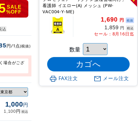
5
看護師 イエロー(A) メッシュ (PW-
SALE
VAC004-Y-ME)
%OFF
1,690
円
税抜
1,859
円
税込
税込
セール：8月16日迄
85
円/1点
(税抜)
数量
く場合がござ
FAX注文
メール注文
1,000
円
円
1,100
税込