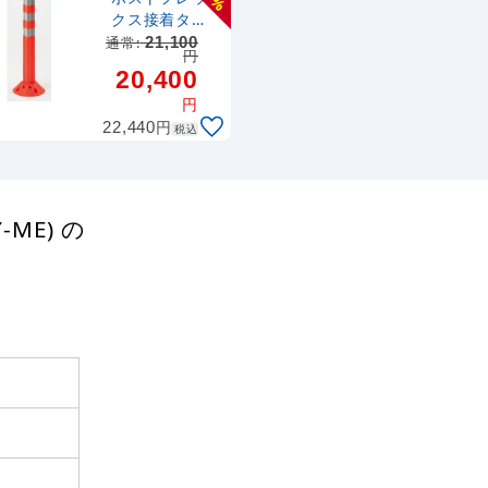
%
クス接着タイ
プ オレンジ
通常:
21,100
円
H650 (835-
20,400
321)
円
円
22,440
税込
ME) の