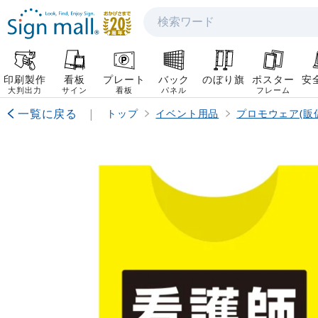
検索
印刷製作
看板
プレート
バック
のぼり旗
ポスター
安
大判出力
サイン
看板
パネル
フレーム
一覧に戻る
|
トップ
イベント用品
プロモウェア(販