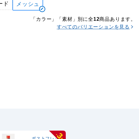
ード
メッシュ
「カラー」「素材」別に全
商品あります。
12
すべてのバリエーションを見る
3
-
ポストフレッ