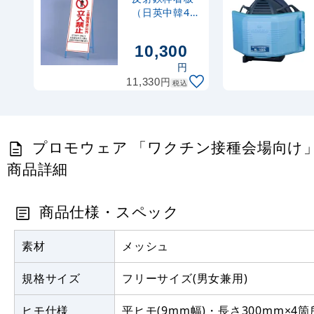
（日英中韓4カ
国語） 工事
関係者以外立
10,300
入禁止 (396-
円
60)
円
11,330
税込
プロモウェア 「ワクチン接種会場向け」 看護師 
商品詳細
商品仕様・スペック
素材
メッシュ
規格サイズ
フリーサイズ(男女兼用)
ヒモ仕様
平ヒモ(9mm幅)・長さ300mm×4箇