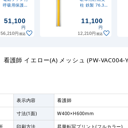
呼吸用保護
柱 鉄製 76.3Φ
具 バッテリ
(835-312)
ー内蔵 (379-
51,100
11,100
153)
円
円
円
円
56,210
12,210
税込
税込
イエロー(A) メッシュ (PW-VAC004-Y-
表示内容
看護師
寸法(1面)
W400×H600mm
所
印刷方法
昇華転写プリント(フルカラー)