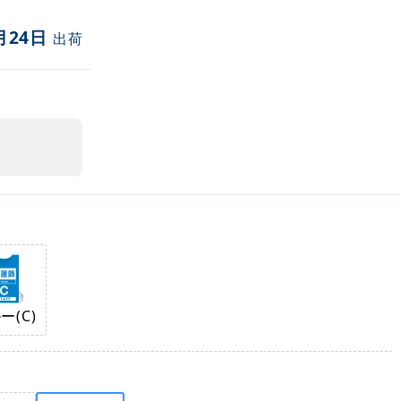
月24日
出荷
ー(C)