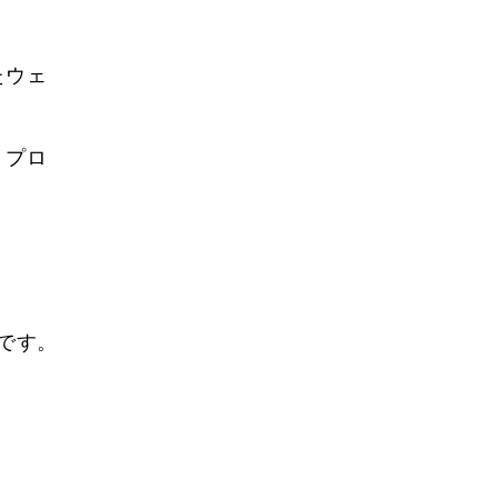
たウェ
。プロ
。
です。