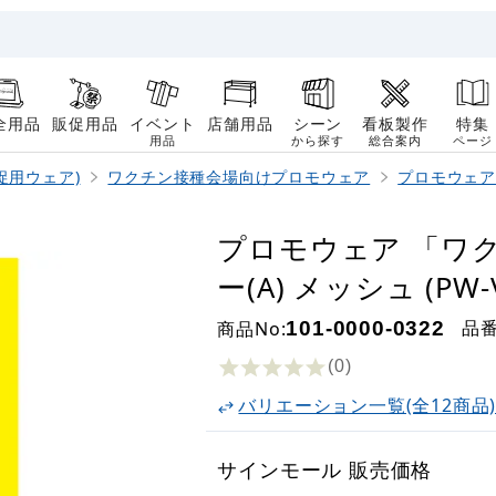
全用品
販促用品
イベント
店舗用品
シーン
看板製作
特集
用品
から探す
総合案内
ページ
促用ウェア)
ワクチン接種会場向けプロモウェア
プロモウェア
プロモウェア 「ワ
ー(A) メッシュ (PW-V
品
商品No:
101-0000-0322
(0
)
バリエーション一覧(全12商品
サインモール 販売価格