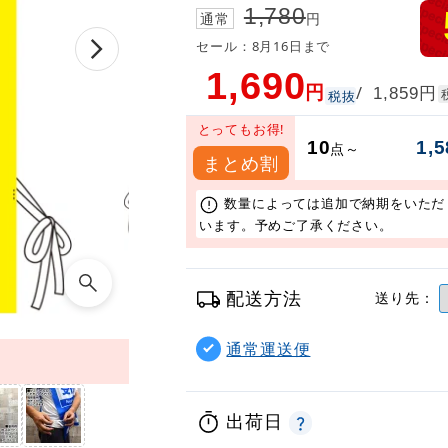
1,780
通常
円
セール：8月16日まで
1,690
円
円
/
1,859
税抜
とってもお得!
10
1,5
点～
まとめ割
数量によっては追加で納期をいただ
います。予めご了承ください。
配送方法
送り先：
通常運送便
出荷日