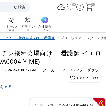
0
0
検索
セール
デザイン
会社紹介
会場
集
ようこそ！
 「ワクチン接種会場向け」 看護師
プロモウェア 「ワクチン接種会場
クチン接種会場向け」 看護師 イエロ
AC004-Y-ME)
番：
メーカー：P・O・Pプロダクツ
PW-VAC004-Y-ME
お気に入り登録
)を見る
5
-
%
プロモウェア 「ワクチン接種会場向け」