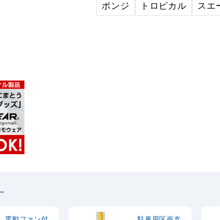
ポンジ
トロピカル
スエ
す
電動ファン付
駐車用区画支