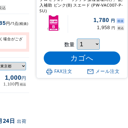
入補助 ピンク(B) スエード (PW-VAC007-P-
税込
SU)
1,780
円
税抜
85
円/1点
(税抜)
1,958
円
税込
く場合がござ
数量
FAX注文
メール注文
1,000
円
円
1,100
税込
月24日
出荷