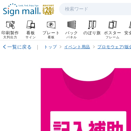
検索
印刷製作
看板
プレート
バック
のぼり旗
ポスター
安
大判出力
サイン
看板
パネル
フレーム
一覧に戻る
|
トップ
イベント用品
プロモウェア(販