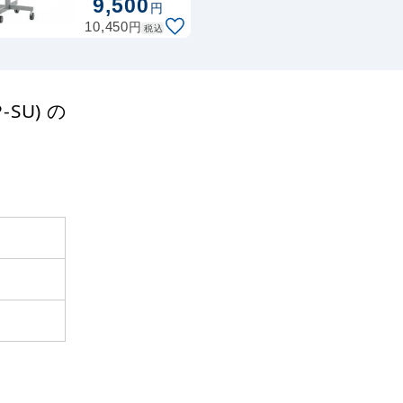
9,500
円
円
10,450
税込
SU) の