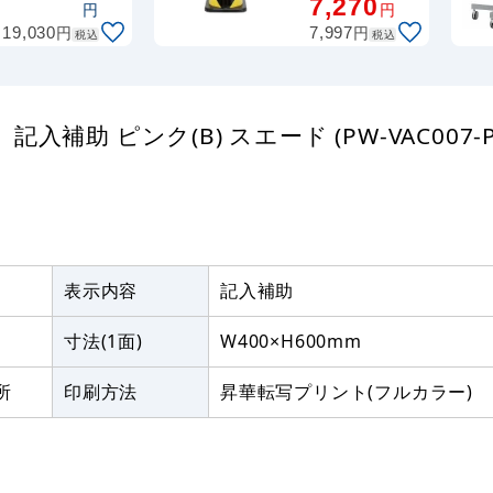
7,270
円
円
(874-182AGY)
円
円
19,030
7,997
税込
税込
 ピンク(B) スエード (PW-VAC007-P-
表示内容
記入補助
寸法(1面)
W400×H600mm
所
印刷方法
昇華転写プリント(フルカラー)