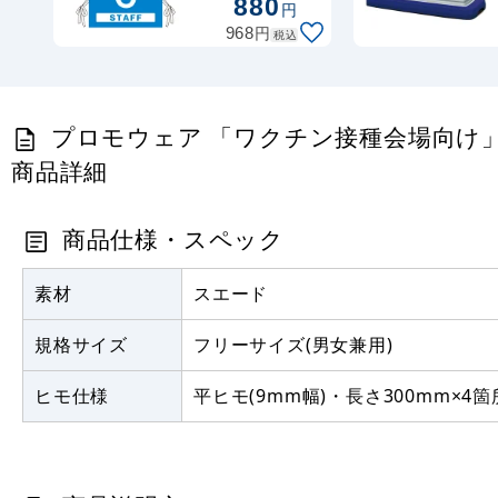
880
円
ポンジ (PW-
円
VAC011-B-
968
税込
PO)
プロモウェア 「ワクチン接種会場向け」 記入補助
商品詳細
商品仕様・スペック
素材
スエード
規格サイズ
フリーサイズ(男女兼用)
ヒモ仕様
平ヒモ(9mm幅)・長さ300mm×4箇