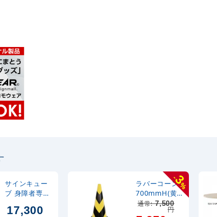
す
3
-
サインキュー
ラバーコーン
%
ブ 身障者専用
700mmH(黄
駐車場 グレー
色部反射式)
通常:
7,500
17,300
円
両面表示
(385-14A)