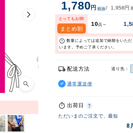
1,780
円
円
/
1,958
税抜
とってもお得!
10
1,5
点～
まとめ割
数量によっては追加で納期をいただ
います。予めご了承ください。
配送方法
送り先：
通常運送便
出荷日
ただいまのご注文で、最短
8