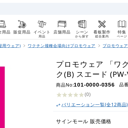
全用品
販促用品
イベント
店舗用品
シーン
看板製作
特集
用品
から探す
総合案内
ページ
促用ウェア)
ワクチン接種会場向けプロモウェア
プロモウェア
プロモウェア 「ワ
ク(B) スエード (PW-V
品
商品No:
101-0000-0356
(0
)
バリエーション一覧(全12商品
サインモール 販売価格