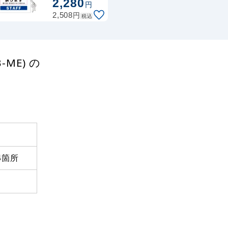
2,280
円
毒 メッシュ
円
(PW-VAC008-
2,508
税込
W-ME)
ME) の
4箇所