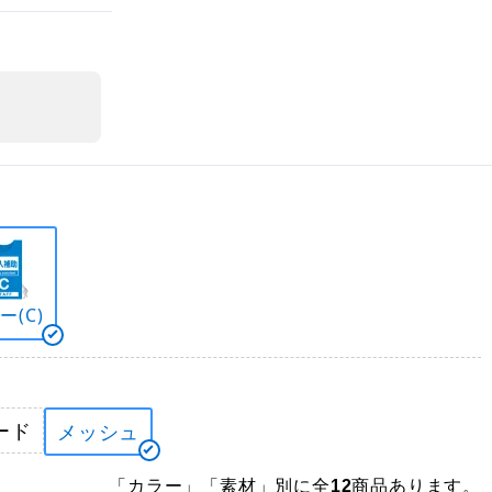
ー(C)
ード
メッシュ
「カラー」「素材」別に全
商品あります。
12