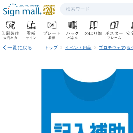
検索
印刷製作
看板
プレート
バック
のぼり旗
ポスター
安
大判出力
サイン
看板
パネル
フレーム
一覧に戻る
|
トップ
イベント用品
プロモウェア(販