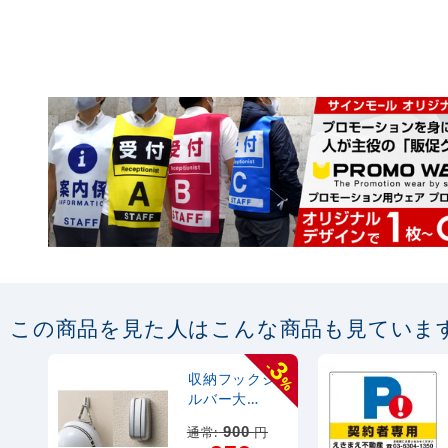
この商品を見た人はこんな商品も見ていま
3
-
収納フックシ
%
ルバー大
(877-667)
通常:
900
円