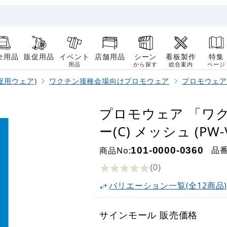
全用品
販促用品
イベント
店舗用品
シーン
看板製作
特集
用品
から探す
総合案内
ページ
促用ウェア)
ワクチン接種会場向けプロモウェア
プロモウェア
プロモウェア 「ワ
ー(C) メッシュ (PW-V
品
商品No:
101-0000-0360
(0
)
バリエーション一覧(全12商品
サインモール 販売価格