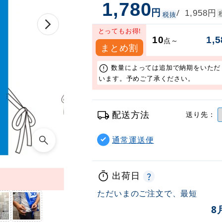
1,780
円
円
/
1,958
税抜
とってもお得!
10
1,5
点～
まとめ割
数量によっては追加で納期をいただ
います。予めご了承ください。
配送方法
送り先：
通常運送便
出荷日
ただいまのご注文で、最短
8