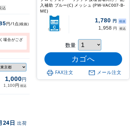
入補助 ブルー(C) メッシュ (PW-VAC007-B-
税込
ME)
1,780
円
税抜
85
円/1点
(税抜)
1,958
円
税込
く場合がござ
数量
FAX注文
メール注文
1,000
円
円
1,100
税込
月24日
出荷