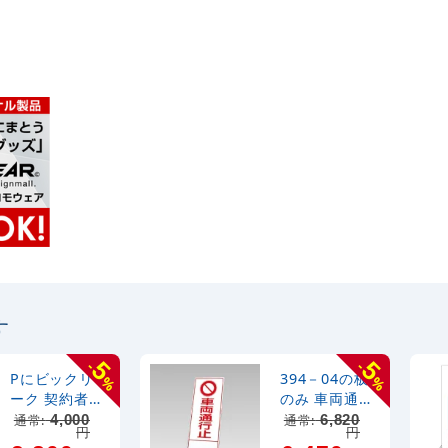
す
5
5
-
-
Pにビックリマ
394－04の板
%
%
ーク 契約者専
のみ 車両通行
用 デザインC
止 (394-54)
通常:
4,000
通常:
6,820
円
円
オリジナル プ