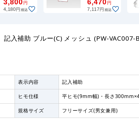
3,800
6,470
円
円
レート看板
円
円
W600×H450
4,180
7,117
税込
税込
マグネットシ
ート
助 ブルー(C) メッシュ (PW-VAC007-B-
表示内容
記入補助
ヒモ仕様
平ヒモ(9mm幅)・長さ300mm×
規格サイズ
フリーサイズ(男女兼用)