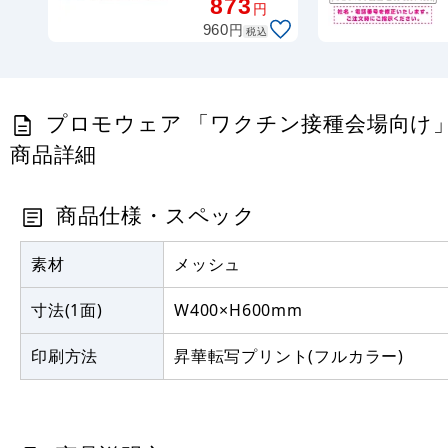
873
円
円
960
税込
プロモウェア 「ワクチン接種会場向け」 記入補
商品詳細
商品仕様・スペック
素材
メッシュ
寸法(1面)
W400×H600mm
印刷方法
昇華転写プリント(フルカラー)