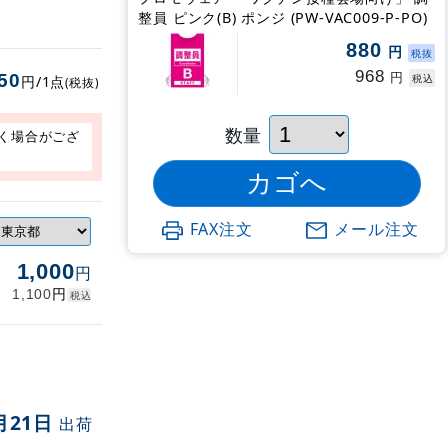
整員 ピンク(B) ポンジ (PW-VAC009-P-PO)
880
円
税抜
968
円
50
税込
円/1点
(税抜)
数量
く場合がござ
FAX注文
メール注文
1,000
円
円
1,100
税込
月21日
出荷