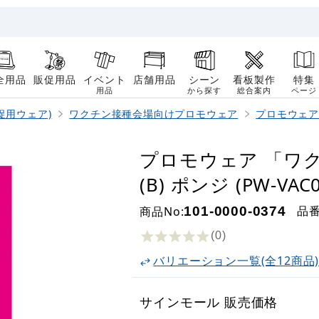
全用品
販促用品
イベント
店舗用品
シーン
看板製作
特集
用品
から探す
総合案内
ページ
促用ウェア)
ワクチン接種会場向けプロモウェア
プロモウェア
プロモウェア 「ワ
(B) ポンジ (PW-VAC0
品
商品No:
101-0000-0374
(0
)
バリエーション一覧(全12商品
サインモール 販売価格