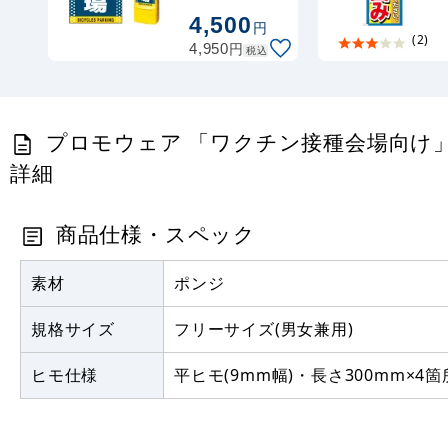
駐輪場 片面 通
4,500
円
常出力 (MPS-
(2)
円
4,950
SMD127-S(1))
税込
プロモウェア 「ワクチン接種会場向け」 調整員 
詳細
商品仕様・スペック
素材
ポンジ
規格サイズ
フリーサイズ(男女兼用)
ヒモ仕様
平ヒモ(9mm幅)・長さ300mm×4箇