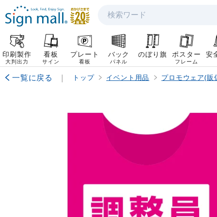
検索
印刷製作
看板
プレート
バック
のぼり旗
ポスター
安
大判出力
サイン
看板
パネル
フレーム
一覧に戻る
|
トップ
イベント用品
プロモウェア(販