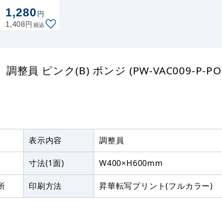
1,280
円
円
1,408
税込
ピンク(B) ポンジ (PW-VAC009-P-PO
表示内容
調整員
寸法(1面)
W400×H600mm
所
印刷方法
昇華転写プリント(フルカラー)