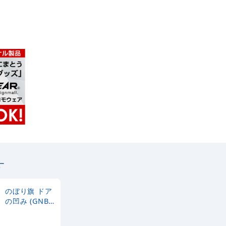
す
のぼり旗 ドア
の凹み (GNB-
1498)