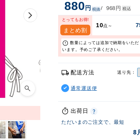
880
円
円
/
968
税込
税抜
とってもお得!
10
7
点～
まとめ割
数量によっては追加で納期をいただ
います。予めご了承ください。
配送方法
送り先：
通常運送便
出荷日
ただいまのご注文で、最短
8