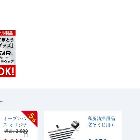
す
5
-
オープンハウ
高所清掃用品
%
ス オリジナル
窓そうじ用 (水
プレート看板
切り) ステンプ
通常:
3,800
円
青背景
ロワイパー?