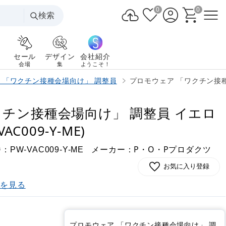
0
0
検索
セール
デザイン
会社紹介
会場
集
ようこそ！
 「ワクチン接種会場向け」 調整員
プロモウェア 「ワクチン接種会場
クチン接種会場向け」 調整員 イエロ
AC009-Y-ME)
番：
メーカー：P・O・Pプロダクツ
PW-VAC009-Y-ME
お気に入り登録
)を見る
プロモウェア 「ワクチン接種会場向け」 調