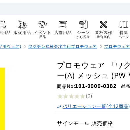
全用品
販促用品
イベント
店舗用品
シーン
看板製作
特集
用品
から探す
総合案内
ページ
促用ウェア)
ワクチン接種会場向けプロモウェア
プロモウェア
プロモウェア 「ワ
ー(A) メッシュ (PW-V
品
商品No:
101-0000-0382
(0
)
バリエーション一覧(全12商品
サインモール 販売価格