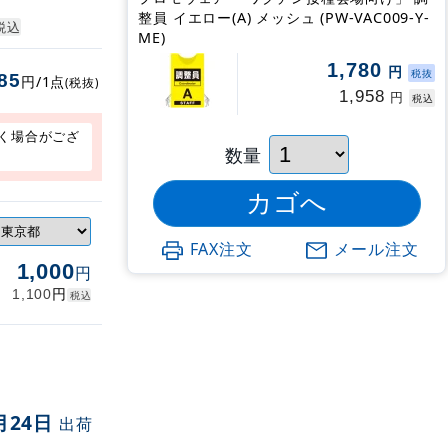
整員 イエロー(A) メッシュ (PW-VAC009-Y-
税込
ME)
1,780
円
税抜
85
円/1点
(税抜)
1,958
円
税込
く場合がござ
数量
FAX注文
メール注文
1,000
円
円
1,100
税込
月24日
出荷