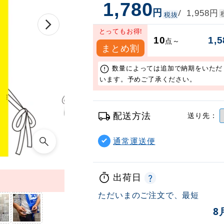
1,780
円
円
/
1,958
税抜
とってもお得!
10
1,5
点～
まとめ割
数量によっては追加で納期をいただ
います。予めご了承ください。
配送方法
送り先：
通常運送便
出荷日
ただいまのご注文で、最短
8