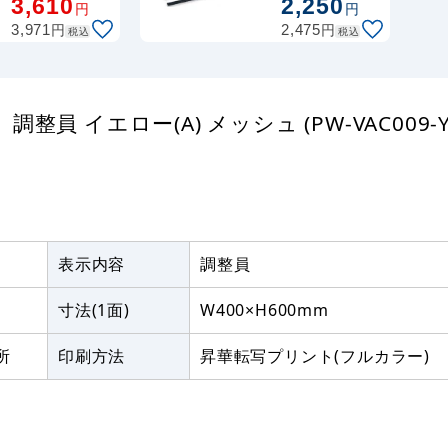
3,610
2,250
円
円
W600×H450
幅:40cm (CL-
円
円
エコユニボー
3,971
509-140-0)
2,475
税込
税込
ド (SP-
SMD226-
60x45U)
イエロー(A) メッシュ (PW-VAC009-Y-
表示内容
調整員
寸法(1面)
W400×H600mm
所
印刷方法
昇華転写プリント(フルカラー)