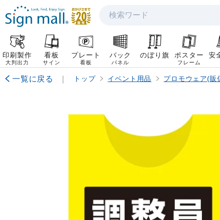
検索
印刷製作
看板
プレート
バック
のぼり旗
ポスター
安
大判出力
サイン
看板
パネル
フレーム
一覧に戻る
|
トップ
イベント用品
プロモウェア(販