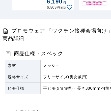
6,190
円
円
6,809
税込
プロモウェア 「ワクチン接種会場向け」 調整員 
商品詳細
商品仕様・スペック
素材
メッシュ
規格サイズ
フリーサイズ(男女兼用)
ヒモ仕様
平ヒモ(9mm幅)・長さ300mm×4箇