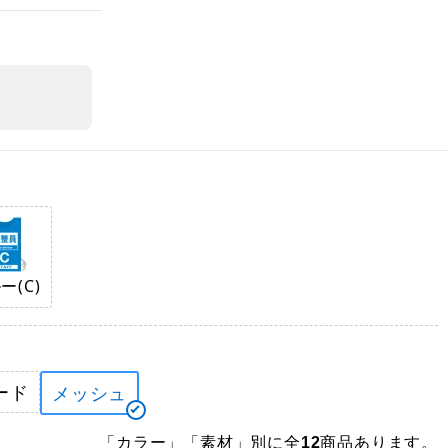
ー(C)
ード
メッシュ
「カラー」「素材」別に全
商品あります。
12