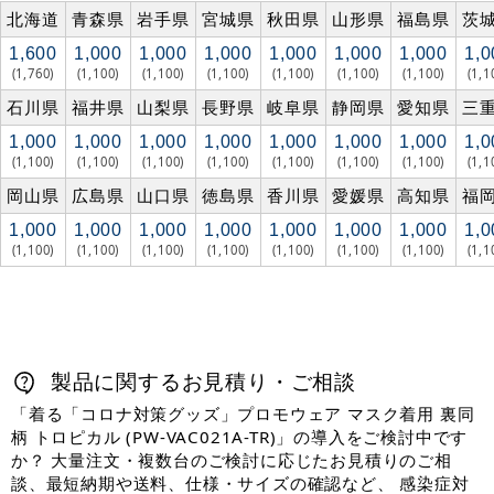
北海道
青森県
岩手県
宮城県
秋田県
山形県
福島県
茨
1,600
1,000
1,000
1,000
1,000
1,000
1,000
1,0
(1,760)
(1,100)
(1,100)
(1,100)
(1,100)
(1,100)
(1,100)
(1,1
石川県
福井県
山梨県
長野県
岐阜県
静岡県
愛知県
三
1,000
1,000
1,000
1,000
1,000
1,000
1,000
1,0
(1,100)
(1,100)
(1,100)
(1,100)
(1,100)
(1,100)
(1,100)
(1,1
岡山県
広島県
山口県
徳島県
香川県
愛媛県
高知県
福
1,000
1,000
1,000
1,000
1,000
1,000
1,000
1,0
(1,100)
(1,100)
(1,100)
(1,100)
(1,100)
(1,100)
(1,100)
(1,1
製品に関するお見積り・ご相談
「着る「コロナ対策グッズ」プロモウェア マスク着用 裏同
柄 トロピカル (PW-VAC021A-TR)」の導入をご検討中です
か？ 大量注文・複数台のご検討に応じたお見積りのご相
談、最短納期や送料、仕様・サイズの確認など、 感染症対