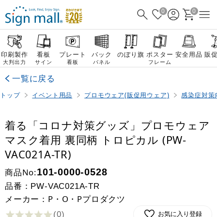
0
0
印刷製作
看板
プレート
バック
のぼり旗
ポスター
安全用品
販
大判出力
サイン
看板
パネル
フレーム
一覧に戻る
トップ
イベント用品
プロモウェア(販促用ウェア)
感染症対策
着る「コロナ対策グッズ」プロモウェア
マスク着用 裏同柄 トロピカル (PW-
VAC021A-TR)
商品No:
101-0000-0528
品番：
PW-VAC021A-TR
メーカー：P・O・Pプロダクツ
(0
)
お気に入り登録