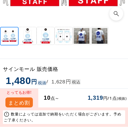
サインモール 販売価格
1,480
円
円
/
1,628
税込
税抜
とってもお得!
10
1,319
点～
円/1点
(税抜)
まとめ割
数量によっては追加で納期をいただく場合がございます。予め
ご了承ください。