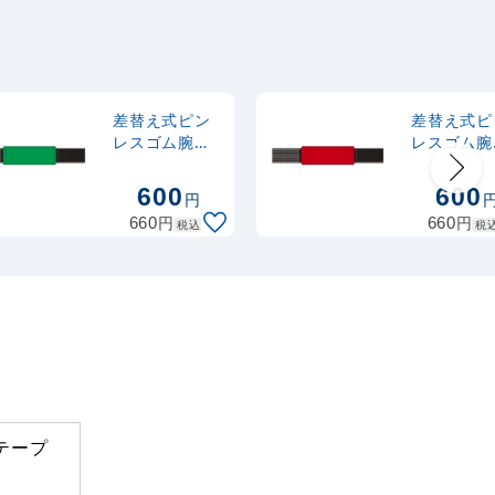
差替え式ピン
差替え式ピ
レスゴム腕章
レスゴム腕
緑 (848-52)
赤 (848-53
600
600
円
円
円
660
660
税込
税
テープ