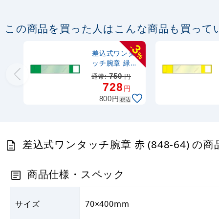
この商品を買った人はこんな商品も買って
3
-
差込式ワンタ
%
ッチ腕章 緑
(848-63)
通常:
750
円
728
円
円
800
税込
差込式ワンタッチ腕章 赤 (848-64) の
商品仕様・スペック
サイズ
70×400mm