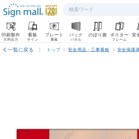
検索
印刷製作
看板
プレート
バック
のぼり旗
ポスター
安
大判出力
サイン
看板
パネル
フレーム
一覧に戻る
|
トップ
安全用品・工事看板
安全保護