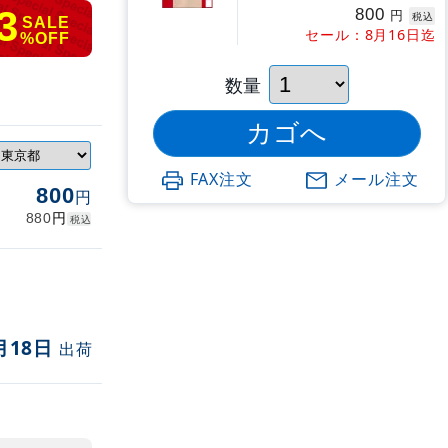
3
800
円
税込
SALE
セール：8月16日迄
%OFF
数量
FAX注文
メール注文
800
円
円
880
税込
月18日
出荷