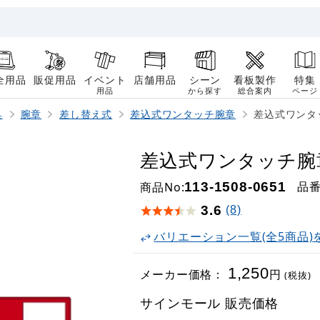
全用品
販促用品
イベント
店舗用品
シーン
看板製作
特集
用品
から探す
総合案内
ページ
具
腕章
差し替え式
差込式ワンタッチ腕章
差込式ワンタッチ
差込式ワンタッチ腕章 赤
品
商品No:
113-1508-0651
3.6
(8)
バリエーション一覧(全5商品)
1,250
メーカー価格：
円
(税抜)
サインモール 販売価格