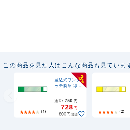
この商品を見た人はこんな商品も見ていま
3
-
差込式ワンタ
%
ッチ腕章 緑
(848-63)
通常:
750
円
728
円
(1)
(2)
円
800
税込