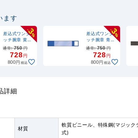
います
3
3
-
-
差込式ワンタ
差込式ワンタ
%
%
ッチ腕章 黄
ッチ腕章 青
(848-62)
(848-65)
通常:
750
円
通常:
750
円
728
728
円
円
円
円
800
800
税込
税込
商品詳細
軟質ビニール、特殊鋼(マジック
材質
式)