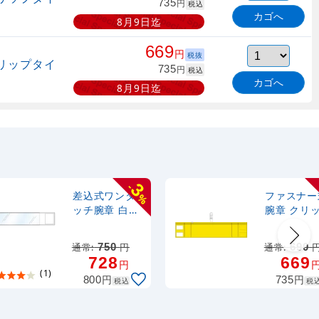
735
円
税込
カゴへ
8月9日迄
669
円
税抜
リップタイ
735
円
税込
カゴへ
8月9日迄
3
-
差込式ワンタ
ファスナー
%
ッチ腕章 白
腕章 クリ
(848-61)
タイプ 黄
(848-56)
通常:
750
円
通常:
690
728
669
円
(1)
円
円
800
735
税込
税