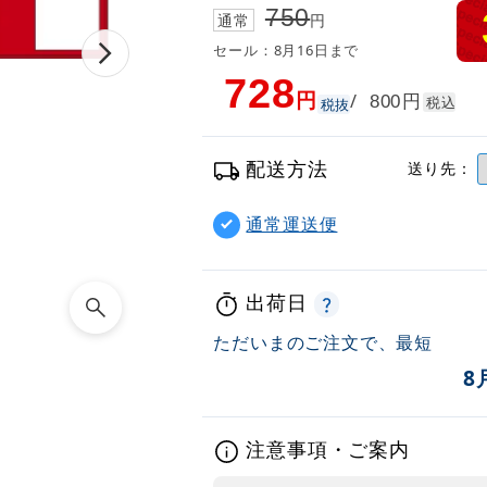
750
通常
円
セール：8月16日まで
728
円
円
/
800
税込
税抜
配送方法
送り先：
通常運送便
出荷日
ただいまのご注文で、最短
8
注意事項・ご案内