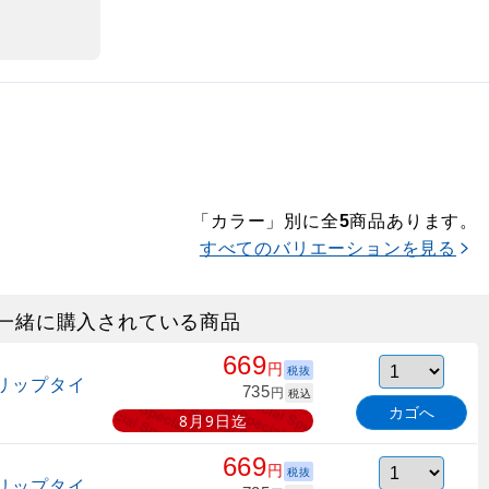
「カラー」別に全
商品あります。
5
すべてのバリエーションを見る
一緒に購入されている商品
669
円
税抜
リップタイ
735
円
税込
カゴへ
8月9日迄
669
円
税抜
リップタイ