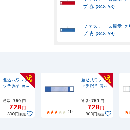
プ 赤 (848-58)
ファスナー式腕章 ク
プ 青 (848-59)
す
3
3
-
-
差込式ワンタ
差込式ワンタ
%
%
ッチ腕章 黄
ッチ腕章 青
(848-62)
(848-65)
通常:
750
円
通常:
750
円
728
728
円
円
(1)
円
円
800
800
税込
税込