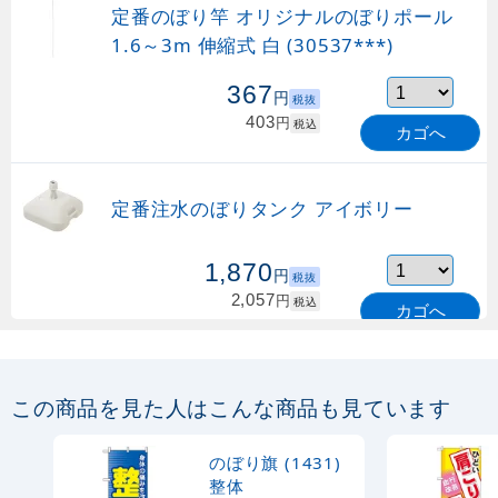
定番のぼり竿 オリジナルのぼりポール
1.6～3m 伸縮式 白 (30537***)
367
円
税抜
403
円
税込
カゴへ
定番注水のぼりタンク アイボリー
1,870
円
税抜
2,057
円
税込
カゴへ
定番のぼり竿 オリジナルのぼりポール
1.6～3m 伸縮式 緑 (30537GRN)
この商品を見た人はこんな商品も見ています
367
円
税抜
購入不可
のぼり旗 (1431)
売り切れ中
整体