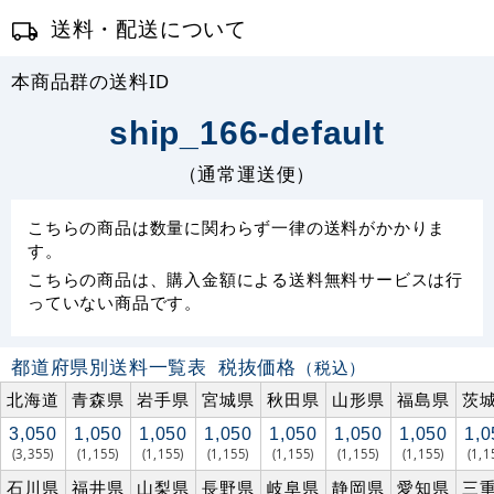
送料・配送について
本商品群の送料ID
ship_166-default
（通常運送便）
こちらの商品は数量に関わらず一律の送料がかかりま
す。
こちらの商品は、購入金額による送料無料サービスは行
っていない商品です。
都道府県別送料一覧表
税抜価格
（税込）
北海道
青森県
岩手県
宮城県
秋田県
山形県
福島県
茨
3,050
1,050
1,050
1,050
1,050
1,050
1,050
1,0
(3,355)
(1,155)
(1,155)
(1,155)
(1,155)
(1,155)
(1,155)
(1,1
石川県
福井県
山梨県
長野県
岐阜県
静岡県
愛知県
三