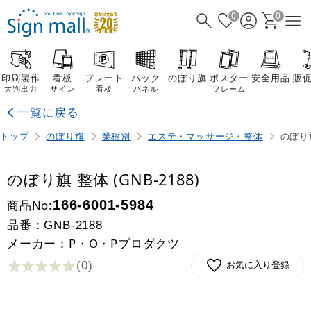
0
0
印刷製作
看板
プレート
バック
のぼり旗
ポスター
安全用品
販
大判出力
サイン
看板
パネル
フレーム
一覧に戻る
トップ
のぼり旗
業種別
エステ・マッサージ・整体
のぼり旗
のぼり旗 整体 (GNB-2188)
商品No:
166-6001-5984
品番：
GNB-2188
メーカー：P・O・Pプロダクツ
(0
)
お気に入り登録