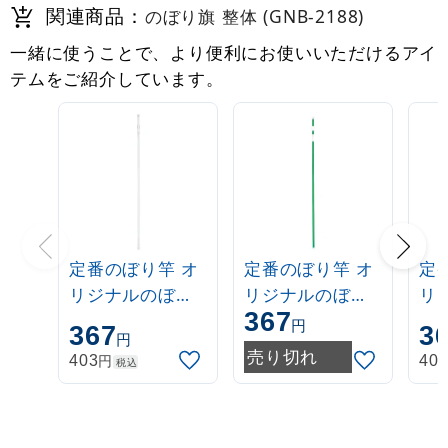
関連商品：
のぼり旗 整体 (GNB-2188)
一緒に使うことで、より便利にお使いいただけるアイ
テムをご紹介しています。
定番のぼり竿 オ
定番のぼり竿 オ
定
リジナルのぼり
リジナルのぼり
リ
367
ポール 1.6～3m
ポール 1.6～3m
ポー
円
367
3
円
伸縮式 白
伸縮式 緑
伸
売り切れ
円
403
40
税込
(30537***)
(30537GRN)
(3