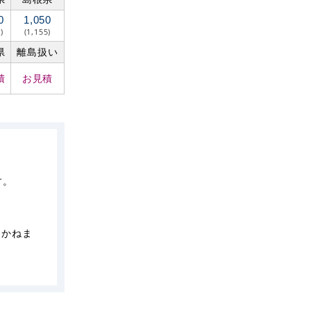
0
1,050
)
(1,155)
県
離島扱い
積
お見積
す。
しかねま