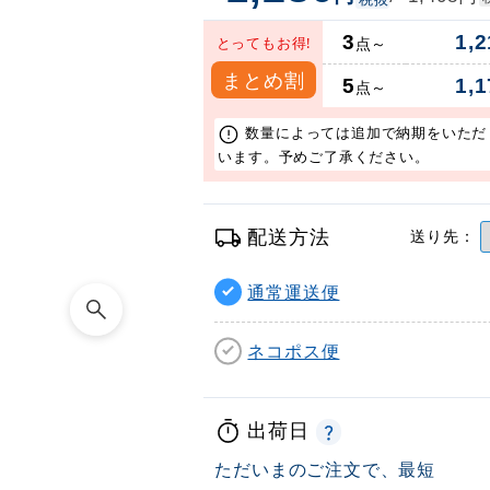
3
1,2
とってもお得!
点～
まとめ割
5
1,1
点～
数量によっては追加で納期をいただ
います。予めご了承ください。
配送方法
送り先：
通常運送便
ネコポス便
出荷日
ただいまのご注文で、最短