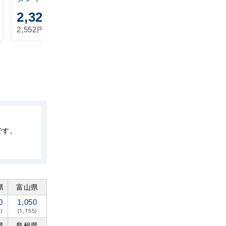
2,320
1,870
円
円
円
円
2,552
2,057
税込
税込
です。
県
富山県
0
1,050
)
(1,155)
県
島根県