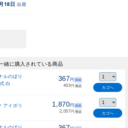
月18日
出荷
一緒に購入されている商品
ナルのぼり
367
円
税抜
式 白
403
円
税込
カゴへ
1,870
 アイボリ
円
税抜
2,057
円
税込
カゴへ
367
ナルのぼり