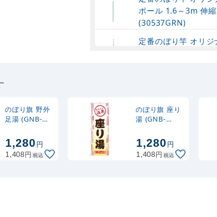
ポール 1.6～3m 伸縮
(30537GRN)
定番のぼり竿 オリジ
ポール 1.6～3m 伸
(30537SBL)
す
定番のぼり竿 オリジ
ポール 1.6～3m 伸縮
(30537BLK)
のぼり旗 野外
のぼり旗 座り
足湯 (GNB-
湯 (GNB-
2165)
2167)
注水型マルチのぼり
1,280
1,280
円
円
20L
円
円
1,408
1,408
税込
税込
細