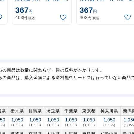
3m 伸縮式 水色
3m 伸縮式 黒
367
367
円
円
(30537SBL)
(30537BLK)
円
円
403
403
税込
税込
らの商品は数量に関わらず一律の送料がかかります。
らの商品は、購入金額による送料無料サービスは行っていない商品
城県
栃木県
群馬県
埼玉県
千葉県
東京都
神奈川県
新潟
050
1,050
1,050
1,050
1,050
1,050
1,050
1,05
155)
(1,155)
(1,155)
(1,155)
(1,155)
(1,155)
(1,155)
(1,155
重県
滋賀県
京都府
大阪府
兵庫県
奈良県
和歌山県
鳥取