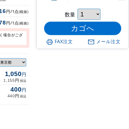
16
円/1点
(税抜)
数量
78
円/1点
(税抜)
く場合がござ
FAX注文
メール注文
1,050
円
円
1,155
税込
400
円
円
440
税込