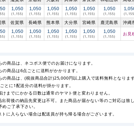
050
1,050
1,050
1,050
1,050
1,050
1,050
1,05
155)
(1,155)
(1,155)
(1,155)
(1,155)
(1,155)
(1,155)
(1,155
岡県
佐賀県
長崎県
熊本県
大分県
宮崎県
鹿児島県
沖縄
050
1,050
1,050
1,050
1,050
1,050
1,050
お見
155)
(1,155)
(1,155)
(1,155)
(1,155)
(1,155)
(1,155)
らの商品は、ネコポス便でのお届けになります。
らの商品は6点ごとに送料がかかります。
らの商品は、(税抜商品合計)25,000円以上購入で送料無料となりま
枚ごとに1配送分の送料が掛かります。
届けまでにかかる日数は通常のヤマト便と変わりません。
品出荷後の納品先変更は不可。また商品が届かない等のご対応は致
予めご了承下さい。
ストに入らない場合は配送員が持ち帰る場合がございます。