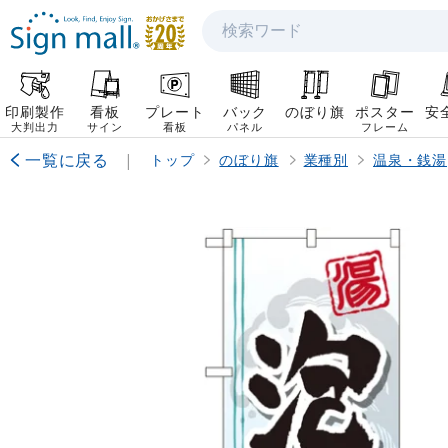
検索
印刷製作
看板
プレート
バック
のぼり旗
ポスター
安
大判出力
サイン
看板
パネル
フレーム
一覧に戻る
|
トップ
のぼり旗
業種別
温泉・銭湯