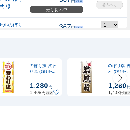
円
税抜
購入不可
式 緑
売り切れ中
ナルのぼり
367
円
税抜
縮式 水色
403
円
税込
カゴへ
ナルのぼり
367
円
税抜
式 黒
403
円
税込
カゴへ
のぼり旗 変わ
のぼり旗 
り湯 (GNB-
呂 (GNB-
2163)
2144)
2,320
スタンド
円
税抜
1,280
1,280
円
2,552
円
税込
カゴへ
円
円
1,408
1,408
税込
税