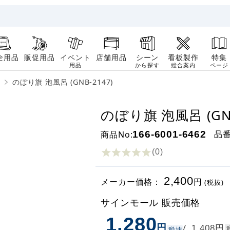
全用品
販促用品
イベント
店舗用品
シーン
看板製作
特集
用品
から探す
総合案内
ページ
のぼり旗 泡風呂 (GNB-2147)
のぼり旗 泡風呂 (GNB
品
商品No:
166-6001-6462
(0
)
2,400
メーカー価格：
円
(税抜)
サインモール 販売価格
1,280
円
円
/
1,408
税抜