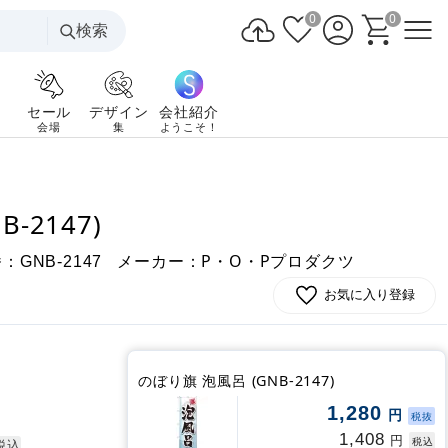
0
0
検索
セール
デザイン
会社紹介
会場
集
ようこそ！
-2147)
番：
メーカー：P・O・Pプロダクツ
GNB-2147
お気に入り登録
のぼり旗 泡風呂 (GNB-2147)
1,280
円
税抜
1,408
円
税込
税込