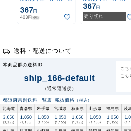
367
3m 伸縮式 白
3m 伸縮式 緑
円
367
円
(30537***)
(30537GRN)
売り切れ
円
403
税込
送料・配送について
本商品群の送料ID
こち
こち
ship_166-default
（通常運送便）
都道府県別送料一覧表
税抜価格
（税込）
北海道
青森県
岩手県
宮城県
秋田県
山形県
福島県
茨
3,050
1,050
1,050
1,050
1,050
1,050
1,050
1,
(3,355)
(1,155)
(1,155)
(1,155)
(1,155)
(1,155)
(1,155)
(1,
石川県
福井県
山梨県
長野県
岐阜県
静岡県
愛知県
三