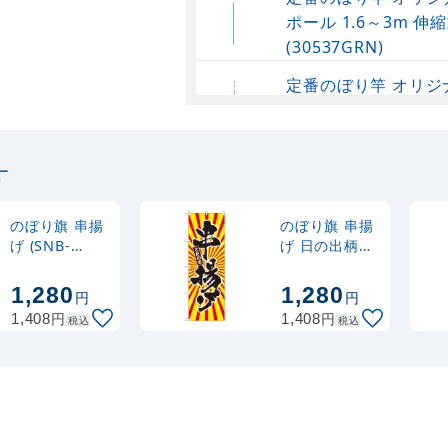
ポール 1.6～3m 伸縮
(30537GRN)
定番のぼり竿 オリジ
ポール 1.6～3m 伸
(30537SBL)
す
定番のぼり竿 オリジ
ポール 1.6～3m 伸縮
(30537BLK)
のぼり旗 串揚
のぼり旗 串揚
げ (SNB-
げ 日の出柄
1158)
(SNB-1112)
注水型マルチのぼり
1,280
1,280
円
円
20L
円
円
1,408
1,408
税込
税込