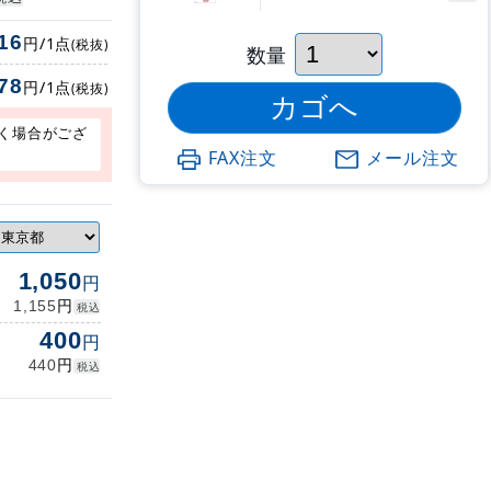
16
円/1点
(税抜)
数量
78
円/1点
(税抜)
く場合がござ
FAX注文
メール注文
1,050
円
円
1,155
税込
400
円
円
440
税込