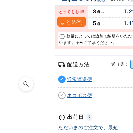
3
1,2
とってもお得!
点～
まとめ割
5
1,1
点～
数量によっては追加で納期をいただ
います。予めご了承ください。
配送方法
送り先：
通常運送便
ネコポス便
出荷日
ただいまのご注文で、最短