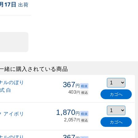
月17日
出荷
一緒に購入されている商品
ナルのぼり
367
円
税抜
式 白
403
円
税込
カゴへ
1,870
 アイボリ
円
税抜
2,057
円
税込
カゴへ
367
ナルのぼり