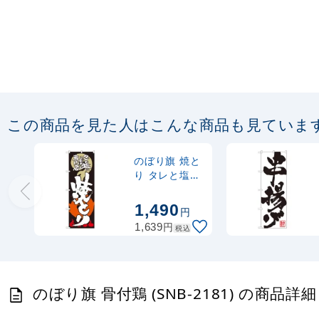
この商品を見た人はこんな商品も見ていま
のぼり旗 焼と
り タレと塩に
こだわる
(SNB-1028)
1,490
円
円
1,639
税込
のぼり旗 骨付鶏 (SNB-2181) の商品詳細