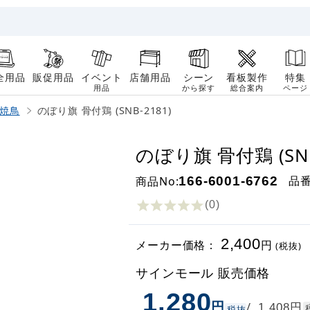
全用品
販促用品
イベント
店舗用品
シーン
看板製作
特集
用品
から探す
総合案内
ページ
焼鳥
のぼり旗 骨付鶏 (SNB-2181)
のぼり旗 骨付鶏 (SNB
品
商品No:
166-6001-6762
(0
)
2,400
メーカー価格：
円
(税抜)
サインモール 販売価格
1,280
円
円
/
1,408
税抜