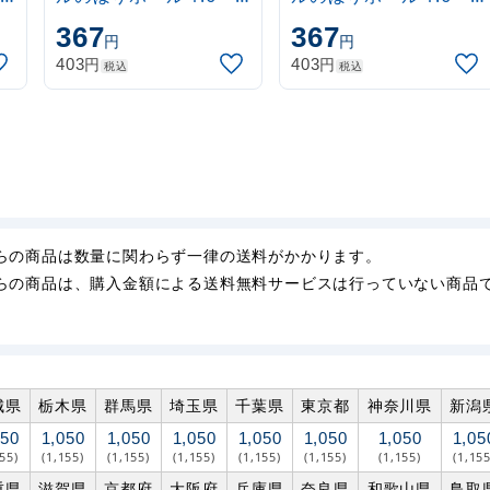
3m 伸縮式 水色
3m 伸縮式 黒
367
367
円
円
(30537SBL)
(30537BLK)
円
円
403
403
税込
税込
らの商品は数量に関わらず一律の送料がかかります。
らの商品は、購入金額による送料無料サービスは行っていない商品
城県
栃木県
群馬県
埼玉県
千葉県
東京都
神奈川県
新潟
050
1,050
1,050
1,050
1,050
1,050
1,050
1,05
155)
(1,155)
(1,155)
(1,155)
(1,155)
(1,155)
(1,155)
(1,155
重県
滋賀県
京都府
大阪府
兵庫県
奈良県
和歌山県
鳥取