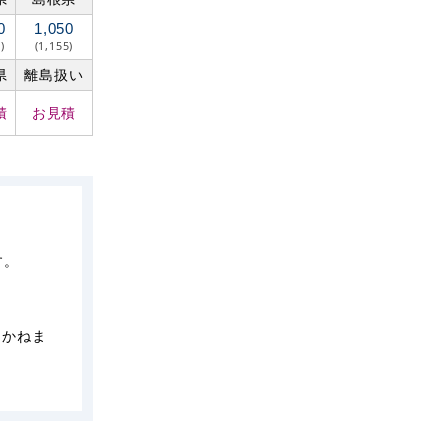
0
1,050
)
(1,155)
県
離島扱い
積
お見積
す。
しかねま