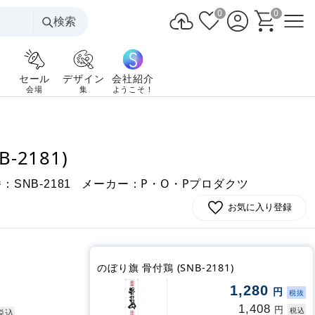
0
0
検索
セール
デザイン
会社紹介
会場
集
ようこそ！
-2181)
番：
メーカー：P・O・Pプロダクツ
SNB-2181
お気に入り登録
のぼり旗 骨付鶏 (SNB-2181)
1,280
円
税抜
1,408
円
税込
税込