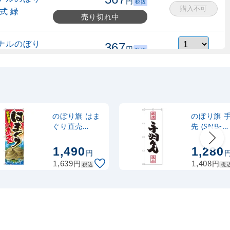
円
税抜
購入不可
式 緑
売り切れ中
ナルのぼり
367
円
税抜
縮式 水色
403
円
税込
カゴへ
ナルのぼり
367
円
税抜
式 黒
403
円
税込
カゴへ
のぼり旗 はま
のぼり旗 
ぐり直売
先 (SNB-
(SNB-2368)
2137)
2,320
スタンド
円
税抜
1,490
1,280
円
2,552
円
税込
カゴへ
円
円
1,639
1,408
税込
税