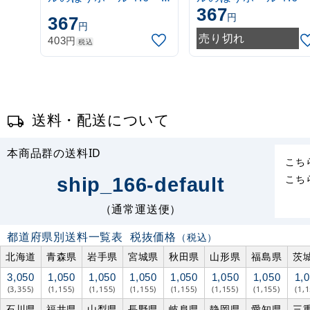
367
3m 伸縮式 白
3m 伸縮式 緑
円
367
円
(30537***)
(30537GRN)
売り切れ
円
403
税込
送料・配送について
本商品群の送料ID
こち
こち
ship_166-default
（通常運送便）
都道府県別送料一覧表
税抜価格
（税込）
北海道
青森県
岩手県
宮城県
秋田県
山形県
福島県
茨
3,050
1,050
1,050
1,050
1,050
1,050
1,050
1,
(3,355)
(1,155)
(1,155)
(1,155)
(1,155)
(1,155)
(1,155)
(1,
石川県
福井県
山梨県
長野県
岐阜県
静岡県
愛知県
三