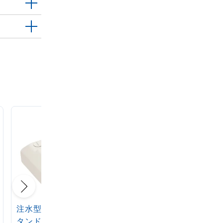
注水型マルチのぼりス
定番注水のぼりタンク
タンド 20L
アイボリー