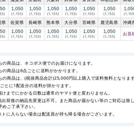
050
1,050
1,050
1,050
1,050
1,050
1,050
1,05
155)
(1,155)
(1,155)
(1,155)
(1,155)
(1,155)
(1,155)
(1,155
岡県
佐賀県
長崎県
熊本県
大分県
宮崎県
鹿児島県
沖縄
050
1,050
1,050
1,050
1,050
1,050
1,050
お見
155)
(1,155)
(1,155)
(1,155)
(1,155)
(1,155)
(1,155)
らの商品は、ネコポス便でのお届けになります。
らの商品は6点ごとに送料がかかります。
らの商品は、(税抜商品合計)25,000円以上購入で送料無料となりま
枚ごとに1配送分の送料が掛かります。
届けまでにかかる日数は通常のヤマト便と変わりません。
品出荷後の納品先変更は不可。また商品が届かない等のご対応は致
予めご了承下さい。
ストに入らない場合は配送員が持ち帰る場合がございます。