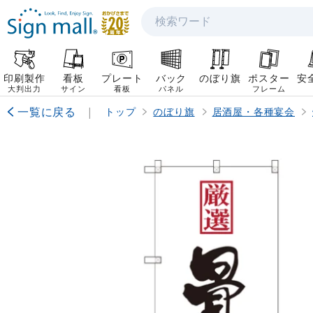
検索
印刷製作
看板
プレート
バック
のぼり旗
ポスター
安
大判出力
サイン
看板
パネル
フレーム
一覧に戻る
|
トップ
のぼり旗
居酒屋・各種宴会