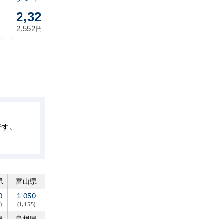
2,320
1,870
円
円
円
円
2,552
2,057
税込
税込
です。
県
富山県
0
1,050
)
(1,155)
県
島根県