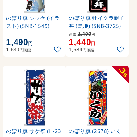
のぼり旗 シャケ (イラ
のぼり旗 鮭イクラ親子
スト) (SNB-1549)
丼 (黒地) (SNB-3725)
1,490
通常:
円
1,490
1,440
円
円
円
円
1,639
1,584
税込
税込
3
-
%
のぼり旗 サケ祭 (H-23
のぼり旗 (2678) いく