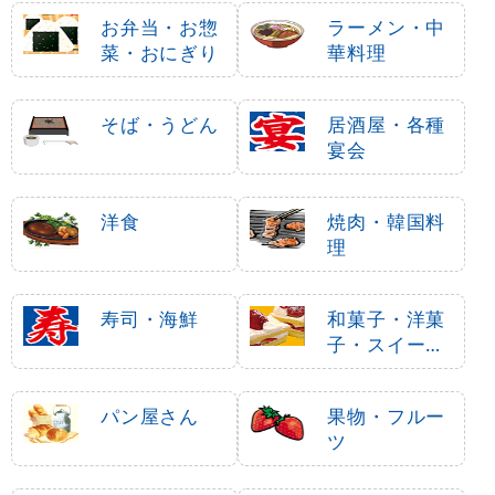
お弁当・お惣
ラーメン・中
菜・おにぎり
華料理
そば・うどん
居酒屋・各種
宴会
洋食
焼肉・韓国料
理
寿司・海鮮
和菓子・洋菓
子・スイーツ
・アイス
パン屋さん
果物・フルー
ツ