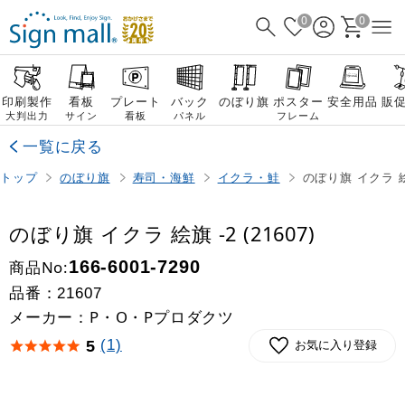
0
0
印刷製作
看板
プレート
バック
のぼり旗
ポスター
安全用品
販
大判出力
サイン
看板
パネル
フレーム
一覧に戻る
トップ
のぼり旗
寿司・海鮮
イクラ・鮭
のぼり旗 イクラ 絵旗
のぼり旗 イクラ 絵旗 -2 (21607)
商品No:
166-6001-7290
品番：
21607
メーカー：P・O・Pプロダクツ
(1)
5
お気に入り登録