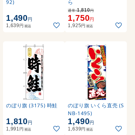
92)
ら
1,810
通常:
円
1,490
1,750
円
円
円
円
1,639
1,925
税込
税込
のぼり旗 (3175) 時鮭
のぼり旗 いくら直売 (S
NB-1495)
1,810
1,490
円
円
円
円
1,991
1,639
税込
税込