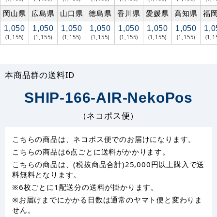
岡山県
広島県
山口県
徳島県
香川県
愛媛県
高知県
福
1,050
1,050
1,050
1,050
1,050
1,050
1,050
1,0
(1,155)
(1,155)
(1,155)
(1,155)
(1,155)
(1,155)
(1,155)
(1,1
本商品群の送料ID
SHIP-166-AIR-NekoPos
（ネコポス便）
こちらの商品は、ネコポス便でのお届けになります。
こちらの商品は6点ごとに送料がかかります。
こちらの商品は、(税抜商品合計)25,000円以上購入で送
料無料となります。
※6枚ごとに1配送分の送料が掛かります。
※お届けまでにかかる日数は通常のヤマト便と変わりま
せん。