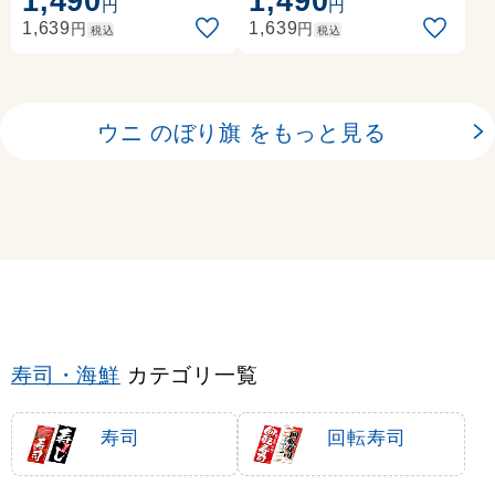
1,490
1,490
円
円
円
円
1,639
1,639
税込
税込
ウニ のぼり旗 をもっと見る
寿司・海鮮
カテゴリ一覧
寿司
回転寿司