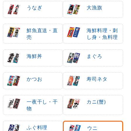
うなぎ
大漁旗
鮮魚直送・直
海鮮料理・刺
売
し身・魚料理
海鮮丼
まぐろ
かつお
寿司ネタ
一夜干し・干
カニ(蟹)
物
ふぐ料理
ウニ