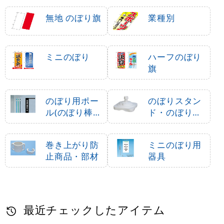
無地 のぼり旗
業種別
ミニのぼり
ハーフのぼり
旗
のぼり用ポー
のぼりスタン
ル(のぼり棒・
ド・のぼり立
竿)
て台
巻き上がり防
ミニのぼり用
止商品・部材
器具
最近チェックしたアイテム