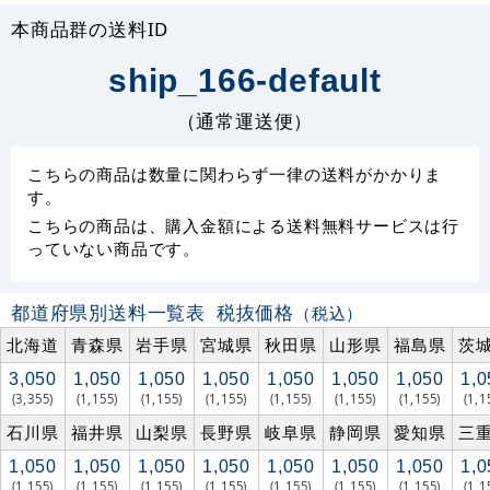
本商品群の送料ID
ship_166-default
（通常運送便）
こちらの商品は数量に関わらず一律の送料がかかりま
す。
こちらの商品は、購入金額による送料無料サービスは行
っていない商品です。
都道府県別送料一覧表
税抜価格
（税込）
北海道
青森県
岩手県
宮城県
秋田県
山形県
福島県
茨
3,050
1,050
1,050
1,050
1,050
1,050
1,050
1,0
(3,355)
(1,155)
(1,155)
(1,155)
(1,155)
(1,155)
(1,155)
(1,1
石川県
福井県
山梨県
長野県
岐阜県
静岡県
愛知県
三
1,050
1,050
1,050
1,050
1,050
1,050
1,050
1,0
(1,155)
(1,155)
(1,155)
(1,155)
(1,155)
(1,155)
(1,155)
(1,1