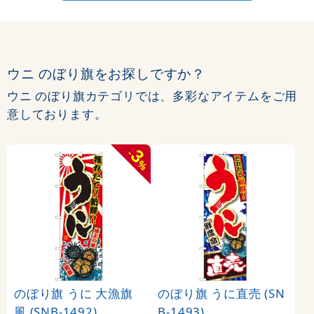
ウニ のぼり旗をお探しですか？
ウニ のぼり旗カテゴリでは、多彩なアイテムをご用
意しております。
3
-
%
のぼり旗 うに 大漁旗
のぼり旗 うに直売 (SN
風 (SNB-1492)
B-1493)