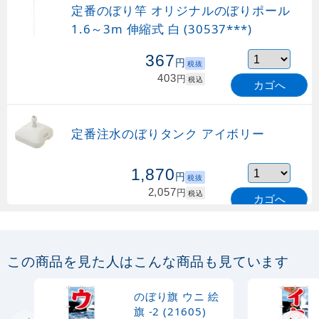
定番のぼり竿 オリジナルのぼりポール
1.6～3m 伸縮式 白 (30537***)
367
円
税抜
403
円
税込
カゴへ
定番注水のぼりタンク アイボリー
1,870
円
税抜
2,057
円
税込
カゴへ
定番のぼり竿 オリジナルのぼりポール
1.6～3m 伸縮式 緑 (30537GRN)
この商品を見た人はこんな商品も見ています
367
円
税抜
購入不可
のぼり旗 ウニ 絵
売り切れ中
旗 -2 (21605)