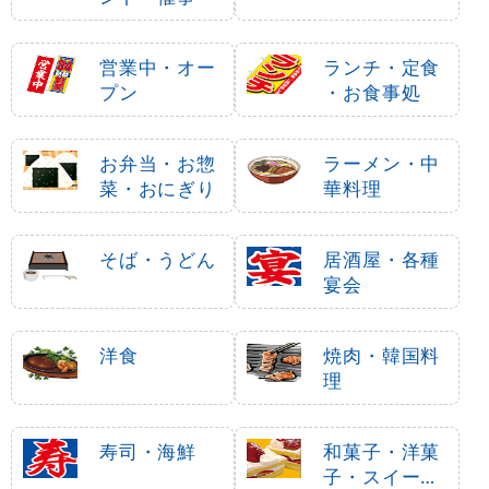
営業中・オー
ランチ・定食
プン
・お食事処
お弁当・お惣
ラーメン・中
菜・おにぎり
華料理
そば・うどん
居酒屋・各種
宴会
洋食
焼肉・韓国料
理
寿司・海鮮
和菓子・洋菓
子・スイーツ