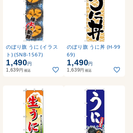
のぼり旗 うに (イラス
のぼり旗 うに丼 (H-99
ト) (SNB-1567)
69)
1,490
1,490
円
円
円
円
1,639
1,639
税込
税込