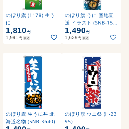
のぼり旗 (1178) 生う
のぼり旗 うに 産地直
に
送 イラスト (SNB-152
1,810
1,490
0)
円
円
円
円
1,991
1,639
税込
税込
のぼり旗 生うに丼 北
のぼり旗 ウニ祭 (H-23
海道名物 (SNB-3640)
95)