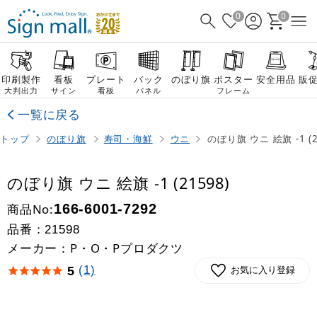
0
0
印刷製作
看板
プレート
バック
のぼり旗
ポスター
安全用品
販
大判出力
サイン
看板
パネル
フレーム
一覧に戻る
トップ
のぼり旗
寿司・海鮮
ウニ
のぼり旗 ウニ 絵旗 -1 (2
のぼり旗 ウニ 絵旗 -1 (21598)
商品No:
166-6001-7292
品番：
21598
メーカー：P・O・Pプロダクツ
(1)
5
お気に入り登録