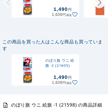
定番のぼり竿 オリジナルのぼりポール
1,490
円
1.6～3m 伸縮式 水色 (30537SBL)
円
1,639
税込
367
円
税抜
403
円
税込
カゴへ
この商品を買った人はこんな商品も買っていま
定番のぼり竿 オリジナルのぼりポール
す
1.6～3m 伸縮式 黒 (30537BLK)
のぼり旗 ウニ 絵
367
円
税抜
旗 -2 (21605)
403
円
税込
カゴへ
1,490
円
円
1,639
税込
注水型マルチのぼりスタンド 20L
2,320
円
税抜
のぼり旗 ウニ 絵旗 -1 (21598) の商品詳細
2,552
円
税込