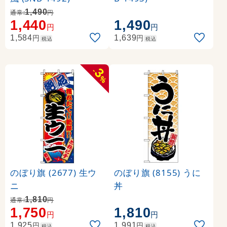
1,490
通常:
円
1,440
1,490
円
円
円
円
1,584
1,639
税込
税込
3
-
%
のぼり旗 (2677) 生ウ
のぼり旗 (8155) うに
ニ
丼
1,810
通常:
円
1,750
1,810
円
円
円
円
1,925
1,991
税込
税込