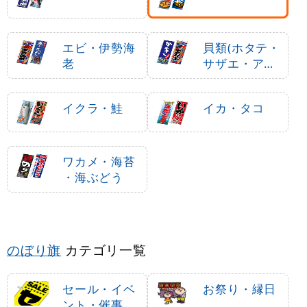
エビ・伊勢海
貝類(ホタテ・
老
サザエ・アワ
ビ、カキ)
イクラ・鮭
イカ・タコ
ワカメ・海苔
・海ぶどう
のぼり旗
カテゴリ一覧
セール・イベ
お祭り・縁日
ント・催事