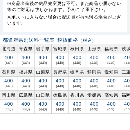
※商品出荷後の納品先変更は不可。また商品が届かない
等のご対応は致しかねます。予めご了承下さい。
※ポストに入らない場合は配送員が持ち帰る場合がござ
います。
都道府県別送料一覧表
税抜価格
（税込）
北海道
青森県
岩手県
宮城県
秋田県
山形県
福島県
茨
400
400
400
400
400
400
400
40
(440)
(440)
(440)
(440)
(440)
(440)
(440)
(44
石川県
福井県
山梨県
長野県
岐阜県
静岡県
愛知県
三
400
400
400
400
400
400
400
40
(440)
(440)
(440)
(440)
(440)
(440)
(440)
(44
岡山県
広島県
山口県
徳島県
香川県
愛媛県
高知県
福
400
400
400
400
400
400
400
40
(440)
(440)
(440)
(440)
(440)
(440)
(440)
(44