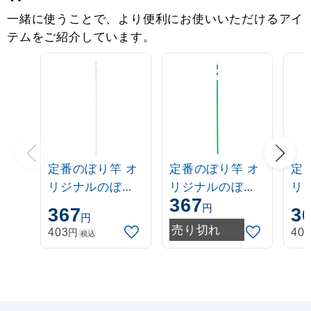
一緒に使うことで、より便利にお使いいただけるアイ
テムをご紹介しています。
定番のぼり竿 オ
定番のぼり竿 オ
定
リジナルのぼり
リジナルのぼり
リ
367
ポール 1.6～3m
ポール 1.6～3m
ポー
円
367
3
円
伸縮式 白
伸縮式 緑
伸
売り切れ
円
403
40
税込
(30537***)
(30537GRN)
(3