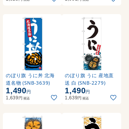
のぼり旗 うに丼 北海
のぼり旗 うに 産地直
道名物 (SNB-3639)
送 白 (SNB-2279)
1,490
1,490
円
円
円
円
1,639
1,639
税込
税込