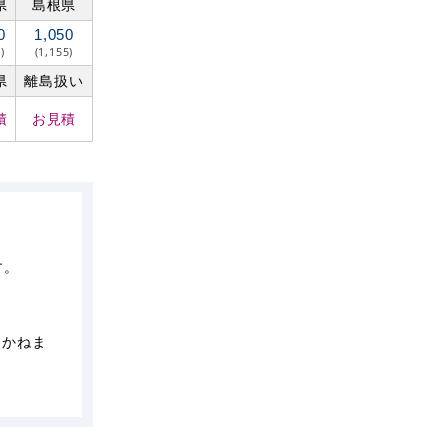
県
島根県
0
1,050
)
(1,155)
県
離島扱い
積
お見積
す。
しかねま