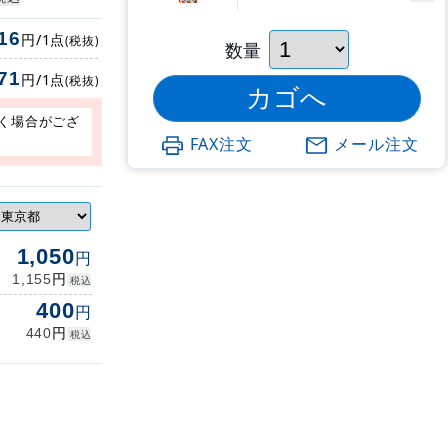
16
円/1点
(税抜)
数量
71
円/1点
(税抜)
く場合がござ
FAX注文
メール注文
1,050
円
円
1,155
税込
400
円
円
440
税込