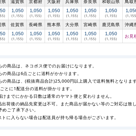
重県
滋賀県
京都府
大阪府
兵庫県
奈良県
和歌山県
鳥取
050
1,050
1,050
1,050
1,050
1,050
1,050
1,05
155)
(1,155)
(1,155)
(1,155)
(1,155)
(1,155)
(1,155)
(1,155
岡県
佐賀県
長崎県
熊本県
大分県
宮崎県
鹿児島県
沖縄
050
1,050
1,050
1,050
1,050
1,050
1,050
お見
155)
(1,155)
(1,155)
(1,155)
(1,155)
(1,155)
(1,155)
らの商品は、ネコポス便でのお届けになります。
らの商品は6点ごとに送料がかかります。
らの商品は、(税抜商品合計)25,000円以上購入で送料無料となりま
枚ごとに1配送分の送料が掛かります。
届けまでにかかる日数は通常のヤマト便と変わりません。
品出荷後の納品先変更は不可。また商品が届かない等のご対応は致
予めご了承下さい。
ストに入らない場合は配送員が持ち帰る場合がございます。