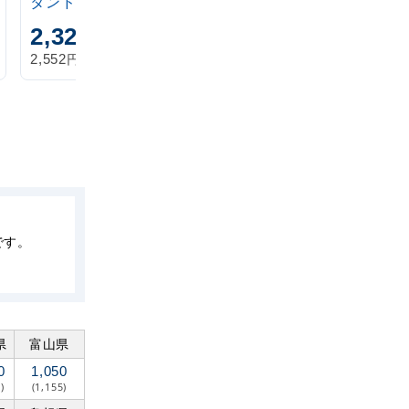
タンド 20L
アイボリー
2,320
1,870
円
円
円
円
2,552
2,057
税込
税込
です。
県
富山県
0
1,050
)
(1,155)