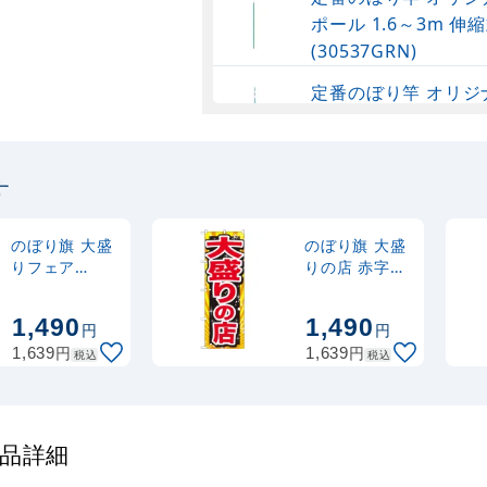
ポール 1.6～3m 伸縮
(30537GRN)
定番のぼり竿 オリジ
ポール 1.6～3m 伸
(30537SBL)
す
定番のぼり竿 オリジ
ポール 1.6～3m 伸縮
(30537BLK)
のぼり旗 大盛
のぼり旗 大盛
りフェア
りの店 赤字
(SNB-1282)
(SNB-1278)
注水型マルチのぼり
1,490
1,490
20L
円
円
円
円
1,639
1,639
税込
税込
商品詳細