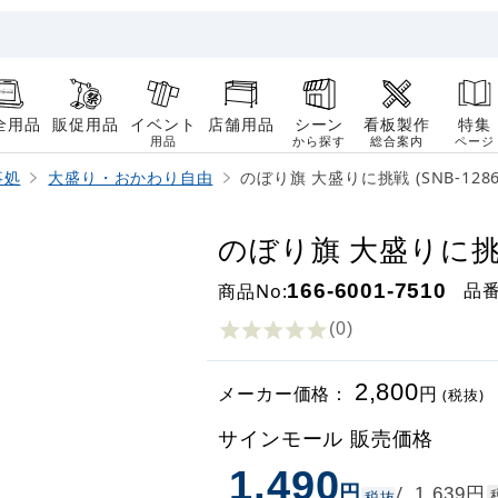
全用品
販促用品
イベント
店舗用品
シーン
看板製作
特集
用品
から探す
総合案内
ページ
事処
大盛り・おかわり自由
のぼり旗 大盛りに挑戦 (SNB-1286
のぼり旗 大盛りに挑戦 
品
商品No:
166-6001-7510
(0
)
2,800
メーカー価格：
円
(税抜)
サインモール 販売価格
1,490
円
円
/
1,639
税抜