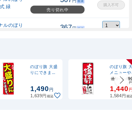
円
税抜
購入不可
式 緑
売り切れ中
ナルのぼり
367
円
税抜
縮式 水色
403
円
税込
カゴへ
ナルのぼり
367
円
税抜
式 黒
403
円
税込
カゴへ
のぼり旗 大盛
のぼり旗 
りにできます
メニューや
黄字 (SNB-
てます 赤
通常:
1,49
2,320
スタンド
円
税抜
1277)
(SNB-1209
1,490
1,440
2,552
円
税込
円
カゴへ
円
円
1,639
1,584
税込
税