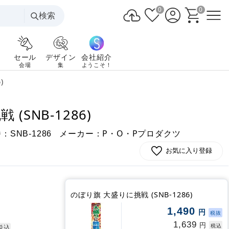
0
0
検索
セール
デザイン
会社紹介
会場
集
ようこそ！
)
(SNB-1286)
番：
メーカー：P・O・Pプロダクツ
SNB-1286
お気に入り登録
のぼり旗 大盛りに挑戦 (SNB-1286)
1,490
円
税抜
1,639
円
税込
税込