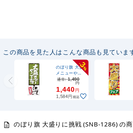
この商品を見た人はこんな商品も見ていま
3
-
のぼり旗 大盛
%
メニューやっ
てます 緑
通常:
1,490
円
(SNB-1208)
1,440
円
円
1,584
税込
のぼり旗 大盛りに挑戦 (SNB-1286) の