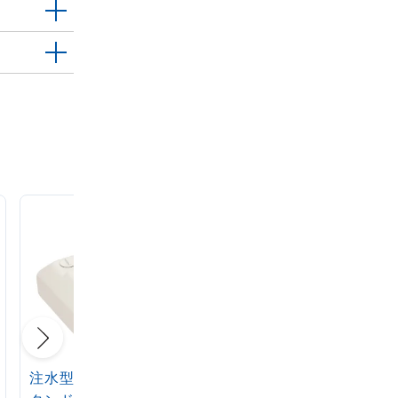
注水型マルチのぼりス
定番注水のぼりタンク