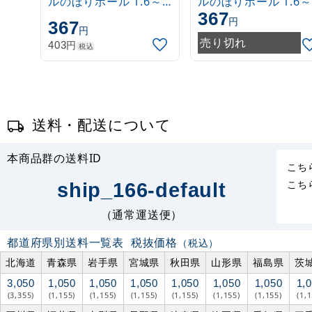
ルのぼりポール 1.6～
ルのぼりポール 1.6～
367
3m 伸縮式 白
3m 伸縮式 緑
円
367
円
(30537***)
(30537GRN)
売り切れ
円
403
税込
送料・配送について
本商品群の送料ID
こち
こち
ship_166-default
（通常運送便）
都道府県別送料一覧表
税抜価格
（税込）
北海道
青森県
岩手県
宮城県
秋田県
山形県
福島県
茨
3,050
1,050
1,050
1,050
1,050
1,050
1,050
1,
(3,355)
(1,155)
(1,155)
(1,155)
(1,155)
(1,155)
(1,155)
(1,