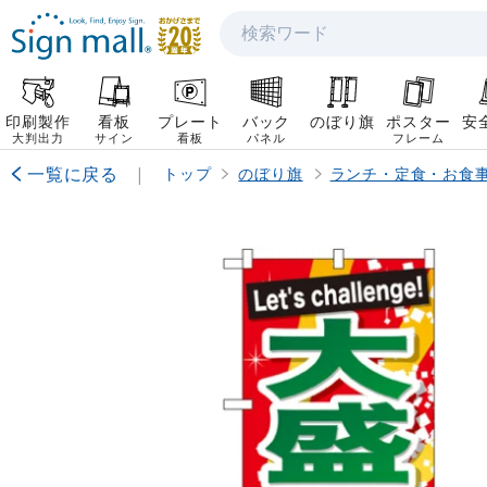
検索
印刷製作
看板
プレート
バック
のぼり旗
ポスター
安
大判出力
サイン
看板
パネル
フレーム
一覧に戻る
|
トップ
のぼり旗
ランチ・定食・お食