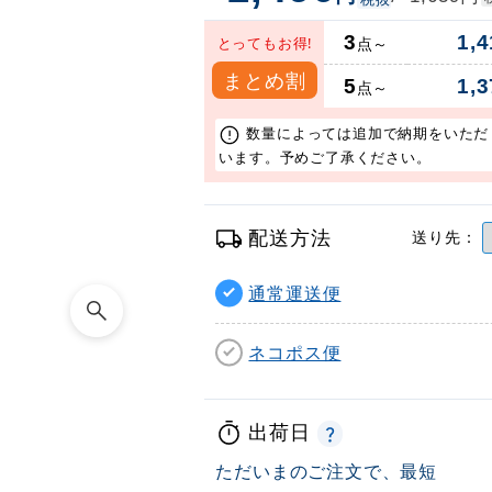
3
1,4
とってもお得!
点～
まとめ割
5
1,3
点～
数量によっては追加で納期をいただ
います。予めご了承ください。
配送方法
送り先：
通常運送便
ネコポス便
出荷日
ただいまのご注文で、最短