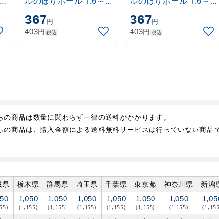
ルのぼりポール 1.6～
ルのぼりポール 1.6～
3m 伸縮式 水色
3m 伸縮式 黒
367
367
円
円
(30537SBL)
(30537BLK)
円
円
403
403
税込
税込
らの商品は数量に関わらず一律の送料がかかります。
らの商品は、購入金額による送料無料サービスは行っていない商品
城県
栃木県
群馬県
埼玉県
千葉県
東京都
神奈川県
新潟
050
1,050
1,050
1,050
1,050
1,050
1,050
1,05
155)
(1,155)
(1,155)
(1,155)
(1,155)
(1,155)
(1,155)
(1,155