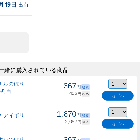
月19日
出荷
一緒に購入されている商品
ナルのぼり
367
円
税抜
式 白
403
円
税込
カゴへ
1,870
 アイボリ
円
税抜
2,057
円
税込
カゴへ
367
ナルのぼり