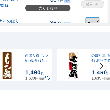
円
税抜
購入不可
式 緑
売り切れ中
ナルのぼり
367
円
税抜
縮式 水色
403
円
税込
カゴへ
ナルのぼり
367
円
税抜
式 黒
403
円
税込
カゴへ
のぼり旗 もつ
のぼり旗 
鍋 茶地 (SNB-
鍋 北海道
3324)
(SNB-3661
2,320
スタンド
円
税抜
1,490
1,490
円
2,552
円
税込
カゴへ
円
円
1,639
1,639
税込
税