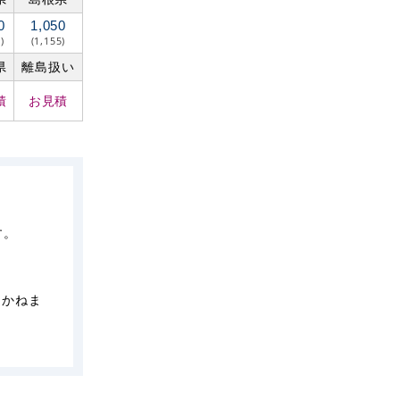
0
1,050
)
(1,155)
県
離島扱い
積
お見積
す。
しかねま