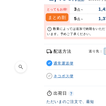
3
1,4
とってもお得!
点～
まとめ割
5
1,3
点～
数量によっては追加で納期をいただ
います。予めご了承ください。
配送方法
送り先：
通常運送便
ネコポス便
出荷日
ただいまのご注文で、最短