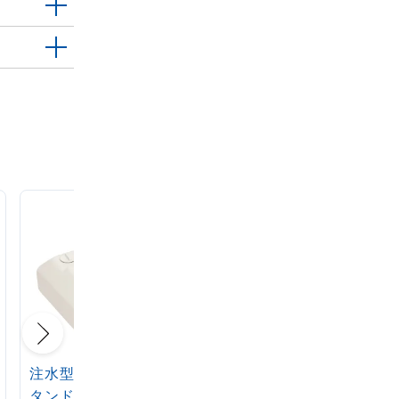
注水型マルチのぼりス
定番注水のぼりタンク
タンド 20L
アイボリー