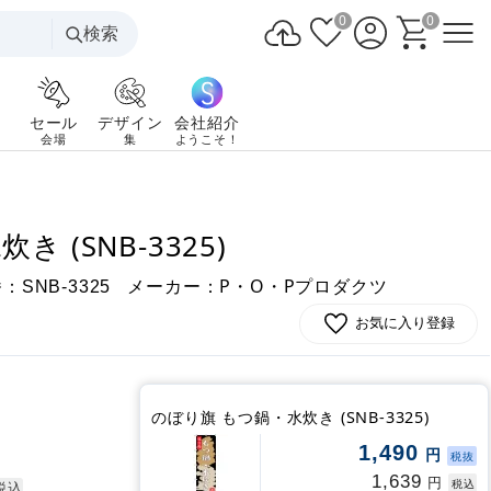
0
0
検索
セール
デザイン
会社紹介
会場
集
ようこそ！
 (SNB-3325)
番：
メーカー：P・O・Pプロダクツ
SNB-3325
お気に入り登録
のぼり旗 もつ鍋・水炊き (SNB-3325)
1,490
円
税抜
1,639
円
税込
税込