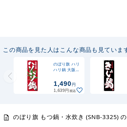
この商品を見た人はこんな商品も見ていま
のぼり旗 ハリ
ハリ鍋 大阪名
物 (SNB-
3483)
1,490
円
円
1,639
税込
のぼり旗 もつ鍋・水炊き (SNB-3325)