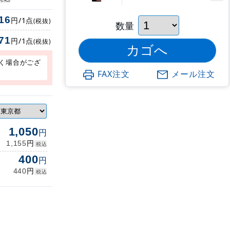
16
円/1点
(税抜)
数量
71
円/1点
(税抜)
く場合がござ
FAX注文
メール注文
1,050
円
円
1,155
税込
400
円
円
440
税込