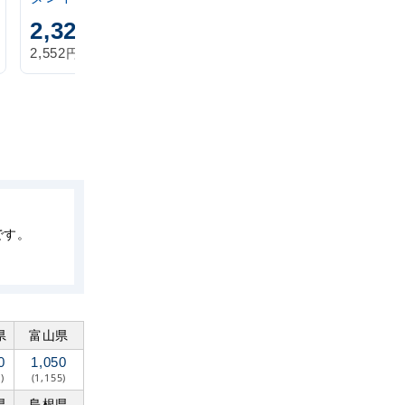
2,320
1,870
円
円
円
円
2,552
2,057
税込
税込
です。
県
富山県
0
1,050
)
(1,155)
県
島根県