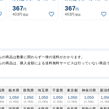
3m 伸縮式 水色
3m 伸縮式 黒
367
367
円
円
(30537SBL)
(30537BLK)
円
円
403
403
税込
税込
らの商品は数量に関わらず一律の送料がかかります。
らの商品は、購入金額による送料無料サービスは行っていない商品
城県
栃木県
群馬県
埼玉県
千葉県
東京都
神奈川県
新潟
050
1,050
1,050
1,050
1,050
1,050
1,050
1,05
155)
(1,155)
(1,155)
(1,155)
(1,155)
(1,155)
(1,155)
(1,155
重県
滋賀県
京都府
大阪府
兵庫県
奈良県
和歌山県
鳥取