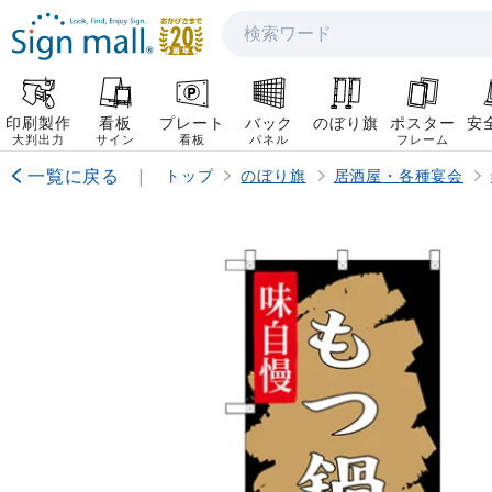
検索
印刷製作
看板
プレート
バック
のぼり旗
ポスター
安
大判出力
サイン
看板
パネル
フレーム
一覧に戻る
|
トップ
のぼり旗
居酒屋・各種宴会