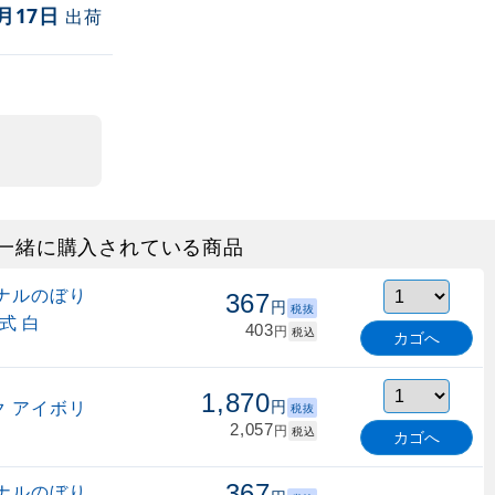
月17日
出荷
一緒に購入されている商品
ナルのぼり
367
円
税抜
式 白
403
円
税込
カゴへ
1,870
 アイボリ
円
税抜
2,057
円
税込
カゴへ
367
ナルのぼり