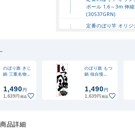
ポール 1.6～3m 伸縮
(30537GRN)
定番のぼり竿 オリジ
ポール 1.6～3m 伸
(30537SBL)
す
定番のぼり竿 オリジ
ポール 1.6～3m 伸縮
(30537BLK)
のぼり旗 きじ
のぼり旗 もつ
鍋 三重名物
鍋 味自慢
(SNB-3569)
(SNB-3322)
注水型マルチのぼり
1,490
1,490
円
円
20L
円
円
1,639
1,639
税込
税込
 の商品詳細