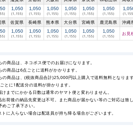
050
1,050
1,050
1,050
1,050
1,050
1,050
1,05
155)
(1,155)
(1,155)
(1,155)
(1,155)
(1,155)
(1,155)
(1,155
岡県
佐賀県
長崎県
熊本県
大分県
宮崎県
鹿児島県
沖縄
050
1,050
1,050
1,050
1,050
1,050
1,050
お見
155)
(1,155)
(1,155)
(1,155)
(1,155)
(1,155)
(1,155)
らの商品は、ネコポス便でのお届けになります。
らの商品は6点ごとに送料がかかります。
らの商品は、(税抜商品合計)25,000円以上購入で送料無料となりま
枚ごとに1配送分の送料が掛かります。
届けまでにかかる日数は通常のヤマト便と変わりません。
品出荷後の納品先変更は不可。また商品が届かない等のご対応は致
予めご了承下さい。
ストに入らない場合は配送員が持ち帰る場合がございます。