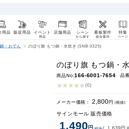
全用品
販促用品
イベント
店舗用品
シーン
看板製作
特集
用品
から探す
総合案内
ページ
鍋・おでん
のぼり旗 もつ鍋・水炊き (SNB-3325)
のぼり旗 もつ鍋・水炊き
品
商品No:
166-6001-7654
(0
)
2,800
メーカー価格：
円
(税抜)
サインモール 販売価格
1,490
円
円
/
1,639
税抜