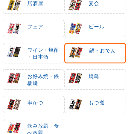
居酒屋
宴会
フェア
ビール
ワイン・焼酎
鍋・おでん
・日本酒
お好み焼・鉄
焼鳥
板焼
串かつ
もつ煮
飲み放題・食
べ放題