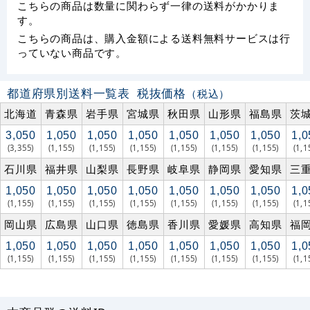
こちらの商品は数量に関わらず一律の送料がかかりま
す。
こちらの商品は、購入金額による送料無料サービスは行
っていない商品です。
都道府県別送料一覧表
税抜価格
（税込）
北海道
青森県
岩手県
宮城県
秋田県
山形県
福島県
茨
3,050
1,050
1,050
1,050
1,050
1,050
1,050
1,0
(3,355)
(1,155)
(1,155)
(1,155)
(1,155)
(1,155)
(1,155)
(1,1
石川県
福井県
山梨県
長野県
岐阜県
静岡県
愛知県
三
1,050
1,050
1,050
1,050
1,050
1,050
1,050
1,0
(1,155)
(1,155)
(1,155)
(1,155)
(1,155)
(1,155)
(1,155)
(1,1
岡山県
広島県
山口県
徳島県
香川県
愛媛県
高知県
福
1,050
1,050
1,050
1,050
1,050
1,050
1,050
1,0
(1,155)
(1,155)
(1,155)
(1,155)
(1,155)
(1,155)
(1,155)
(1,1