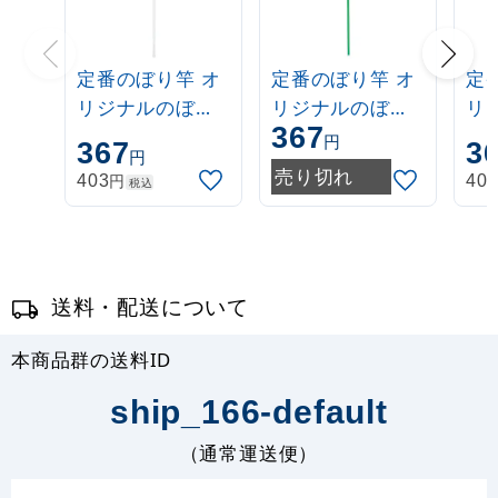
定番のぼり竿 オ
定番のぼり竿 オ
定
リジナルのぼり
リジナルのぼり
リ
367
ポール 1.6～3m
ポール 1.6～3m
ポー
円
367
3
円
伸縮式 白
伸縮式 緑
伸
売り切れ
円
403
40
税込
(30537***)
(30537GRN)
(3
送料・配送について
本商品群の送料ID
ship_166-default
（通常運送便）