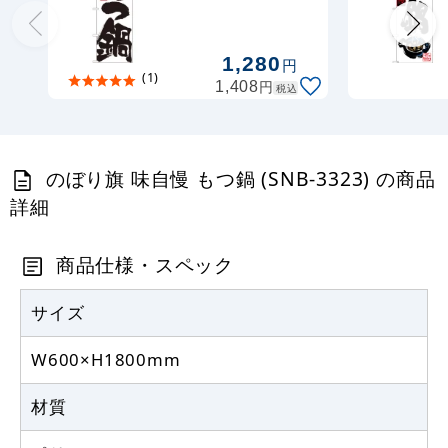
定番のぼり竿 オリジナルのぼりポール
1.6～3m 伸縮式 水色 (30537SBL)
1,280
円
(1)
円
1,408
税込
367
円
税抜
403
円
税込
カゴへ
のぼり旗 味自慢 もつ鍋 (SNB-3323) の商品
定番のぼり竿 オリジナルのぼりポール
詳細
1.6～3m 伸縮式 黒 (30537BLK)
367
商品仕様・スペック
円
税抜
403
円
税込
カゴへ
サイズ
W600×H1800mm
注水型マルチのぼりスタンド 20L
材質
2,320
円
税抜
2,552
円
税込