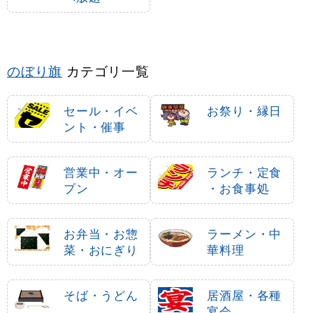
のぼり旗
カテゴリ一覧
セール・イベ
お祭り・縁日
ント・催事
営業中・オー
ランチ・定食
プン
・お食事処
お弁当・お惣
ラーメン・中
菜・おにぎり
華料理
そば・うどん
居酒屋・各種
宴会