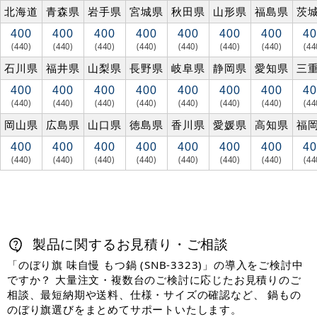
北海道
青森県
岩手県
宮城県
秋田県
山形県
福島県
茨
400
400
400
400
400
400
400
40
(440)
(440)
(440)
(440)
(440)
(440)
(440)
(44
石川県
福井県
山梨県
長野県
岐阜県
静岡県
愛知県
三
400
400
400
400
400
400
400
40
(440)
(440)
(440)
(440)
(440)
(440)
(440)
(44
岡山県
広島県
山口県
徳島県
香川県
愛媛県
高知県
福
400
400
400
400
400
400
400
40
(440)
(440)
(440)
(440)
(440)
(440)
(440)
(44
製品に関するお見積り・ご相談
「のぼり旗 味自慢 もつ鍋 (SNB-3323)」の導入をご検討中
ですか？ 大量注文・複数台のご検討に応じたお見積りのご
相談、最短納期や送料、仕様・サイズの確認など、 鍋もの
のぼり旗選びをまとめてサポートいたします。