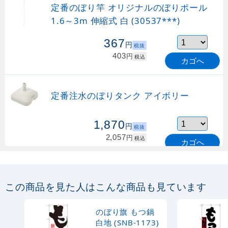
定番のぼり竿 オリジナルのぼりポール
1.6～3m 伸縮式 白 (30537***)
367
円
税抜
403
円
税込
カゴへ
定番注水のぼりタンク アイボリー
1,870
円
税抜
2,057
円
税込
カゴへ
定番のぼり竿 オリジナルのぼりポール
1.6～3m 伸縮式 緑 (30537GRN)
この商品を見た人はこんな商品も見ています
367
円
税抜
購入不可
のぼり旗 もつ鍋
売り切れ中
白地 (SNB-1173)