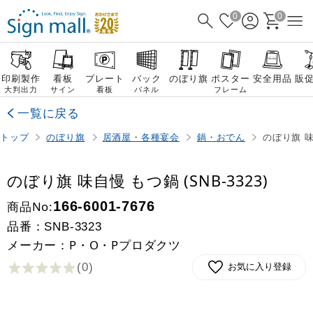
0
0
印刷製作
看板
プレート
バック
のぼり旗
ポスター
安全用品
販
大判出力
サイン
看板
パネル
フレーム
一覧に戻る
トップ
のぼり旗
居酒屋・各種宴会
鍋・おでん
のぼり旗 味自
のぼり旗 味自慢 もつ鍋 (SNB-3323)
商品No:
166-6001-7676
品番：
SNB-3323
メーカー：P・O・Pプロダクツ
(0
)
お気に入り登録