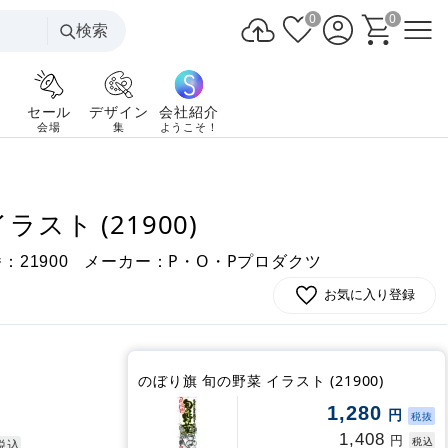
0
0
検索
セール
デザイン
会社紹介
会場
集
ようこそ！
スト (21900)
番：
メーカー：P・O・Pプロダクツ
21900
お気に入り登録
のぼり旗 旬の野菜 イラスト (21900)
1,280
円
税抜
1,408
円
税込
税込