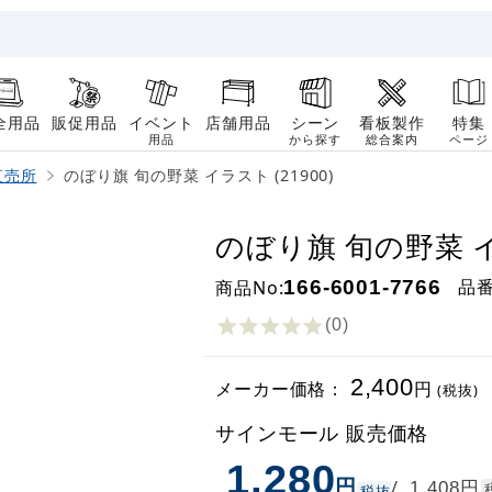
全用品
販促用品
イベント
店舗用品
シーン
看板製作
特集
用品
から探す
総合案内
ページ
直売所
のぼり旗 旬の野菜 イラスト (21900)
のぼり旗 旬の野菜 イラ
品
商品No:
166-6001-7766
(0
)
2,400
メーカー価格：
円
(税抜)
サインモール 販売価格
1,280
円
円
/
1,408
税抜