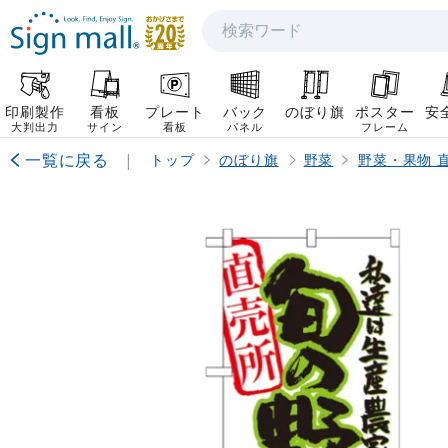
検索
印刷製作
看板
プレート
バック
のぼり旗
ポスター
安
大判出力
サイン
看板
パネル
フレーム
一覧に戻る
|
トップ
のぼり旗
野菜
野菜・果物 