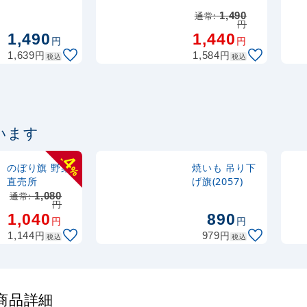
(SNB-2206)
(SNB-2205)
注水型マルチのぼり
通常:
1,490
円
20L
1,490
1,440
円
円
円
円
1,639
1,584
税込
税込
います
4
-
のぼり旗 野菜
焼いも 吊り下
%
直売所
げ旗(2057)
通常:
1,080
円
1,040
890
円
円
円
円
1,144
979
税込
税込
の商品詳細