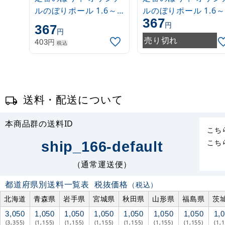
ルのぼりポール 1.6～
ルのぼりポール 1.6～
367
3m 伸縮式 白
3m 伸縮式 緑
円
367
円
(30537***)
(30537GRN)
売り切れ
円
403
税込
送料・配送について
本商品群の送料ID
こち
こち
ship_166-default
（通常運送便）
都道府県別送料一覧表
税抜価格
（税込）
北海道
青森県
岩手県
宮城県
秋田県
山形県
福島県
茨
3,050
1,050
1,050
1,050
1,050
1,050
1,050
1,
(3,355)
(1,155)
(1,155)
(1,155)
(1,155)
(1,155)
(1,155)
(1,