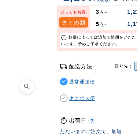
3
1,2
とってもお得!
点～
まとめ割
5
1,1
点～
数量によっては追加で納期をいただ
います。予めご了承ください。
配送方法
送り先：
通常運送便
ネコポス便
出荷日
ただいまのご注文で、最短