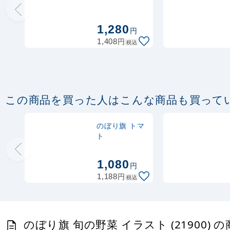
(21899)
1,280
円
円
1,408
税込
この商品を買った人はこんな商品も買って
のぼり旗 トマ
ト
1,080
円
円
1,188
税込
のぼり旗 旬の野菜 イラスト (21900) 