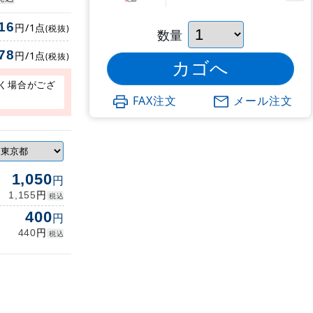
16
円/1点
(税抜)
数量
78
円/1点
(税抜)
く場合がござ
FAX注文
メール注文
1,050
円
円
1,155
税込
400
円
円
440
税込