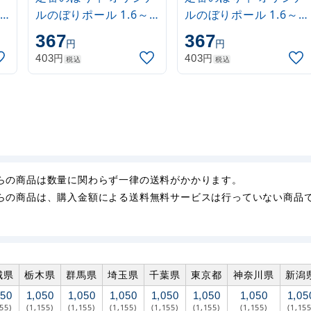
ルのぼりポール 1.6～
ルのぼりポール 1.6～
3m 伸縮式 水色
3m 伸縮式 黒
367
367
円
円
(30537SBL)
(30537BLK)
円
円
403
403
税込
税込
らの商品は数量に関わらず一律の送料がかかります。
らの商品は、購入金額による送料無料サービスは行っていない商品
城県
栃木県
群馬県
埼玉県
千葉県
東京都
神奈川県
新潟
050
1,050
1,050
1,050
1,050
1,050
1,050
1,05
155)
(1,155)
(1,155)
(1,155)
(1,155)
(1,155)
(1,155)
(1,155