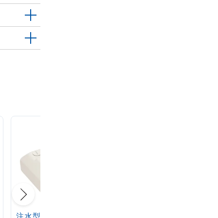
注水型マルチのぼりス
定番注水のぼりタンク