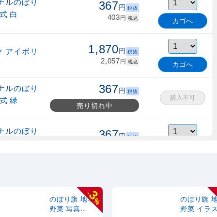
ナルのぼり
367
円
税抜
式 白
403
円
税込
カゴへ
1,870
 アイボリ
円
税抜
2,057
円
税込
カゴへ
367
ナルのぼり
円
税抜
購入不可
式 緑
売り切れ中
ナルのぼり
367
円
税抜
縮式 水色
403
円
税込
カゴへ
ナルのぼり
367
円
税抜
式 黒
403
円
税込
3
-
カゴへ
のぼり旗 地場
のぼり旗 
%
野菜 写真
野菜 イラ