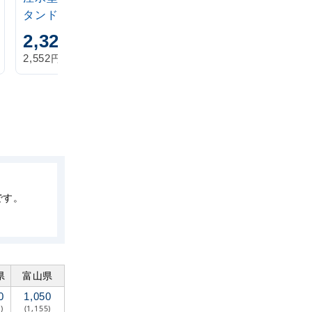
タンド 20L
アイボリー
2,320
1,870
円
円
円
円
2,552
2,057
税込
税込
です。
県
富山県
0
1,050
)
(1,155)