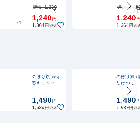
(21909)
(21910)
2,320
スタンド
円
税抜
通常:
1,280
通常:
1,28
円
2,552
円
税込
カゴへ
1,240
1,240
円
(1)
円
円
1,364
1,364
税込
税
のぼり旗 表示:
のぼり旗 特
春キャベツ
たけのこ
(7871)
(21505)
1,490
1,490
円
円
円
1,639
1,639
税込
税