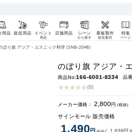
全用品
販促用品
イベント
店舗用品
シーン
看板製作
特集
用品
から探す
総合案内
ページ
のぼり旗 アジア・エスニック料理 (SNB-2048)
のぼり旗 アジア・エス
品
商品No:
166-6001-8334
(0
)
2,800
メーカー価格：
円
(税抜)
サインモール 販売価格
1,490
円
円
/
1,639
税抜