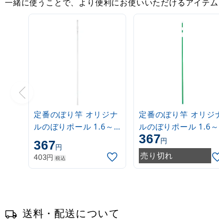
一緒に使うことで、より便利にお使いいただけるアイテム
定番のぼり竿 オリジナ
定番のぼり竿 オリジ
ルのぼりポール 1.6～
ルのぼりポール 1.6～
367
3m 伸縮式 白
3m 伸縮式 緑
円
367
円
(30537***)
(30537GRN)
売り切れ
円
403
税込
送料・配送について