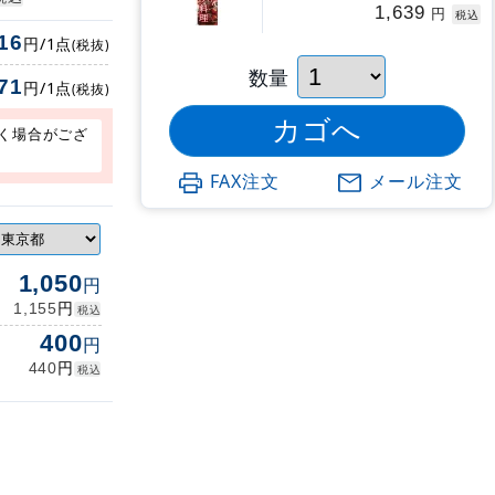
1,639
円
税込
16
円/1点
(税抜)
数量
71
円/1点
(税抜)
く場合がござ
FAX注文
メール注文
1,050
円
円
1,155
税込
400
円
円
440
税込