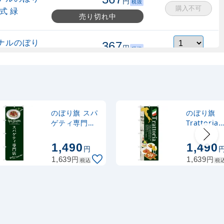
円
税抜
購入不可
式 緑
売り切れ中
ナルのぼり
367
円
税抜
縮式 水色
403
円
税込
カゴへ
ナルのぼり
367
円
税抜
式 黒
403
円
税込
カゴへ
のぼり旗 スパ
のぼり旗
ゲティ専門店
Trattoria
(SNB-3144)
(SNB-3103
2,320
スタンド
円
税抜
1,490
1,490
円
2,552
円
税込
カゴへ
円
円
1,639
1,639
税込
税