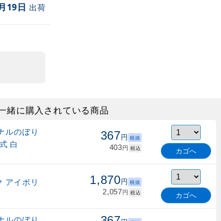
月19日
出荷
一緒に購入されている商品
ナルのぼり
367
円
税抜
式 白
403
円
税込
カゴへ
1,870
 アイボリ
円
税抜
2,057
円
税込
カゴへ
367
ナルのぼり