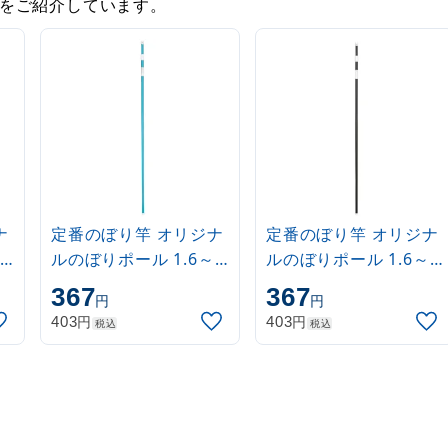
をご紹介しています。
ナ
定番のぼり竿 オリジナ
定番のぼり竿 オリジナ
ルのぼりポール 1.6～
ルのぼりポール 1.6～
3m 伸縮式 水色
3m 伸縮式 黒
367
367
円
円
(30537SBL)
(30537BLK)
円
円
403
403
税込
税込