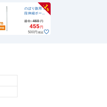
1
-
のぼり旗用 3
%
段伸縮ポール
(白) (846)
通常:
460
円
455
円
円
500
税込