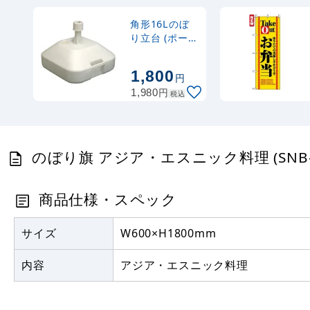
角形16Lのぼ
り立台 (ポール
台) (589)
1,800
円
円
1,980
税込
のぼり旗 アジア・エスニック料理 (SNB-
商品仕様・スペック
サイズ
W600×H1800mm
内容
アジア・エスニック料理