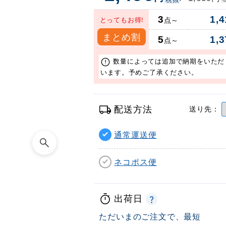
3
1,4
とってもお得!
点～
まとめ割
5
1,3
点～
数量によっては追加で納期をいただ
います。予めご了承ください。
配送方法
送り先：
通常運送便
ネコポス便
出荷日
ただいまのご注文で、最短