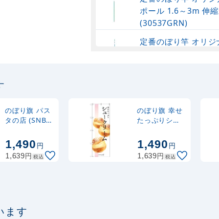
ポール 1.6～3m 伸縮
(30537GRN)
定番のぼり竿 オリジ
ポール 1.6～3m 伸
(30537SBL)
す
定番のぼり竿 オリジ
ポール 1.6～3m 伸縮
(30537BLK)
のぼり旗 パス
のぼり旗 幸せ
タの店 (SNB-
たっぷりシュ
3152)
ークリーム
注水型マルチのぼり
(SNB-2838)
1,490
1,490
円
円
20L
円
円
1,639
1,639
税込
税込
います