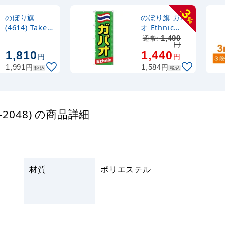
3
-
のぼり旗
のぼり旗 ガパ
%
(4614) Take
オ Ethnic
Out お弁当
(TR-039)
通常:
1,490
円
1,810
1,440
円
円
円
円
1,991
1,584
税込
税込
2048) の商品詳細
材質
ポリエステル