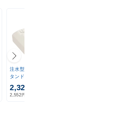
注水型マルチのぼりス
定番注水のぼりタンク
タンド 20L
アイボリー
2,320
1,870
円
円
円
円
2,552
2,057
税込
税込