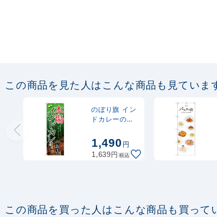
この商品を見た人はこんな商品も見ていま
のぼり旗 イン
ドカレーのお
店 本場 (SNB-
2148)
1,490
円
円
1,639
税込
この商品を買った人はこんな商品も買って