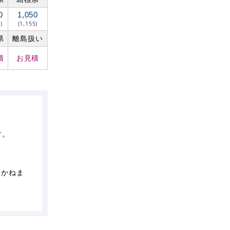
0
1,050
)
(1,155)
県
離島扱い
積
お見積
す。
しかねま