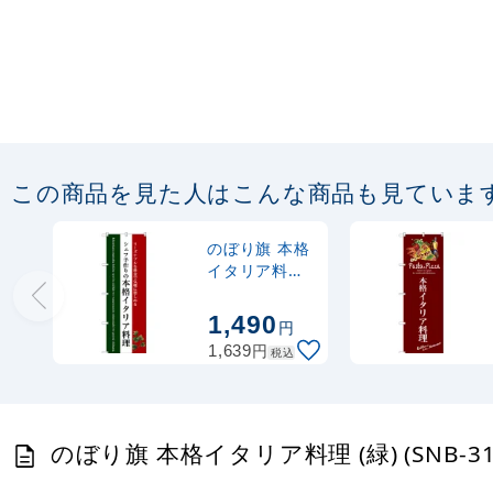
この商品を見た人はこんな商品も見ていま
のぼり旗 本格
イタリア料理
(白地) (SNB-
3087)
1,490
円
円
1,639
税込
のぼり旗 本格イタリア料理 (緑) (SNB-3