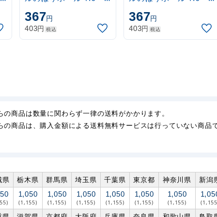
3m 伸縮式 水色
3m 伸縮式 黒
367
367
円
円
(30537SBL)
(30537BLK)
円
円
403
403
税込
税込
らの商品は数量に関わらず一律の送料がかかります。
らの商品は、購入金額による送料無料サービスは行っていない商品
城県
栃木県
群馬県
埼玉県
千葉県
東京都
神奈川県
新潟
050
1,050
1,050
1,050
1,050
1,050
1,050
1,05
155)
(1,155)
(1,155)
(1,155)
(1,155)
(1,155)
(1,155)
(1,155
重県
滋賀県
京都府
大阪府
兵庫県
奈良県
和歌山県
鳥取