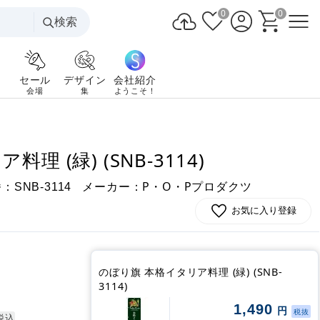
0
0
検索
セール
デザイン
会社紹介
会場
集
ようこそ！
 (緑) (SNB-3114)
番：
メーカー：P・O・Pプロダクツ
SNB-3114
お気に入り登録
のぼり旗 本格イタリア料理 (緑) (SNB-
3114)
1,490
円
税抜
税込