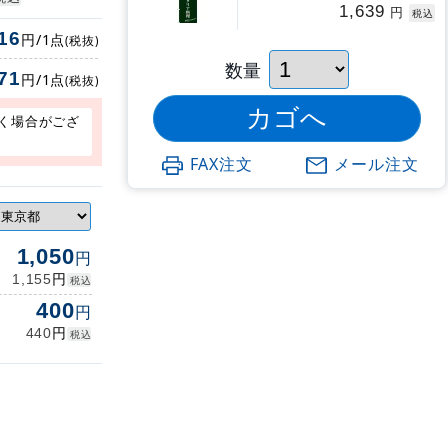
1,639
円
税込
16
円/1点
(税抜)
数量
71
円/1点
(税抜)
く場合がござ
FAX注文
メール注文
1,050
円
円
1,155
税込
400
円
円
440
税込