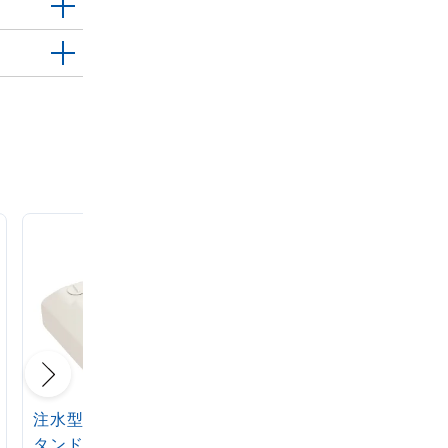
注水型マルチのぼりス
定番注水のぼりタンク
タンド 20L
アイボリー