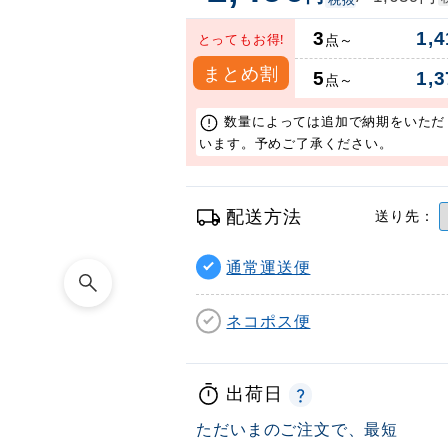
3
1,4
とってもお得!
点～
まとめ割
5
1,3
点～
数量によっては追加で納期をいただ
います。予めご了承ください。
配送方法
送り先：
通常運送便
ネコポス便
出荷日
ただいまのご注文で、最短