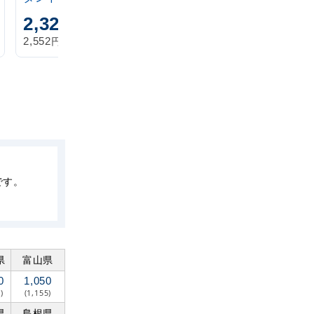
2,320
1,870
円
円
円
円
2,552
2,057
税込
税込
です。
県
富山県
0
1,050
)
(1,155)
県
島根県