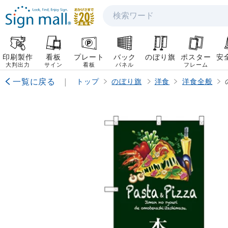
検索
印刷製作
看板
プレート
バック
のぼり旗
ポスター
安
大判出力
サイン
看板
パネル
フレーム
一覧に戻る
|
トップ
のぼり旗
洋食
洋食全般