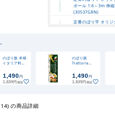
ポール 1.6～3m 伸縮
(30537GRN)
定番のぼり竿 オリジ
ポール 1.6～3m 伸
(30537SBL)
す
定番のぼり竿 オリジ
ポール 1.6～3m 伸縮
(30537BLK)
のぼり旗 本格
のぼり旗
イタリア料理
Trattoria
(赤) (SNB-
(SNB-3103)
注水型マルチのぼり
3109)
1,490
1,490
円
円
20L
円
円
1,639
1,639
税込
税込
114) の商品詳細