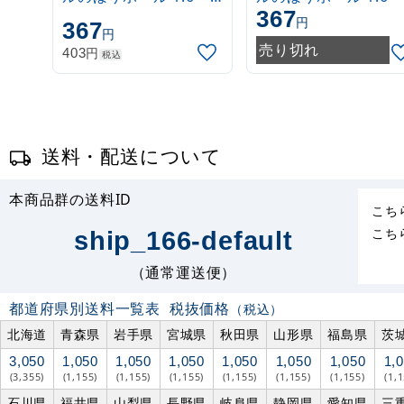
367
3m 伸縮式 白
3m 伸縮式 緑
円
367
円
(30537***)
(30537GRN)
売り切れ
円
403
税込
送料・配送について
本商品群の送料ID
こち
こち
ship_166-default
（通常運送便）
都道府県別送料一覧表
税抜価格
（税込）
北海道
青森県
岩手県
宮城県
秋田県
山形県
福島県
茨
3,050
1,050
1,050
1,050
1,050
1,050
1,050
1,
(3,355)
(1,155)
(1,155)
(1,155)
(1,155)
(1,155)
(1,155)
(1,
石川県
福井県
山梨県
長野県
岐阜県
静岡県
愛知県
三