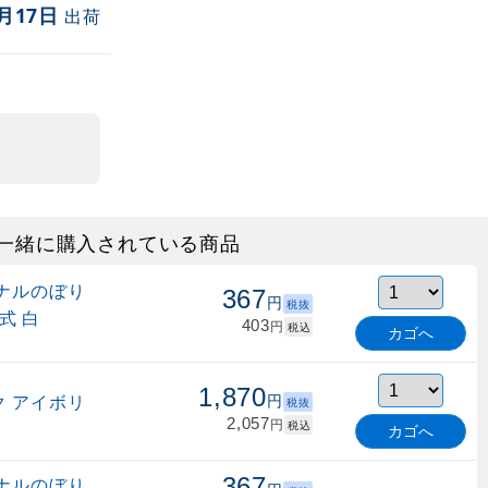
月17日
出荷
一緒に購入されている商品
ナルのぼり
367
円
税抜
式 白
403
円
税込
カゴへ
1,870
 アイボリ
円
税抜
2,057
円
税込
カゴへ
367
ナルのぼり