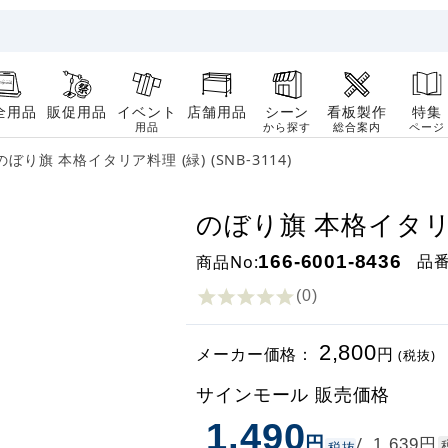
全用品
販促用品
イベント
店舗用品
シーン
看板製作
特集
用品
から探す
総合案内
ページ
のぼり旗 本格イタリア料理 (緑) (SNB-3114)
のぼり旗 本格イタリア料理
品
商品No:
166-6001-8436
(0
)
2,800
メーカー価格：
円
(税抜)
サインモール 販売価格
1,490
円
円
/
1,639
税抜