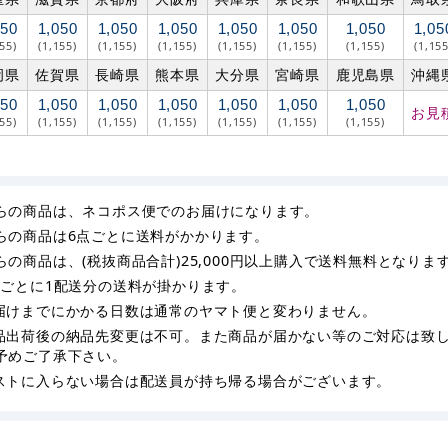
050
1,050
1,050
1,050
1,050
1,050
1,050
1,05
155)
(1,155)
(1,155)
(1,155)
(1,155)
(1,155)
(1,155)
(1,155
岡県
佐賀県
長崎県
熊本県
大分県
宮崎県
鹿児島県
沖縄
050
1,050
1,050
1,050
1,050
1,050
1,050
お見
155)
(1,155)
(1,155)
(1,155)
(1,155)
(1,155)
(1,155)
らの商品は、ネコポス便でのお届けになります。
らの商品は6点ごとに送料がかかります。
らの商品は、(税抜商品合計)25,000円以上購入で送料無料となりま
枚ごとに1配送分の送料が掛かります。
届けまでにかかる日数は通常のヤマト便と変わりません。
品出荷後の納品先変更は不可。また商品が届かない等のご対応は致
予めご了承下さい。
ストに入らない場合は配送員が持ち帰る場合がございます。