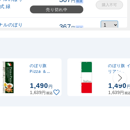
円
税抜
購入不可
式 緑
売り切れ中
ナルのぼり
367
円
税抜
縮式 水色
403
円
税込
カゴへ
ナルのぼり
367
円
税抜
式 黒
403
円
税込
カゴへ
のぼり旗
のぼり旗 
Pizza ＆
リアン
Pasta (SNB-
(Italian)
2,320
スタンド
円
税抜
3102)
(SNB-1067
1,490
1,490
円
2,552
円
税込
カゴへ
円
円
1,639
1,639
税込
税