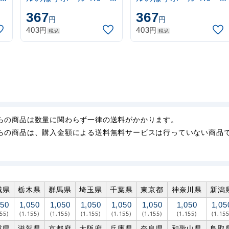
3m 伸縮式 水色
3m 伸縮式 黒
367
367
円
円
(30537SBL)
(30537BLK)
円
円
403
403
税込
税込
らの商品は数量に関わらず一律の送料がかかります。
らの商品は、購入金額による送料無料サービスは行っていない商品
城県
栃木県
群馬県
埼玉県
千葉県
東京都
神奈川県
新潟
050
1,050
1,050
1,050
1,050
1,050
1,050
1,05
155)
(1,155)
(1,155)
(1,155)
(1,155)
(1,155)
(1,155)
(1,155
重県
滋賀県
京都府
大阪府
兵庫県
奈良県
和歌山県
鳥取