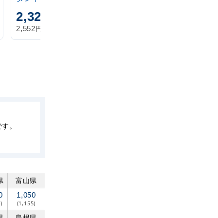
2,320
1,870
円
円
円
円
2,552
2,057
税込
税込
です。
県
富山県
0
1,050
)
(1,155)
県
島根県