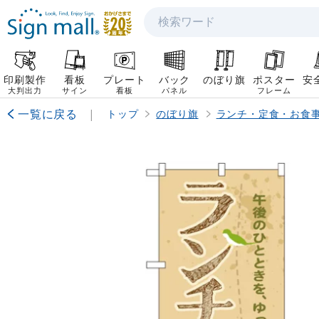
検索
印刷製作
看板
プレート
バック
のぼり旗
ポスター
安
大判出力
サイン
看板
パネル
フレーム
一覧に戻る
|
トップ
のぼり旗
ランチ・定食・お食