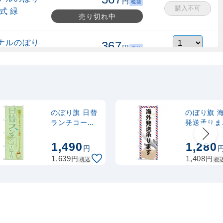
円
税抜
購入不可
式 緑
売り切れ中
ナルのぼり
367
円
税抜
縮式 水色
403
円
税込
カゴへ
ナルのぼり
367
円
税抜
式 黒
403
円
税込
カゴへ
のぼり旗 日替
のぼり旗 
ランチコーヒ
発送承りま
ー付 (SNB-
(GNB-2323
2,320
スタンド
円
税抜
1069)
1,490
1,280
円
2,552
円
税込
カゴへ
円
円
1,639
1,408
税込
税