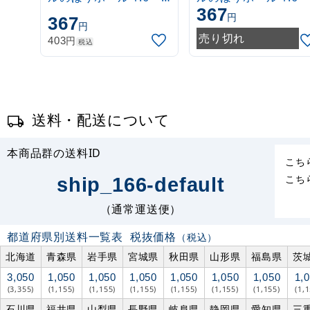
367
3m 伸縮式 白
3m 伸縮式 緑
円
367
円
(30537***)
(30537GRN)
売り切れ
円
403
税込
送料・配送について
本商品群の送料ID
こち
こち
ship_166-default
（通常運送便）
都道府県別送料一覧表
税抜価格
（税込）
北海道
青森県
岩手県
宮城県
秋田県
山形県
福島県
茨
3,050
1,050
1,050
1,050
1,050
1,050
1,050
1,
(3,355)
(1,155)
(1,155)
(1,155)
(1,155)
(1,155)
(1,155)
(1,
石川県
福井県
山梨県
長野県
岐阜県
静岡県
愛知県
三