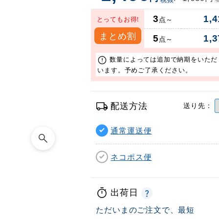
3
1,4
とってもお得!
点～
まとめ割
5
1,3
点～
数量によっては追加で納期をいただ
います。予めご了承ください。
配送方法
送り先：
通常運送便
ネコポス便
出荷日
ただいまのご注文で、最短