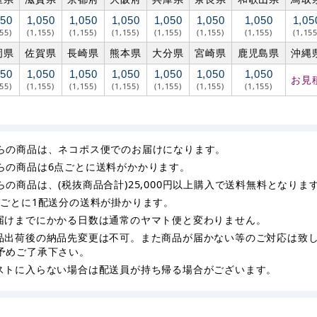
050
1,050
1,050
1,050
1,050
1,050
1,050
1,05
155)
(1,155)
(1,155)
(1,155)
(1,155)
(1,155)
(1,155)
(1,155
岡県
佐賀県
長崎県
熊本県
大分県
宮崎県
鹿児島県
沖縄
050
1,050
1,050
1,050
1,050
1,050
1,050
お見
155)
(1,155)
(1,155)
(1,155)
(1,155)
(1,155)
(1,155)
らの商品は、ネコポス便でのお届けになります。
らの商品は6点ごとに送料がかかります。
らの商品は、(税抜商品合計)25,000円以上購入で送料無料となりま
枚ごとに1配送分の送料が掛かります。
届けまでにかかる日数は通常のヤマト便と変わりません。
品出荷後の納品先変更は不可。また商品が届かない等のご対応は致
予めご了承下さい。
ストに入らない場合は配送員が持ち帰る場合がございます。