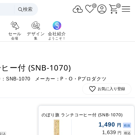
0
0
検索
セール
デザイン
会社紹介
会場
集
ようこそ！
付 (SNB-1070)
番：
メーカー：P・O・Pプロダクツ
SNB-1070
お気に入り登録
のぼり旗 ランチコーヒー付 (SNB-1070)
1,490
円
税抜
1,639
円
税込
税込