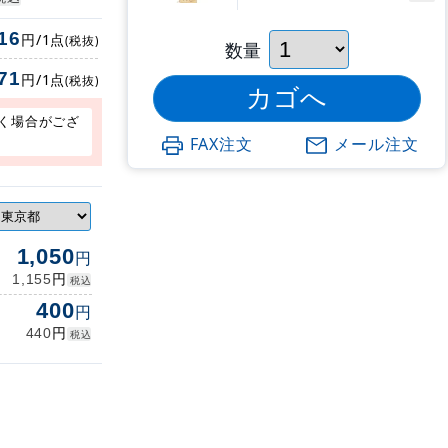
16
円/1点
(税抜)
数量
71
円/1点
(税抜)
く場合がござ
FAX注文
メール注文
1,050
円
円
1,155
税込
400
円
円
440
税込