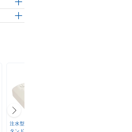
注水型マルチのぼりス
定番注水のぼりタンク
タンド 20L
アイボリー