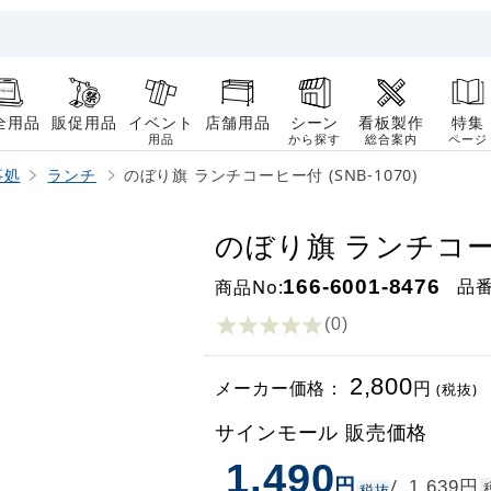
全用品
販促用品
イベント
店舗用品
シーン
看板製作
特集
用品
から探す
総合案内
ページ
事処
ランチ
のぼり旗 ランチコーヒー付 (SNB-1070)
のぼり旗 ランチコーヒー
品
商品No:
166-6001-8476
(0
)
2,800
メーカー価格：
円
(税抜)
サインモール 販売価格
1,490
円
円
/
1,639
税抜