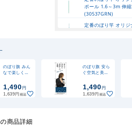
ポール 1.6～3m 伸縮
(30537GRN)
定番のぼり竿 オリジ
ポール 1.6～3m 伸
(30537SBL)
す
定番のぼり竿 オリジ
ポール 1.6～3m 伸縮
(30537BLK)
のぼり旗 みん
のぼり旗 安ら
なで楽しくテ
ぐ空気と美味
ィータイム
しい空間
注水型マルチのぼり
(SNB-3086)
(SNB-3085)
1,490
1,490
円
円
20L
円
円
1,639
1,639
税込
税込
) の商品詳細