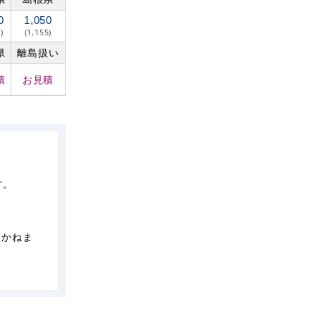
0
1,050
)
(1,155)
県
離島扱い
積
お見積
す。
しかねま