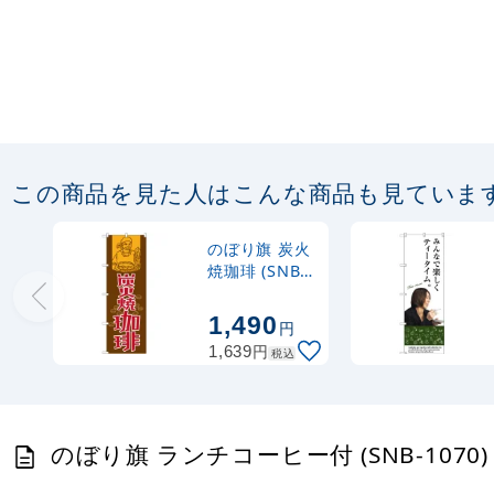
この商品を見た人はこんな商品も見ていま
のぼり旗 炭火
焼珈琲 (SNB-
1106)
1,490
円
円
1,639
税込
のぼり旗 ランチコーヒー付 (SNB-1070