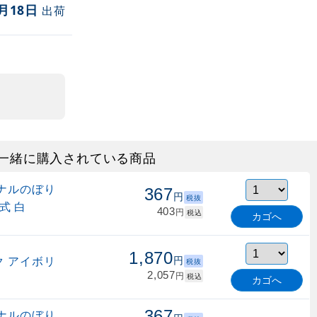
月18日
出荷
一緒に購入されている商品
ナルのぼり
367
円
税抜
式 白
403
円
税込
カゴへ
1,870
 アイボリ
円
税抜
2,057
円
税込
カゴへ
367
ナルのぼり