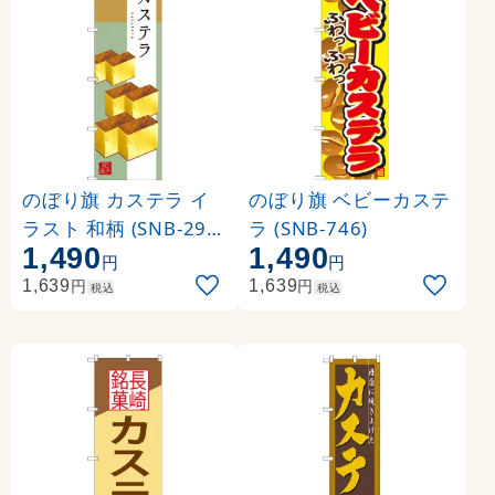
のぼり旗 カステラ イ
のぼり旗 ベビーカステ
ラスト 和柄 (SNB-298
ラ (SNB-746)
1,490
1,490
7)
円
円
円
円
1,639
1,639
税込
税込