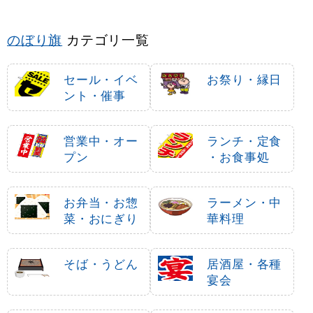
のぼり旗
カテゴリ一覧
セール・イベ
お祭り・縁日
ント・催事
営業中・オー
ランチ・定食
プン
・お食事処
お弁当・お惣
ラーメン・中
菜・おにぎり
華料理
そば・うどん
居酒屋・各種
宴会