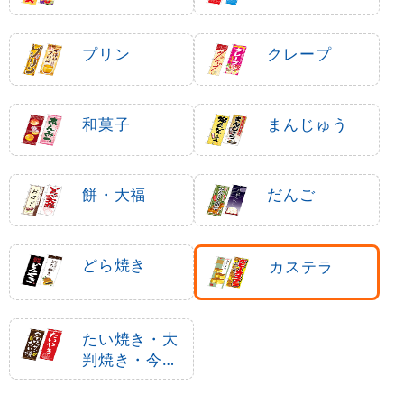
プリン
クレープ
和菓子
まんじゅう
餅・大福
だんご
どら焼き
カステラ
たい焼き・大
判焼き・今川
焼き