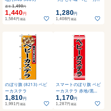
テラ (22189)
1,490
通常:
円
1,440
1,280
円
円
円
円
1,584
1,408
税込
税込
のぼり旗 (8213) ベビ
スマートのぼり旗 ベビ
ーカステラ
ーカステラ 赤地/黒文
1,810
1,170
字/白帯 (SNB-2680)
円
円
円
円
1,991
1,287
税込
税込