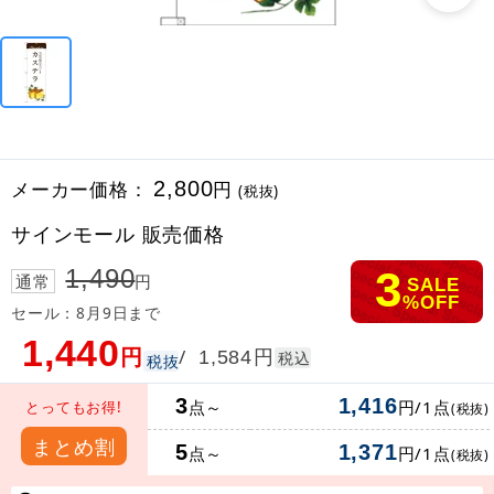
メーカー価格：
2,800
円
(税抜)
サインモール 販売価格
3
1,490
通常
円
SALE
%OFF
セール：8月9日まで
1,440
円
円
/
1,584
税込
税抜
3
1,416
点～
円/1点
とってもお得!
(税抜)
まとめ割
5
1,371
点～
円/1点
(税抜)