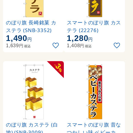
のぼり旗 長崎銘菓 カ
スマートのぼり旗 カス
ステラ (SNB-3352)
テラ (22276)
1,490
1,280
円
円
円
円
1,639
1,408
税込
税込
3
-
%
のぼり旗 カステラ (白
スマートのぼり旗 昔な
地) (SNB-3009)
つかしい味 ベビーカス