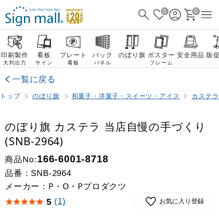
0
0
印刷製作
看板
プレート
バック
のぼり旗
ポスター
安全用品
販
大判出力
サイン
看板
パネル
フレーム
一覧に戻る
トップ
のぼり旗
和菓子・洋菓子・スイーツ・アイス
カステラ
のぼり旗 カステラ 当店自慢の手づくり
(SNB-2964)
商品No:
166-6001-8718
品番：
SNB-2964
メーカー：P・O・Pプロダクツ
(1)
5
お気に入り登録