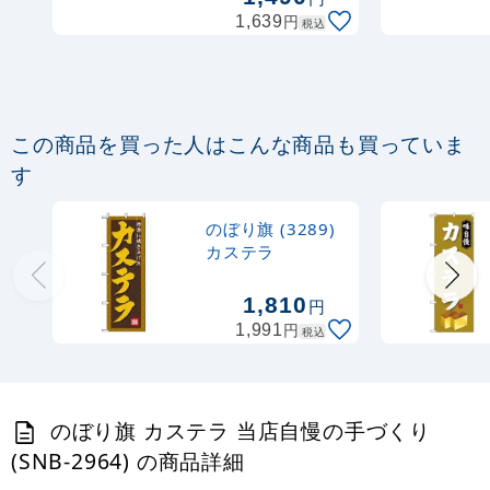
円
1,639
税込
367
円
税抜
403
円
税込
カゴへ
定番のぼり竿 オリジナルのぼりポール
この商品を買った人はこんな商品も買っていま
1.6～3m 伸縮式 黒 (30537BLK)
す
367
円
税抜
のぼり旗 (3289)
403
円
税込
カゴへ
カステラ
1,810
円
注水型マルチのぼりスタンド 20L
円
1,991
税込
2,320
円
税抜
2,552
円
税込
カゴへ
のぼり旗 カステラ 当店自慢の手づくり
(SNB-2964) の商品詳細