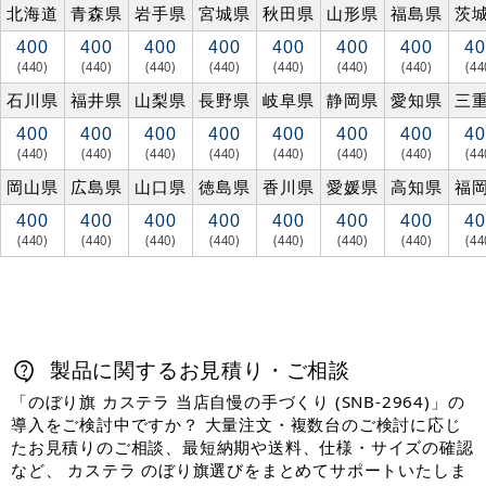
北海道
青森県
岩手県
宮城県
秋田県
山形県
福島県
茨
400
400
400
400
400
400
400
40
(440)
(440)
(440)
(440)
(440)
(440)
(440)
(44
石川県
福井県
山梨県
長野県
岐阜県
静岡県
愛知県
三
400
400
400
400
400
400
400
40
(440)
(440)
(440)
(440)
(440)
(440)
(440)
(44
岡山県
広島県
山口県
徳島県
香川県
愛媛県
高知県
福
400
400
400
400
400
400
400
40
(440)
(440)
(440)
(440)
(440)
(440)
(440)
(44
製品に関するお見積り・ご相談
「のぼり旗 カステラ 当店自慢の手づくり (SNB-2964)」の
導入をご検討中ですか？ 大量注文・複数台のご検討に応じ
たお見積りのご相談、最短納期や送料、仕様・サイズの確認
など、 カステラ のぼり旗選びをまとめてサポートいたしま