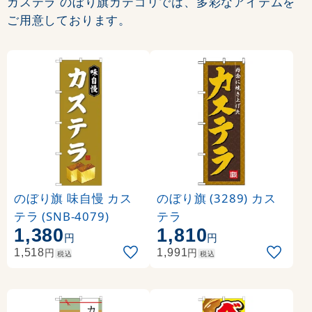
カステラ のぼり旗カテゴリでは、多彩なアイテムを
ご用意しております。
のぼり旗 味自慢 カス
のぼり旗 (3289) カス
テラ (SNB-4079)
テラ
1,380
1,810
円
円
円
円
1,518
1,991
税込
税込