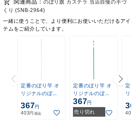
関連商品：
のぼり旗 カステラ 当店自慢の手づ
くり (SNB-2964)
一緒に使うことで、より便利にお使いいただけるアイ
テムをご紹介しています。
定番のぼり竿 オ
定番のぼり竿 オ
定
リジナルのぼり
リジナルのぼり
リ
367
ポール 1.6～3m
ポール 1.6～3m
ポー
円
367
3
円
伸縮式 白
伸縮式 緑
伸
売り切れ
円
403
40
税込
(30537***)
(30537GRN)
(3