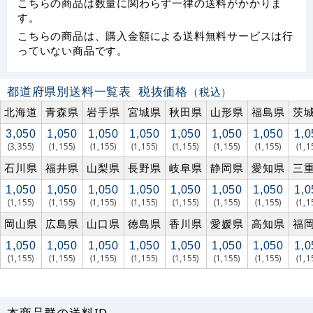
こちらの商品は数量に関わらず一律の送料がかかりま
す。
こちらの商品は、購入金額による送料無料サービスは行
っていない商品です。
都道府県別送料一覧表
税抜価格
（税込）
北海道
青森県
岩手県
宮城県
秋田県
山形県
福島県
茨
3,050
1,050
1,050
1,050
1,050
1,050
1,050
1,0
(3,355)
(1,155)
(1,155)
(1,155)
(1,155)
(1,155)
(1,155)
(1,1
石川県
福井県
山梨県
長野県
岐阜県
静岡県
愛知県
三
1,050
1,050
1,050
1,050
1,050
1,050
1,050
1,0
(1,155)
(1,155)
(1,155)
(1,155)
(1,155)
(1,155)
(1,155)
(1,1
岡山県
広島県
山口県
徳島県
香川県
愛媛県
高知県
福
1,050
1,050
1,050
1,050
1,050
1,050
1,050
1,0
(1,155)
(1,155)
(1,155)
(1,155)
(1,155)
(1,155)
(1,155)
(1,1
本商品群の送料ID