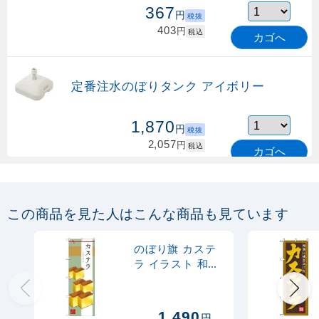
367
円
税抜
403
円
税込
カゴへ
定番注水のぼりタンク アイボリー
1,870
円
税抜
2,057
円
税込
カゴへ
定番のぼり竿 オリジナルのぼりポール
1.6～3m 伸縮式 緑 (30537GRN)
この商品を見た人はこんな商品も見ています
367
円
税抜
購入不可
のぼり旗 カステ
売り切れ中
ラ イラスト 和柄
(SNB-2987)
定番のぼり竿 オリジナルのぼりポール
1.6～3m 伸縮式 水色 (30537SBL)
1,490
円