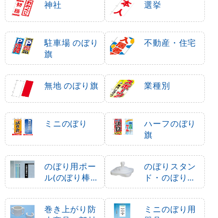
神社
選挙
駐車場 のぼり
不動産・住宅
旗
無地 のぼり旗
業種別
ミニのぼり
ハーフのぼり
旗
のぼり用ポー
のぼりスタン
ル(のぼり棒・
ド・のぼり立
竿)
て台
巻き上がり防
ミニのぼり用