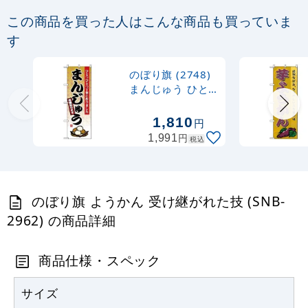
この商品を買った人はこんな商品も買っていま
定番のぼり竿 オリジナルのぼりポール
す
1.6～3m 伸縮式 黒 (30537BLK)
のぼり旗 (2748)
367
円
税抜
まんじゅう ひと
403
円
税込
つひとつ丁寧に作
カゴへ
りました
1,810
円
円
1,991
税込
注水型マルチのぼりスタンド 20L
2,320
円
税抜
のぼり旗 ようかん 受け継がれた技 (SNB-
2,552
円
税込
カゴへ
2962) の商品詳細
商品仕様・スペック
サイズ