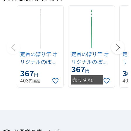
定番のぼり竿 オ
定番のぼり竿 オ
定
リジナルのぼり
リジナルのぼり
リ
367
ポール 1.6～3m
ポール 1.6～3m
ポー
円
367
3
円
伸縮式 白
伸縮式 緑
伸
売り切れ
円
403
40
税込
(30537***)
(30537GRN)
(3