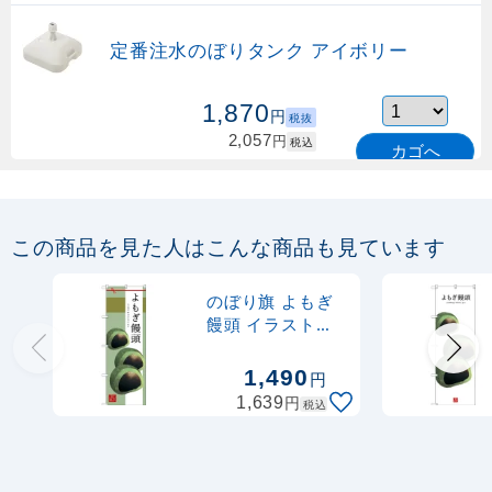
定番注水のぼりタンク アイボリー
1,870
円
税抜
2,057
円
税込
カゴへ
定番のぼり竿 オリジナルのぼりポール
1.6～3m 伸縮式 緑 (30537GRN)
この商品を見た人はこんな商品も見ています
367
円
税抜
購入不可
のぼり旗 よもぎ
売り切れ中
饅頭 イラスト
(SNB-2983)
定番のぼり竿 オリジナルのぼりポール
1,490
円
1.6～3m 伸縮式 水色 (30537SBL)
円
1,639
税込
367
円
税抜
403
円
税込
カゴへ