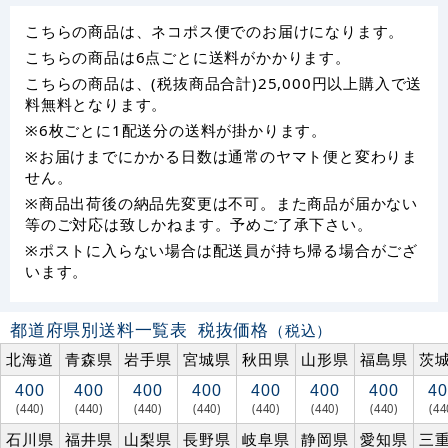
こちらの商品は、ネコポス便でのお届けになります。
こちらの商品は6点ごとに送料がかかります。
こちらの商品は、(税抜商品合計)25,000円以上購入で送
料無料となります。
※6枚ごとに1配送分の送料が掛かります。
※お届けまでにかかる日数は通常のヤマト便と変わりま
せん。
※商品出荷後の納品先変更は不可。また商品が届かない
等のご対応は致しかねます。予めご了承下さい。
※ポストに入らない場合は配送員が持ち帰る場合がござ
います。
都道府県別送料一覧表
税抜価格
（税込）
北海道
青森県
岩手県
宮城県
秋田県
山形県
福島県
茨
400
400
400
400
400
400
400
40
(440)
(440)
(440)
(440)
(440)
(440)
(440)
(44
石川県
福井県
山梨県
長野県
岐阜県
静岡県
愛知県
三