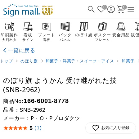
0
0
印刷製作
看板
プレート
バック
のぼり旗
ポスター
安全用品
販
大判出力
サイン
看板
パネル
フレーム
一覧に戻る
トップ
のぼり旗
和菓子・洋菓子・スイーツ・アイス
和菓子
のぼり旗 ようかん 受け継がれた技
(SNB-2962)
商品No:
166-6001-8778
品番：
SNB-2962
メーカー：P・O・Pプロダクツ
(1)
5
お気に入り登録