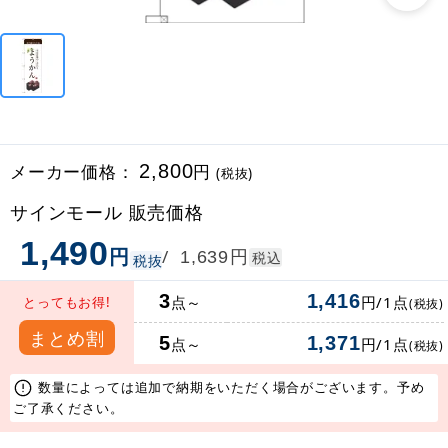
メーカー価格：
2,800
円
(税抜)
サインモール 販売価格
1,490
円
円
/
1,639
税込
税抜
3
1,416
点～
円/1点
とってもお得!
(税抜)
まとめ割
5
1,371
点～
円/1点
(税抜)
数量によっては追加で納期をいただく場合がございます。予め
ご了承ください。