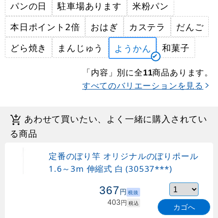
パンの日
駐車場あります
米粉パン
本日ポイント2倍
おはぎ
カステラ
だんご
どら焼き
まんじゅう
和菓子
ようかん
「内容」別に全
商品あります。
11
すべてのバリエーションを見る
あわせて買いたい、よく一緒に購入されてい
る商品
定番のぼり竿 オリジナルのぼりポール
1.6～3m 伸縮式 白 (30537***)
367
円
税抜
403
円
税込
カゴへ